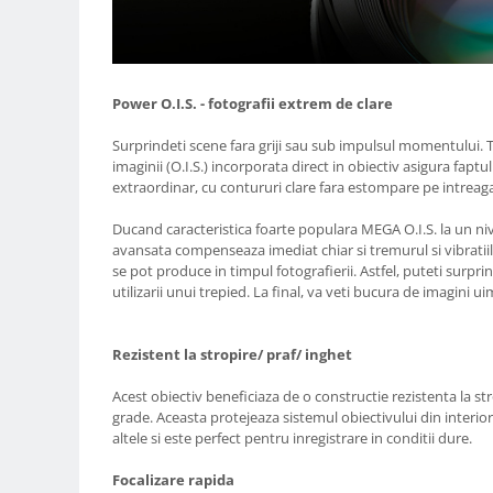
Carduri memorie, Cititoare
Carduri memorie
Cititoare carduri
Huse protectie card memorie
Power O.I.S. - fotografii extrem de clare
Grip-uri
Surprindeti scene fara griji sau sub impulsul momentului. T
Telecomenzi
imaginii (O.I.S.) incorporata direct in obiectiv asigura faptul
extraordinar, cu contururi clare fara estompare pe intreaga
LCD protectie
Ducand caracteristica foarte populara MEGA O.I.S. la un ni
Recordere audio digitale
avansata compenseaza imediat chiar si tremurul si vibratiil
Acumulatori si baterii
se pot produce in timpul fotografierii. Astfel, puteti surpri
utilizarii unui trepied. La final, va veti bucura de imagini ui
Acumulatori Foto
Acumulatori AA/AAA (R6/R3)) si
incarcatoare
Rezistent la stropire/ praf/ inghet
Baterii
Acest obiectiv beneficiaza de o constructie rezistenta la str
Incarcatoare acumulatori Foto-
grade. Aceasta protejeaza sistemul obiectivului din interior
Video
altele si este perfect pentru inregistrare in conditii dure.
Huse protectie acumulatori foto
Focalizare rapida
Tablete grafice