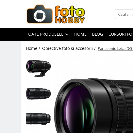
Toate Produsele
Aparate Foto
TOATE PRODUSELE
HOME
BLOG
CURSURI F
Aparate Foto Mirrorless
Home /
Obiective foto si accesorii /
Panasonic Leica DG 
Aparate Foto DSLR
Aparate Foto Compacte
Aparate foto instant
Aparate foto pe film
Cursuri foto
Obiective foto si accesorii
Obiective Mirorless
Obiective DSLR
Huse si tocuri protectie obiective
Obiective Cinematice