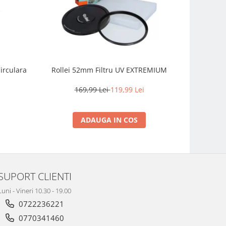
irculara
Rollei 52mm Filtru UV EXTREMIUM
Fujifilm
prime com
intemperii
169,99 Lei
119,99 Lei
2.
ADAUGA IN COS
SUPORT CLIENTI
Luni - Vineri 10.30 - 19.00
0722236221
0770341460