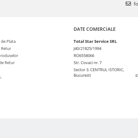
fo
DATE COMERCIALE
 de Plata
Total Star Service SRL
e Retur
J40/21825/1994
Produselor
RO6558066
de Retur
Str. Covaci nr. 7
Sector 3. CENTRUL ISTORIC,
Bucuresti
©
L