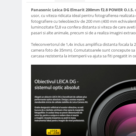
Compatibil Sony
Panasonic Leica DG Elmarit 200mm f2.8 POWER O.I.S.
e
Blitz-uri circulare (Macro)
usor, cu viteza ridicata ideal pentru fotografierea realizat
Adaptoare stativ port umbrela si
fotografiere cu teleobiectiv de 200 mm (400 mm echivalen
luminozitate f2,8 va confera distanta si viteza de care avet
blitz TTL
pasari si alte animale, precum si de a realiza imagini extra
Comander TTL
Teleconvertorul de 1,4x inclus amplifica distanta focala l
Cabluri TTL
camera foto de 35mm). Comutatoarele sunt concepute sa fac
Cabluri si Patine Sincron
carcasa rezistenta la intemperii va ajuta sa fiti pregatit in 
Alimentare auxiliara blitz
Protectie patina apa, ploaie
Bounce-uri, Softbox-uri
Ring-Flash Adaptor
Bracket-uri si suporti
Huse protectie blitz extern
Huse protectie filtre gel
Accesorii Aparate Digitale