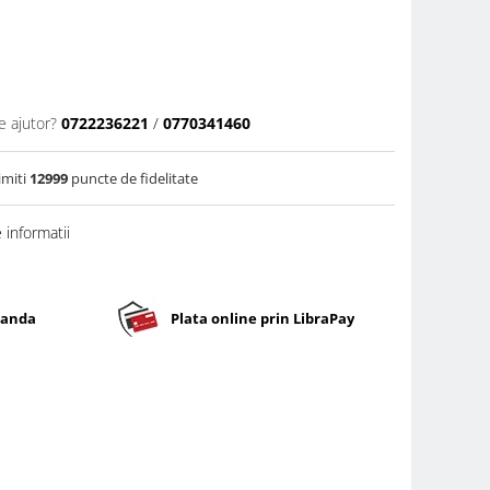
e ajutor?
0722236221
/
0770341460
imiti
12999
puncte de fidelitate
informatii
banda
Plata online prin LibraPay