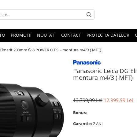
OTO
PROMOTII
NOUTATI
CONTACT
PROTECTIA DATELOR
Elmarit 200mm f2.8 POWER O.I.S. - montura m4/3 ( MFT)
Panasonic Leica DG El
montura m4/3 ( MFT)
13.799,99 Lei
12.999,99 Lei
Bonus:
Garantie:
2 ANI