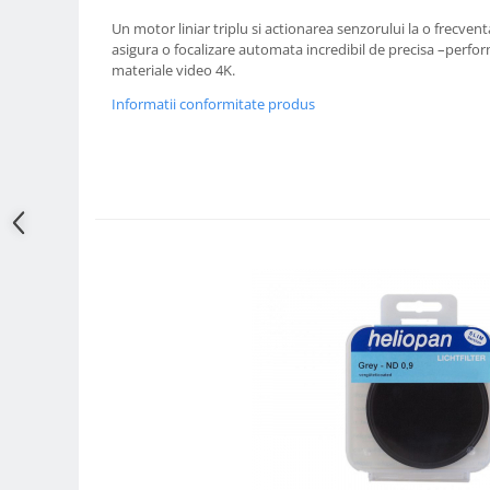
Un motor liniar triplu si actionarea senzorului la o frecve
Adaptoare pentru convertoare sau
asigura o focalizare automata incredibil de precisa –perfo
filtre
materiale video 4K.
Alimentatoare 220V
Informatii conformitate produs
Cabluri
Carcase de tip Cage, pentru
integrare in sisteme video
complexe
Curatare Senzor
Huse de ploaie
Microfoane / Reportofoane
Nivela patina
Ocular
Transmitator de fisiere fara fir
Vizor
Accesorii diverse
Genti, Rucsacuri, Troller foto