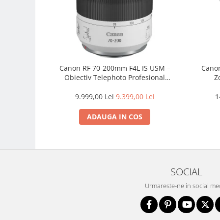
Camere Video Cinematice
Camere video de actiune
Accesorii camere video de actiune
Accesorii drone
Canon RF 70-200mm F4L IS USM –
Canon
Acumulatori camere video
Obiectiv Telephoto Profesional
Z
Lampi video
Mirrorless
9.999,00 Lei
9.399,00 Lei
1
Stabilizatoare (Gimbal) / Steady
Cam
ADAUGA IN COS
Huse Protectie / Ploaie camere
video
Accesorii diverse pt camere video
Camere Video Cinematice
SOCIAL
Drone
Urmareste-ne in social me
Slider
Camere Video Compacte