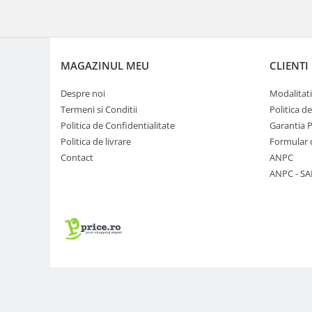
Trepiede si monopiede
Trepiede foto
Trepiede video
MAGAZINUL MEU
CLIENTI
Trepied / Monopied Carbon
Trepiede pentru compacte /
Despre noi
Modalitati
webcam-uri
Termeni si Conditii
Politica d
Politica de Confidentialitate
Garantia 
Monopiede foto/video
Politica de livrare
Formular 
Cap trepied si monopied
Contact
ANPC
Carucioare trepied (Dolly)
ANPC - SA
Placute cap trepied
Huse trepied / stativ lumini
Sina Focus pentru Macro
Accesorii trepiede si monopiede
Selfie Stick
Studio/Lumini si accesorii