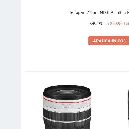
Genti foto
Heliopan 77mm ND 0.9 - filtru N
Genti Holster TopLoader
Genti, Troller Video
549,99 Lei
299,99 Le
Rucsacuri Foto
Only One Shoulder - SlingShot
ADAUGA IN COS
Tocuri si huse protectie aparate
Hamuri si Centuri foto
Curele Aparat - Umar
Genti Laptop si iPad
Hand Strap / Grip
Troller
Accesorii genti si trollere
Solid-State Drive (SSD)
Video / Camere si accesorii
Camere video profesionale