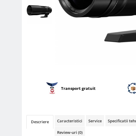
Parasolare
Teleconvertoare
Adaptoare montura / baioneta
Capace obiectiv si camera
Inele Macro
Filtre foto
Filtre Filet
Filtre tip Cokin
Filtre White Balance
Accesorii filtre
Transport gratuit
Convertoare pe filet foto video
Inele reductii obiective
Curatare si intretinere
Caracteristici
Service
Specificatii teh
Descriere
Blitz-uri externe
Blitz-uri TTL - Dedicate
Review-uri
(0)