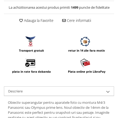
Compatibil Sony
La achizitionarea acestui produs primiti
1499
puncte de fidelitate
Blitz-uri circulare (Macro)
Adaptoare stativ port umbrela si
Adauga la Favorite
Cere informatii
blitz TTL
Comander TTL
Cabluri TTL
Cabluri si Patine Sincron
Transport gratuit
retur in 14 zile fara motiv
Alimentare auxiliara blitz
Protectie patina apa, ploaie
plata in rate fara dobanda
Plata online prin LibraPay
Bounce-uri, Softbox-uri
Ring-Flash Adaptor
Bracket-uri si suporti
Descriere
Huse protectie blitz extern
Obiectiv superangular pentru aparatele foto cu montura M4/3
Huse protectie filtre gel
Panasonic sau Olympus prime lens. Noul obiectiv de 14mm de la
Panasonic este perfect pentru snapshot-uri sau peisaje. Imaginile
Accesorii Aparate Digitale
realizate cu acest obiectiv au un contrast foarte placut si nu