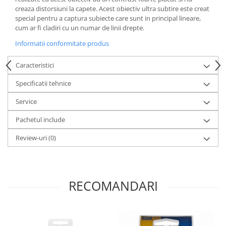
Carduri memorie, Cititoare
creaza distorsiuni la capete. Acest obiectiv ultra subtire este creat
special pentru a captura subiecte care sunt in principal lineare,
Carduri memorie
cum ar fi cladiri cu un numar de linii drepte.
Cititoare carduri
Informatii conformitate produs
Huse protectie card memorie
Grip-uri
Caracteristici
Telecomenzi
Specificatii tehnice
LCD protectie
Service
Recordere audio digitale
Pachetul include
Acumulatori si baterii
Review-uri
(0)
Acumulatori Foto
Acumulatori AA/AAA (R6/R3)) si
incarcatoare
Baterii
RECOMANDARI
Incarcatoare acumulatori Foto-
Video
Huse protectie acumulatori foto
Tablete grafice