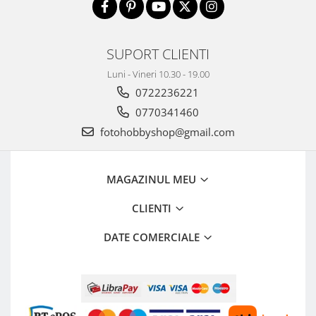
Camere Video Cinematice
Camere video de actiune
SUPORT CLIENTI
Accesorii camere video de actiune
Luni - Vineri 10.30 - 19.00
Accesorii drone
0722236221
Acumulatori camere video
0770341460
Lampi video
fotohobbyshop@gmail.com
Stabilizatoare (Gimbal) / Steady
Cam
MAGAZINUL MEU
Huse Protectie / Ploaie camere
video
CLIENTI
Accesorii diverse pt camere video
DATE COMERCIALE
Camere Video Cinematice
Drone
Slider
Camere Video Compacte