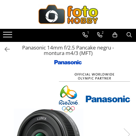
Toate Produsele
Aparate Foto
1
2
Aparate Foto Mirrorless
Panasonic 14mm f/2.5 Pancake negru -
Aparate Foto DSLR
montura m4/3 (MFT)
Aparate Foto Compacte
Aparate foto instant
Aparate foto pe film
Cursuri foto
Obiective foto si accesorii
Obiective Mirorless
Obiective DSLR
Huse si tocuri protectie obiective
Obiective Cinematice