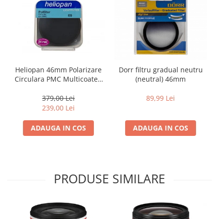
Adaptoare pentru convertoare sau
filtre
Alimentatoare 220V
Cabluri
Carcase de tip Cage, pentru
Heliopan 46mm Polarizare
Dorr filtru gradual neutru
integrare in sisteme video
Circulara PMC Multicoated
(neutral) 46mm
complexe
(din sticla Germana Schott)
Curatare Senzor
379,00 Lei
89,99 Lei
239,00 Lei
Huse de ploaie
Microfoane / Reportofoane
ADAUGA IN COS
ADAUGA IN COS
Nivela patina
Ocular
Transmitator de fisiere fara fir
PRODUSE SIMILARE
Vizor
Accesorii diverse
Genti, Rucsacuri, Troller foto