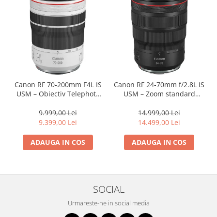
Genti foto
Genti Holster TopLoader
Genti, Troller Video
Rucsacuri Foto
Only One Shoulder - SlingShot
Tocuri si huse protectie aparate
Canon RF 70-200mm F4L IS
Canon RF 24-70mm f/2.8L IS
USM – Obiectiv Telephoto
USM – Zoom standard
Hamuri si Centuri foto
Profesional Mirrorless
profesional
9.999,00 Lei
14.999,00 Lei
Curele Aparat - Umar
9.399,00 Lei
14.499,00 Lei
Genti Laptop si iPad
ADAUGA IN COS
ADAUGA IN COS
Hand Strap / Grip
Troller
Accesorii genti si trollere
SOCIAL
Solid-State Drive (SSD)
Video / Camere si accesorii
Urmareste-ne in social media
Camere video profesionale