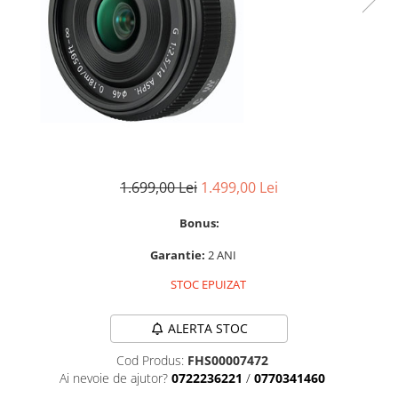
Parasolare
Teleconvertoare
Adaptoare montura / baioneta
Capace obiectiv si camera
Inele Macro
Filtre foto
Filtre Filet
1.699,00 Lei
1.499,00 Lei
Filtre tip Cokin
Bonus:
Filtre White Balance
Accesorii filtre
Garantie:
2 ANI
Convertoare pe filet foto video
STOC EPUIZAT
Inele reductii obiective
ALERTA STOC
Curatare si intretinere
Blitz-uri externe
Cod Produs:
FHS00007472
Ai nevoie de ajutor?
0722236221
/
0770341460
Blitz-uri TTL - Dedicate