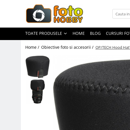
Toate Produsele
Aparate Foto
TOATE PRODUSELE
HOME
BLOG
CURSURI F
Aparate Foto Mirrorless
Home /
Obiective foto si accesorii /
OP/TECH Hood Hat
Aparate Foto DSLR
Aparate Foto Compacte
Aparate foto instant
Aparate foto pe film
Cursuri foto
Obiective foto si accesorii
Obiective Mirorless
Obiective DSLR
Huse si tocuri protectie obiective
Obiective Cinematice