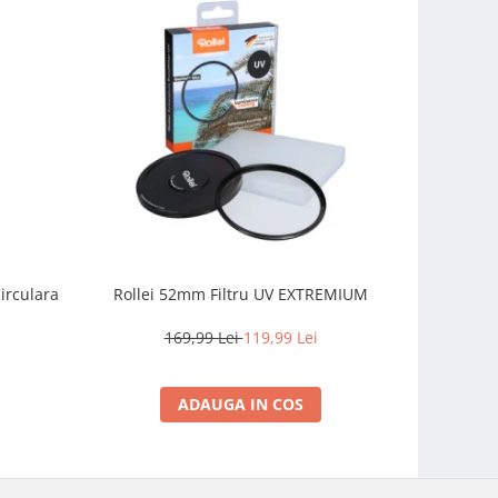
irculara
Rollei 52mm Filtru UV EXTREMIUM
Fujifilm
prime com
intemperii
169,99 Lei
119,99 Lei
2.
ADAUGA IN COS