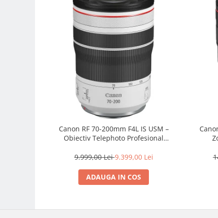
Carduri memorie, Cititoare
Carduri memorie
Cititoare carduri
Huse protectie card memorie
Grip-uri
Telecomenzi
LCD protectie
Recordere audio digitale
Acumulatori si baterii
Canon RF 70-200mm F4L IS USM –
Canon
Acumulatori Foto
Obiectiv Telephoto Profesional
Z
Acumulatori AA/AAA (R6/R3)) si
Mirrorless
incarcatoare
9.999,00 Lei
9.399,00 Lei
1
Baterii
ADAUGA IN COS
Incarcatoare acumulatori Foto-
Video
Huse protectie acumulatori foto
Tablete grafice