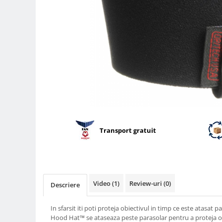
Parasolare
Teleconvertoare
Adaptoare montura / baioneta
Capace obiectiv si camera
Inele Macro
Filtre foto
Filtre Filet
Filtre tip Cokin
Filtre White Balance
Transport gratuit
Accesorii filtre
Convertoare pe filet foto video
Inele reductii obiective
Video
(1)
Review-uri
(0)
Curatare si intretinere
Descriere
Blitz-uri externe
In sfarsit iti poti proteja obiectivul in timp ce este atasat 
Blitz-uri TTL - Dedicate
Hood Hat™ se ataseaza peste parasolar pentru a proteja ob