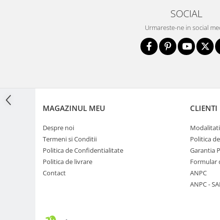
SOCIAL
Adaptoare pentru convertoare sau
filtre
Urmareste-ne in social me
Alimentatoare 220V
Cabluri
Carcase de tip Cage, pentru
integrare in sisteme video
complexe
Curatare Senzor
MAGAZINUL MEU
CLIENTI
Huse de ploaie
Microfoane / Reportofoane
Despre noi
Modalitati
Nivela patina
Termeni si Conditii
Politica d
Politica de Confidentialitate
Garantia 
Ocular
Politica de livrare
Formular 
Transmitator de fisiere fara fir
Contact
ANPC
ANPC - SA
Vizor
Accesorii diverse
Genti, Rucsacuri, Troller foto