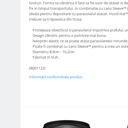
lovituri. Forma sa cilindrica il face sa fie usor de atasat si
Compatibil Sony
fix in timpul transportului. In combinatie cu Lens Sleeve™ 
Blitz-uri circulare (Macro)
ideala pentru depozitare cu parasolarul atasat. Hood Hat™
trebuie sa-ti lipseasca din trusa.
Adaptoare stativ port umbrela si
blitz TTL
Protejeaza obiectivul si parasolarul impotriva prafului, umez
Comander TTL
Design cilindric pentru o potrivire mai buna.
Neopren elastic ce se poate atasa parasolarelor rotunde s
Cabluri TTL
Poate fi combinat cu Lens Sleeve™ pentru a crea un siste
Diametru 8,9cm - 10,2cm.
Cabluri si Patine Sincron
Fabricat in SUA.
Alimentare auxiliara blitz
(8001122)
Protectie patina apa, ploaie
Informatii conformitate produs
Bounce-uri, Softbox-uri
Ring-Flash Adaptor
Bracket-uri si suporti
Huse protectie blitz extern
Huse protectie filtre gel
Accesorii Aparate Digitale