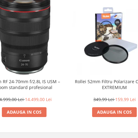
 RF 24-70mm f/2.8L IS USM –
Rollei 52mm Filtru Polarizare C
oom standard profesional
EXTREMIUM
4.999,00 Lei
14.499,00 Lei
349,99 Lei
159,99 Lei
ADAUGA IN COS
ADAUGA IN COS