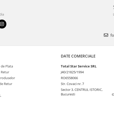
dia
fo
DATE COMERCIALE
 de Plata
Total Star Service SRL
e Retur
J40/21825/1994
Produselor
RO6558066
de Retur
Str. Covaci nr. 7
Sector 3. CENTRUL ISTORIC,
Bucuresti
©
L