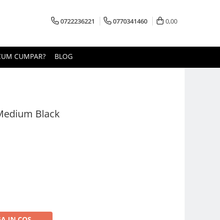
0722236221
0770341460
0,00
CUM CUMPAR?
BLOG
Medium Black
A IN COS