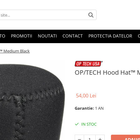
OTO
PROMOTII
NOUTATI
CONTACT
PROTECTIA DATELOR
™ Medium Black
OP/TECH Hood Hat™ 
54,00 Lei
Garantie:
1 AN
IN STOC
ADAUG