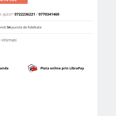
e ajutor?
0722236221
/
0770341460
imiti
54
puncte de fidelitate
informatii
banda
Plata online prin LibraPay