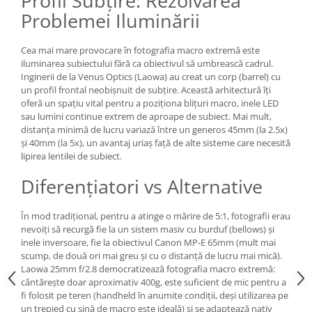
Profil Subțire: Rezolvarea
Problemei Iluminării
Cea mai mare provocare în fotografia macro extremă este
iluminarea subiectului fără ca obiectivul să umbrească cadrul.
Inginerii de la Venus Optics (Laowa) au creat un corp (barrel) cu
un profil frontal neobișnuit de subțire. Această arhitectură îți
oferă un spațiu vital pentru a poziționa blițuri macro, inele LED
sau lumini continue extrem de aproape de subiect. Mai mult,
distanța minimă de lucru variază între un generos 45mm (la 2.5x)
și 40mm (la 5x), un avantaj uriaș față de alte sisteme care necesită
lipirea lentilei de subiect.
Diferențiatori vs Alternative
În mod tradițional, pentru a atinge o mărire de 5:1, fotografii erau
nevoiți să recurgă fie la un sistem masiv cu burduf (bellows) și
inele inversoare, fie la obiectivul Canon MP-E 65mm (mult mai
scump, de două ori mai greu și cu o distanță de lucru mai mică).
Laowa 25mm f/2.8 democratizează fotografia macro extremă:
cântărește doar aproximativ 400g, este suficient de mic pentru a
fi folosit pe teren (handheld în anumite condiții, deși utilizarea pe
un trepied cu șină de macro este ideală) și se adaptează nativ