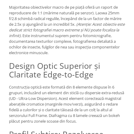
Majoritatea obiectivelor macro de pe piață oferă un raport de
reproducere de 1:1 (mărime naturală pe senzor). Laowa 25mm
f/2.8 schimbă radical regulile, începând de la un factor de mărire
de 2.5x și ajungând la un incredibil 5x.
(Atenție: Acest obiectiv este
dedicat strict fotografiei macro extreme și NU poate focaliza la
infinit).
Este instrumentul suprem pentru fotomicrografie,
documentarea texturilor complexe, fotografierea detaliată a
ochilor de insecte, fulgilor de nea sau inspecția componentelor
electronice minuscule.
Design Optic Superior și
Claritate Edge-to-Edge
Construcția optică este formată din 8 elemente dispuse în 6
grupuri, incluzând un element din sticlă cu dispersie extra-redusă
(UD - Ultra-Low Dispersion). Acest element corectează magistral
aberațiile cromatice (marginile mov/verzi), asigurând o redare
fidelă a culorilor și o claritate tăioasă de la un colț la altul al
senzorului Full Frame. Diafragma cu 8 lamele creează un bokeh
plăcut pentru zonele scoase din focus.