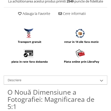
La achizitionarea acestui produs primiti
2549
puncte de fidelitate
Adauga la Favorite
Cere informatii
Transport gratuit
retur in 14 zile fara motiv
plata in rate fara dobanda
Plata online prin LibraPay
Descriere
O Nouă Dimensiune a
Fotografiei: Magnificarea de
5:1