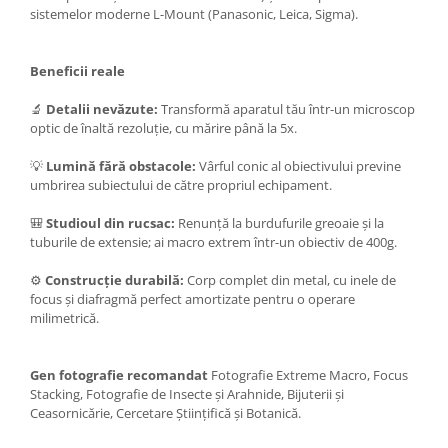
sistemelor moderne L-Mount (Panasonic, Leica, Sigma).
Beneficii reale
🔬
Detalii nevăzute:
Transformă aparatul tău într-un microscop
optic de înaltă rezoluție, cu mărire până la 5x.
💡
Lumină fără obstacole:
Vârful conic al obiectivului previne
umbrirea subiectului de către propriul echipament.
🎒
Studioul din rucsac:
Renunță la burdufurile greoaie și la
tuburile de extensie; ai macro extrem într-un obiectiv de 400g.
⚙️
Construcție durabilă:
Corp complet din metal, cu inele de
focus și diafragmă perfect amortizate pentru o operare
milimetrică.
Gen fotografie recomandat
Fotografie Extreme Macro, Focus
Stacking, Fotografie de Insecte și Arahnide, Bijuterii și
Ceasornicărie, Cercetare Științifică și Botanică.