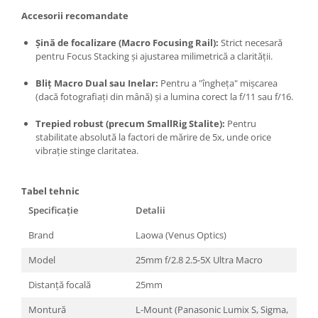
Accesorii recomandate
Șină de focalizare (Macro Focusing Rail):
Strict necesară
pentru Focus Stacking și ajustarea milimetrică a clarității.
Bliț Macro Dual sau Inelar:
Pentru a "îngheța" mișcarea
(dacă fotografiați din mână) și a lumina corect la f/11 sau f/16.
Trepied robust (precum SmallRig Stalite):
Pentru
stabilitate absolută la factori de mărire de 5x, unde orice
vibrație stinge claritatea.
Tabel tehnic
Specificație
Detalii
Brand
Laowa (Venus Optics)
Model
25mm f/2.8 2.5-5X Ultra Macro
Distanță focală
25mm
Montură
L-Mount (Panasonic Lumix S, Sigma,