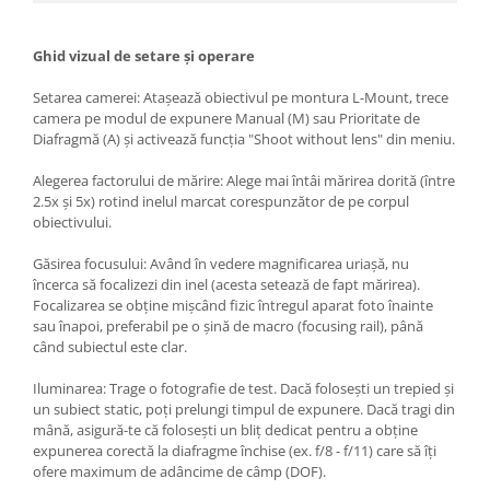
Ghid vizual de setare și operare
Setarea camerei: Atașează obiectivul pe montura L-Mount, trece
camera pe modul de expunere Manual (M) sau Prioritate de
Diafragmă (A) și activează funcția "Shoot without lens" din meniu.
Alegerea factorului de mărire: Alege mai întâi mărirea dorită (între
2.5x și 5x) rotind inelul marcat corespunzător de pe corpul
obiectivului.
Găsirea focusului: Având în vedere magnificarea uriașă, nu
încerca să focalizezi din inel (acesta setează de fapt mărirea).
Focalizarea se obține mișcând fizic întregul aparat foto înainte
sau înapoi, preferabil pe o șină de macro (focusing rail), până
când subiectul este clar.
Iluminarea: Trage o fotografie de test. Dacă folosești un trepied și
un subiect static, poți prelungi timpul de expunere. Dacă tragi din
mână, asigură-te că folosești un bliț dedicat pentru a obține
expunerea corectă la diafragme închise (ex. f/8 - f/11) care să îți
ofere maximum de adâncime de câmp (DOF).