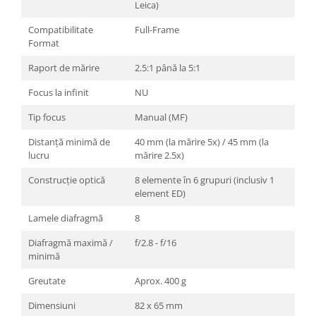
Leica)
Compatibilitate
Full-Frame
Format
Raport de mărire
2.5:1 până la 5:1
Focus la infinit
NU
Tip focus
Manual (MF)
Distanță minimă de
40 mm (la mărire 5x) / 45 mm (la
lucru
mărire 2.5x)
Construcție optică
8 elemente în 6 grupuri (inclusiv 1
element ED)
Lamele diafragmă
8
Diafragmă maximă /
f/2.8 - f/16
minimă
Greutate
Aprox. 400 g
Dimensiuni
82 x 65 mm