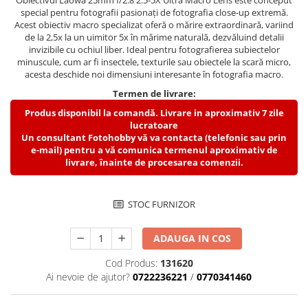
Obiectivul Laowa 25mm f/2.8 2.5-5X Ultra Macro Lens este conceput
Vizor
special pentru fotografii pasionați de fotografia close-up extremă.
Acest obiectiv macro specializat oferă o mărire extraordinară, variind
Accesorii diverse
de la 2,5x la un uimitor 5x în mărime naturală, dezvăluind detalii
invizibile cu ochiul liber. Ideal pentru fotografierea subiectelor
minuscule, cum ar fi insectele, texturile sau obiectele la scară micro,
acesta deschide noi dimensiuni interesante în fotografia macro.
Termen de livrare:
Produs disponibil la comandă. Livrare in aproximativ 7 zile
lucratoare
Un consultant Fotohobby vă va contacta (telefonic sau prin
e-mail) pentru a vă comunica termenul aproximativ de
livrare, înainte de procesarea comenzii.
STOC FURNIZOR
ADAUGA IN COS
Cod Produs:
131620
Ai nevoie de ajutor?
0722236221
/
0770341460