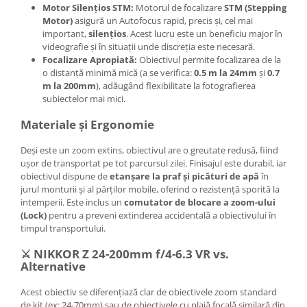
Motor Silențios STM:
Motorul de focalizare
STM (Stepping
Motor)
asigură un Autofocus rapid, precis și, cel mai
important,
silențios
. Acest lucru este un beneficiu major în
videografie și în situații unde discreția este necesară.
Focalizare Apropiată:
Obiectivul permite focalizarea de la
o distanță minimă mică (a se verifica:
0.5 m la 24mm
și
0.7
m la 200mm
), adăugând flexibilitate la fotografierea
subiectelor mai mici.
Materiale și Ergonomie
Deși este un zoom extins, obiectivul are o greutate redusă, fiind
ușor de transportat pe tot parcursul zilei. Finisajul este durabil, iar
obiectivul dispune de
etanșare la praf și picături de apă
în
jurul monturii și al părților mobile, oferind o rezistență sporită la
intemperii. Este inclus un
comutator de blocare a zoom-ului
(Lock)
pentru a preveni extinderea accidentală a obiectivului în
timpul transportului.
⚔️ NIKKOR Z 24-200mm f/4-6.3 VR vs.
Alternative
Acest obiectiv se diferențiază clar de obiectivele zoom standard
de kit (ex: 24-70mm) sau de obiectivele cu plajă focală similară din