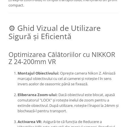
compact.
⚙️ Ghid Vizual de Utilizare
Sigură și Eficientă
Optimizarea Călătoriilor cu NIKKOR
Z 24-200mm VR
Montajul Obiectivului:
Oprește camera Nikon Z. Aliniază
marcajul obiectivului cu cel al camerei și rotește-l în sens
invers acelor de ceasornic până se fixează.
Eliberarea Zoom-ului:
Dacă obiectivul este blocat, apasă
comutatorul "LOCK" și rotește inelul de zoom pentru a
extinde obiectivul. După utilizare, rotește-l înapoi la 24mm și
blochează-l pentru transport.
Activarea VR:
Asigură-te că funcția de Reducere a