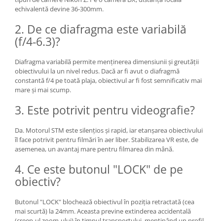
echivalentă devine 36-300mm.
2. De ce diafragma este variabilă
(f/4-6.3)?
Diafragma variabilă permite menținerea dimensiunii și greutății
obiectivului la un nivel redus. Dacă ar fi avut o diafragmă
constantă f/4 pe toată plaja, obiectivul ar fi fost semnificativ mai
mare și mai scump.
3. Este potrivit pentru videografie?
Da. Motorul STM este silențios și rapid, iar etanșarea obiectivului
îl face potrivit pentru filmări în aer liber. Stabilizarea VR este, de
asemenea, un avantaj mare pentru filmarea din mână.
4. Ce este butonul "LOCK" de pe
obiectiv?
Butonul "LOCK" blochează obiectivul în poziția retractată (cea
mai scurtă) la 24mm. Aceasta previne extinderea accidentală
(creep-ul zoom-ului) în timpul transportului, menținând un profil