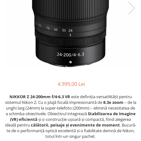
Bracket-uri si suporti
Selfie Stick
produs
Filtre White Balance
Incarcatoare acumulatori Foto-
Drone
Imprimante SECOND HAND
Video
Huse protectie blitz extern
Accesorii filtre
Declansatoare Radio si Infrarosu
Slider
Huse protectie acumulatori foto
Video - Convertoare pe filet
Convertoare pe filet foto video
Huse protectie filtre gel
Huse si genti pentru studio
Tablete grafice
Camere Video Compacte
Acumulatori si incarcatoare S.H.
Inele reductii obiective
Becuri si lampa blitz studio
Adaptoare pentru convertoare sau
Adaptoare pentru compacte
Curatare si intretinere
filtre
Suruburi si piulite, adaptoare de
Diverse S.H.
trecere
Alimentatoare 220V
Genti, huse, curele
Calibrare expunere
Cabluri
Carcase de tip Cage, pentru
integrare in sisteme video
4.999,00 Lei
complexe
Curatare Senzor
NIKKOR Z 24-200mm f/4-6.3 VR
este definiția versatilității pentru
Huse de ploaie
sistemul Nikon Z. Cu o plajă focală impresionantă de
8.3x zoom
– de la
Microfoane / Reportofoane
unghi larg (24mm) la super-telefoto (200mm) – elimină necesitatea de
a schimba obiectivele. Obiectivul integrează
Stabilizarea de Imagine
Nivela patina
(VR) eficientă
și o construcție ușoară și compactă, fiind alegerea
ideală pentru
călătorii, peisaje și evenimente de moment
. Bucură-
Ocular
te de o performanță optică excelentă și o fiabilitate demnă de Nikon,
Transmitator de fisiere fara fir
totul într-un singur pachet.