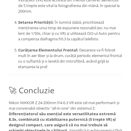
Vibrațiilor (VR) este activată din meniul camerei. Beneficiul
de 5 trepte este vital la fotografierea din mână, în special la
200mm.
Setarea Priorității:
În lumină slabă, prioritizează
menținerea unui timp de expunere rezonabil (ex: nu mai
lent de 1/50s, chiar și cu VR) și utilizează ISO-ul Auto pentru
a compensa diafragma f/6.3 la capătul telefoto.
Curățarea Elementului Frontal:
Deoarece va fi folosit
mult în aer liber și la drum, curăță periodic elementul frontal
cu o suflantă și o lavetă din microfibră, având grijă la
etanșarea la praf.
🚀 Concluzie
Nikon NIKKOR Z 24-200mm f/4-6.3 VR este cel mai performant și
mai convenabil obiectiv "all-in-one" din sistemul Z.
Diferențiatorul său esențial este versatilitatea extremă
8.3x, combinată cu stabilizarea puternică (5 trepte VR) și
designul compact, care asigură că nu mai trebuie să
schimbi obiectivele în călătorii.
Simplifică-ți echipamentul fără