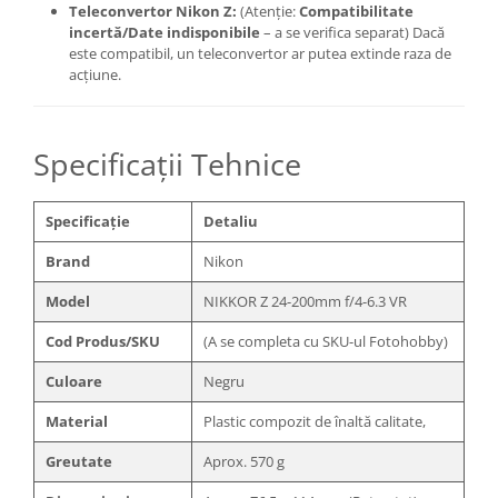
Teleconvertor Nikon Z:
(Atenție:
Compatibilitate
incertă/Date indisponibile
– a se verifica separat) Dacă
este compatibil, un teleconvertor ar putea extinde raza de
acțiune.
Specificații Tehnice
Specificație
Detaliu
Brand
Nikon
Model
NIKKOR Z 24-200mm f/4-6.3 VR
Cod Produs/SKU
(A se completa cu SKU-ul Fotohobby)
Culoare
Negru
Material
Plastic compozit de înaltă calitate,
Greutate
Aprox. 570 g