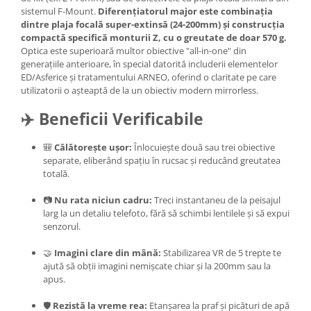
sistemul F-Mount.
Diferențiatorul major este combinația
dintre plaja focală super-extinsă (24-200mm) și construcția
compactă specifică monturii Z, cu o greutate de doar 570 g.
Optica este superioară multor obiective "all-in-one" din
generațiile anterioare, în special datorită includerii elementelor
ED/Asferice și tratamentului ARNEO, oferind o claritate pe care
utilizatorii o așteaptă de la un obiectiv modern mirrorless.
✈️ Beneficii Verificabile
🎒
Călătorește ușor:
Înlocuiește două sau trei obiective
separate, eliberând spațiu în rucsac și reducând greutatea
totală.
📷
Nu rata niciun cadru:
Treci instantaneu de la peisajul
larg la un detaliu telefoto, fără să schimbi lentilele și să expui
senzorul.
🤝
Imagini clare din mână:
Stabilizarea VR de 5 trepte te
ajută să obții imagini nemișcate chiar și la 200mm sau la
apus.
🛡️
Rezistă la vreme rea:
Etanșarea la praf și picături de apă