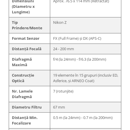
Dimensiuni
Aprox. 76.5 x 114 mm (Retractat)
(Diametru x
Lungime)
Tip
Nikon Z
Prindere/Monte
Format Senzor
FX (Full Frame) și DX (APS-C)
Distanță Focală
24 - 200 mm
Diafragmă
f/4 (la 24mm) - f/6.3 (la 200mm)
Maximă
Construcție
19 elemente în 15 grupuri (inclusiv ED,
Optică
Asferice, și ARNEO Coat)
Nr. Lamele
7 (rotunjite)
Diafragmă
Diametru Filtru
67 mm
Distanță Min.
0.5 m (la 24mm) - 0.7 m (la 200mm)
Focalizare