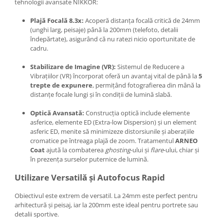
tehnologii avansate NIKKOR:
Plajă Focală 8.3x:
Acoperă distanța focală critică de 24mm
(unghi larg, peisaje) până la 200mm (telefoto, detalii
îndepărtate), asigurând că nu ratezi nicio oportunitate de
cadru.
Stabilizare de Imagine (VR):
Sistemul de Reducere a
Vibrațiilor (VR) încorporat oferă un avantaj vital de până la
5
trepte de expunere
, permițând fotografierea din mână la
distanțe focale lungi și în condiții de lumină slabă.
Optică Avansată:
Construcția optică include elemente
asferice, elemente ED (Extra-low Dispersion) și un element
asferic ED, menite să minimizeze distorsiunile și aberațiile
cromatice pe întreaga plajă de zoom. Tratamentul
ARNEO
Coat
ajută la combaterea
ghosting
-ului și
flare
-ului, chiar și
în prezența surselor puternice de lumină.
Utilizare Versatilă și Autofocus Rapid
Obiectivul este extrem de versatil. La 24mm este perfect pentru
arhitectură și peisaj, iar la 200mm este ideal pentru portrete sau
detalii sportive.