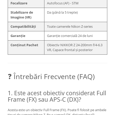
Focalizare
Autofocus (AF) - STM
Stabilizare de
Da (până la 5 trepte)
Imagine (VR)
Compatibilități
Toate camerele Nikon Z-series
Garanție
Garanție comercială 24 de luni
Conținut Pachet
Obiectiv NIKKOR Z 24-200mm f/4-6.3
VR, Capace frontal și posterior
❓ Întrebări Frecvente (FAQ)
1. Este acest obiectiv considerat Full
Frame (FX) sau APS-C (DX)?
Acesta este un obiectiv Full Frame (FX). Poate fi folosit pe ambele
tipuri de camere Nikon Z. Pe o cameră DX, distanța focală