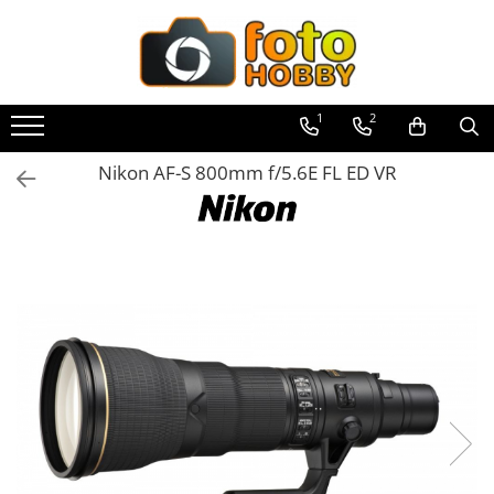
Toate Produsele
Aparate Foto
1
2
Aparate Foto Mirrorless
Nikon AF-S 800mm f/5.6E FL ED VR
Aparate Foto DSLR
Aparate Foto Compacte
Aparate foto instant
Aparate foto pe film
Cursuri foto
Obiective foto si accesorii
Obiective Mirorless
Obiective DSLR
Huse si tocuri protectie obiective
Obiective Cinematice