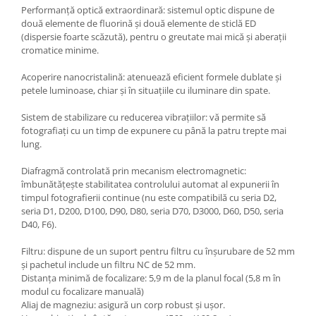
Performanţă optică extraordinară: sistemul optic dispune de
Adaptoare pentru convertoare sau
două elemente de fluorină şi două elemente de sticlă ED
filtre
(dispersie foarte scăzută), pentru o greutate mai mică şi aberaţii
cromatice minime.
Alimentatoare 220V
Cabluri
Acoperire nanocristalină: atenuează eficient formele dublate şi
petele luminoase, chiar şi în situaţiile cu iluminare din spate.
Carcase de tip Cage, pentru
integrare in sisteme video
Sistem de stabilizare cu reducerea vibraţiilor: vă permite să
complexe
fotografiaţi cu un timp de expunere cu până la patru trepte mai
Curatare Senzor
lung.
Huse de ploaie
Diafragmă controlată prin mecanism electromagnetic:
Microfoane / Reportofoane
îmbunătăţeşte stabilitatea controlului automat al expunerii în
timpul fotografierii continue (nu este compatibilă cu seria D2,
Nivela patina
seria D1, D200, D100, D90, D80, seria D70, D3000, D60, D50, seria
Ocular
D40, F6).
Transmitator de fisiere fara fir
Filtru: dispune de un suport pentru filtru cu înşurubare de 52 mm
şi pachetul include un filtru NC de 52 mm.
Vizor
Distanţa minimă de focalizare: 5,9 m de la planul focal (5,8 m în
Accesorii diverse
modul cu focalizare manuală)
Aliaj de magneziu: asigură un corp robust şi uşor.
Genti, Rucsacuri, Troller foto