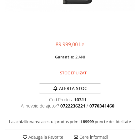
Parasolare
Teleconvertoare
Adaptoare montura / baioneta
Capace obiectiv si camera
89.999,00 Lei
Inele Macro
Filtre foto
Garantie:
2 ANI
Filtre Filet
Filtre tip Cokin
STOC EPUIZAT
Filtre White Balance
ALERTA STOC
Accesorii filtre
Convertoare pe filet foto video
Cod Produs:
10311
Ai nevoie de ajutor?
0722236221
/
0770341460
Inele reductii obiective
Curatare si intretinere
La achizitionarea acestui produs primiti
89999
puncte de fidelitate
Blitz-uri externe
Blitz-uri TTL - Dedicate
Adauga la Favorite
Cere informatii