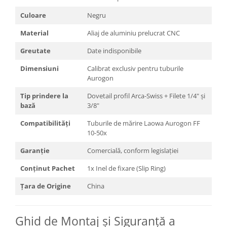
Blitz-uri studio
Culoare
Negru
Blitz-uri mobile, cu acumulatori
Material
Aliaj de aluminiu prelucrat CNC
Softbox-uri
Greutate
Date indisponibile
Accesorii Blitz-uri studio
Lampi lumina continua
Dimensiuni
Calibrat exclusiv pentru tuburile
Aurogon
Stative/boom-uri pentru lumini
Tip prindere la
Dovetail profil Arca-Swiss + Filete 1/4" și
Cleme blitz fasung lumina, spigoti
bază
3/8"
Fundaluri
Compatibilități
Tuburile de mărire Laowa Aurogon FF
Suporti pentru fundaluri
10-50x
Blende
Garanție
Comercială, conform legislației
Umbrele
Conținut Pachet
1x Inel de fixare (Slip Ring)
Corturi si mese pt. fotografia de
Țara de Origine
China
produs
Declansatoare Radio si Infrarosu
Ghid de Montaj și Siguranță a
Huse si genti pentru studio