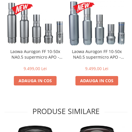
Aparate foto de colectie , cu vizare
laterala
Aparate foto de colectie TLR -
Biobiective
Aparate foto de colectie , Stereo
Aparate foto de colectie -
Miniaturi
Laowa Aurogon FF 10-50x
Laowa Aurogon FF 10-50x
NA0.5 supermicro APO -
NA0.5 supermicro APO -
Accesorii pt. aparate foto de
Canon RF
Sony FE
colectie
9.499,00 Lei
9.499,00 Lei
Aparate de colectie de tip Box-
Camera
ADAUGA IN COS
ADAUGA IN COS
Reviste, carti si software
Second Hand
Aparate foto SECOND HAND
PRODUSE SIMILARE
Aparate foto Mirrorless (SH)
Aparate foto DSLR (SH)
Aparate foto SLR (pe film) (SH)