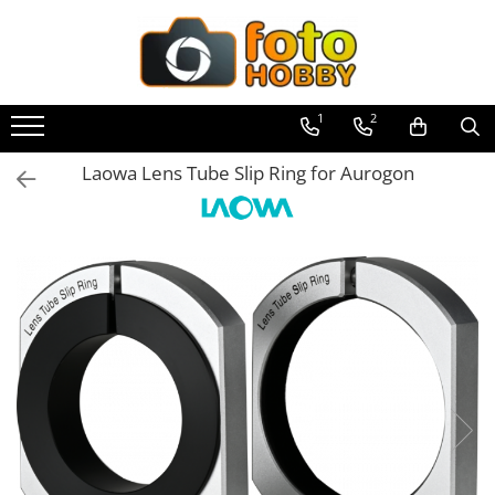
Toate Produsele
Aparate Foto
1
2
Aparate Foto Mirrorless
Laowa Lens Tube Slip Ring for Aurogon
Aparate Foto DSLR
Aparate Foto Compacte
Aparate foto instant
Aparate foto pe film
Cursuri foto
Obiective foto si accesorii
Obiective Mirorless
Obiective DSLR
Huse si tocuri protectie obiective
Obiective Cinematice