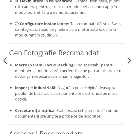
🔄
Flexibilitate în reîncadrare:
Slăbind ușor inelul, puteți
roti camera pentru a trece din modul peisaj (landscape) în
Camere Video Cinematice
modul portret, fără a demonta sistemul.
Camere video de actiune
⏱️
Configurare instantanee:
Talpa compatibilă Arca-Swiss
Accesorii camere video de actiune
se integrează rapid pe șinele macro motorizate folosite în
Accesorii drone
mod curent în studiouri.
Acumulatori camere video
Gen Fotografie Recomandat
Lampi video
Stabilizatoare (Gimbal) / Steady
Macro Extrem (Focus Stacking):
Indispensabil pentru
Cam
menținerea unei încadrări perfect fixe pe parcursul sutelor de
declanșări necesare combinării imaginilor.
Huse Protectie / Ploaie camere
video
Inspecție Industrială:
Asigură o poziție rigidă deasupra
Accesorii diverse pt camere video
plăcilor de bază sau a componentelor electronice pe masa
optică.
Camere Video Cinematice
Drone
Cercetare Științifică:
Stabilizează echipamentul în timpul
documentării prelungite a probelor de laborator.
Slider
Camere Video Compacte
Accesorii Recomandate