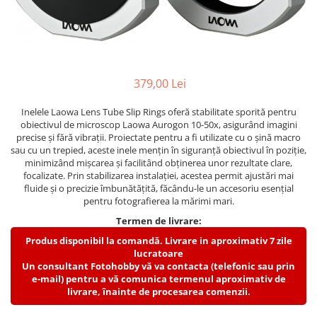
Parasolare
Teleconvertoare
Adaptoare montura / baioneta
Capace obiectiv si camera
379,00 Lei
Inele Macro
Inelele Laowa Lens Tube Slip Rings oferă stabilitate sporită pentru
obiectivul de microscop Laowa Aurogon 10-50x, asigurând imagini
Filtre foto
precise și fără vibrații. Proiectate pentru a fi utilizate cu o șină macro
Filtre Filet
sau cu un trepied, aceste inele mențin în siguranță obiectivul în poziție,
minimizând mișcarea și facilitând obținerea unor rezultate clare,
Filtre tip Cokin
focalizate. Prin stabilizarea instalației, acestea permit ajustări mai
Filtre White Balance
fluide și o precizie îmbunătățită, făcându-le un accesoriu esențial
pentru fotografierea la mărimi mari.
Accesorii filtre
Convertoare pe filet foto video
Termen de livrare:
Produs disponibil la comandă. Livrare in aproximativ 7 zile
Inele reductii obiective
lucratoare
Curatare si intretinere
Un consultant Fotohobby vă va contacta (telefonic sau prin
e-mail) pentru a vă comunica termenul aproximativ de
Blitz-uri externe
livrare, înainte de procesarea comenzii.
Blitz-uri TTL - Dedicate