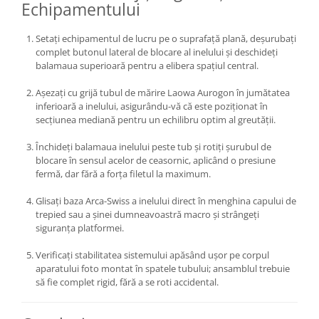
Echipamentului
Becuri si lampa blitz studio
Suruburi si piulite, adaptoare de
Setați echipamentul de lucru pe o suprafață plană, deșurubați
trecere
complet butonul lateral de blocare al inelului și deschideți
balamaua superioară pentru a elibera spațiul central.
Calibrare expunere
Imprimante si Consumabile
Așezați cu grijă tubul de mărire Laowa Aurogon în jumătatea
inferioară a inelului, asigurându-vă că este poziționat în
Cartuse si cerneluri
secțiunea mediană pentru un echilibru optim al greutății.
Imprimante
Închideți balamaua inelului peste tub și rotiți șurubul de
Scannere Documente
blocare în sensul acelor de ceasornic, aplicând o presiune
fermă, dar fără a forța filetul la maximum.
Hartie foto
Filme foto si scanere film
Glisați baza Arca-Swiss a inelului direct în menghina capului de
trepied sau a șinei dumneavoastră macro și strângeți
Materiale foto alb-negru
siguranța platformei.
Aparate foto unica folosinta
Verificați stabilitatea sistemului apăsând ușor pe corpul
Filme instant FUJI INSTAX
aparatului foto montat în spatele tubului; ansamblul trebuie
să fie complet rigid, fără a se roti accidental.
Chimicale developare film alb-
negru