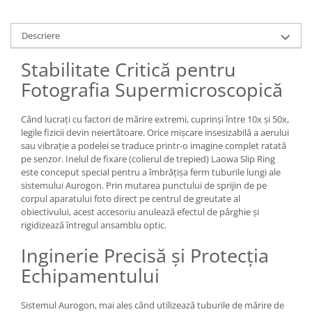
Carduri memorie, Cititoare
Carduri memorie
Descriere
Cititoare carduri
Stabilitate Critică pentru
Huse protectie card memorie
Grip-uri
Fotografia Supermicroscopică
Telecomenzi
Când lucrați cu factori de mărire extremi, cuprinși între 10x și 50x,
LCD protectie
legile fizicii devin neiertătoare. Orice mișcare insesizabilă a aerului
sau vibrație a podelei se traduce printr-o imagine complet ratată
Recordere audio digitale
pe senzor. Inelul de fixare (colierul de trepied) Laowa Slip Ring
Acumulatori si baterii
este conceput special pentru a îmbrățișa ferm tuburile lungi ale
sistemului Aurogon. Prin mutarea punctului de sprijin de pe
Acumulatori Foto
corpul aparatului foto direct pe centrul de greutate al
Acumulatori AA/AAA (R6/R3)) si
obiectivului, acest accesoriu anulează efectul de pârghie și
incarcatoare
rigidizează întregul ansamblu optic.
Baterii
Inginerie Precisă și Protecția
Incarcatoare acumulatori Foto-
Echipamentului
Video
Huse protectie acumulatori foto
Sistemul Aurogon, mai ales când utilizează tuburile de mărire de
Tablete grafice