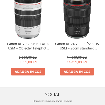
Aparate Foto Compacte (SH)
Obiective foto SECOND HAND
Obiective foto Mirrorless (SH)
Obiective foto DSLR (SH)
Obiective foto SLR (pe film) (SH)
Accesorii pentru obiective ,
SECOND HAND
Canon RF 70-200mm F4L IS
Canon RF 24-70mm f/2.8L IS
Blitz-uri externe + accesorii ,
USM – Obiectiv Telephoto
USM – Zoom standard
SECOND HAND
Profesional Mirrorless
profesional
9.999,00 Lei
14.999,00 Lei
Blitz-uri studio , SECOND HAND
9.399,00 Lei
14.499,00 Lei
Imprimante SECOND HAND
ADAUGA IN COS
ADAUGA IN COS
Video - Convertoare pe filet
Acumulatori si incarcatoare S.H.
Adaptoare pentru compacte
SOCIAL
Diverse S.H.
Urmareste-ne in social media
Genti, huse, curele