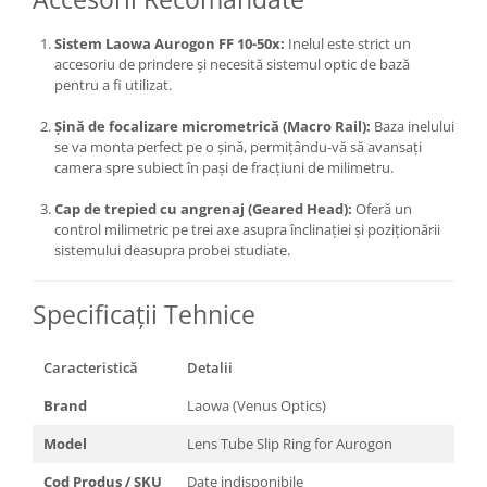
Trepiede si monopiede
Trepiede foto
Sistem Laowa Aurogon FF 10-50x:
Inelul este strict un
accesoriu de prindere și necesită sistemul optic de bază
Trepiede video
pentru a fi utilizat.
Trepied / Monopied Carbon
Șină de focalizare micrometrică (Macro Rail):
Baza inelului
Trepiede pentru compacte /
se va monta perfect pe o șină, permițându-vă să avansați
webcam-uri
camera spre subiect în pași de fracțiuni de milimetru.
Monopiede foto/video
Cap de trepied cu angrenaj (Geared Head):
Oferă un
control milimetric pe trei axe asupra înclinației și poziționării
Cap trepied si monopied
sistemului deasupra probei studiate.
Carucioare trepied (Dolly)
Placute cap trepied
Specificații Tehnice
Huse trepied / stativ lumini
Caracteristică
Detalii
Sina Focus pentru Macro
Accesorii trepiede si monopiede
Brand
Laowa (Venus Optics)
Selfie Stick
Model
Lens Tube Slip Ring for Aurogon
Studio/Lumini si accesorii
Cod Produs / SKU
Date indisponibile