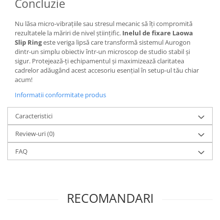
Concluzie
diapozitive 35mm color
diapozitive late 120mm color
Nu lăsa micro-vibrațiile sau stresul mecanic să îți compromită
negative 35mm alb-negru
rezultatele la măriri de nivel științific.
Inelul de fixare Laowa
Slip Ring
este veriga lipsă care transformă sistemul Aurogon
negative 35mm color
dintr-un simplu obiectiv într-un microscop de studio stabil și
sigur. Protejează-ți echipamentul și maximizează claritatea
negative late 120mm alb-negru
cadrelor adăugând acest accesoriu esențial în setup-ul tău chiar
negative late 120mm color
acum!
Scanere Film
Informatii conformitate produs
Binocluri, Lupe si Telescoape
Caracteristici
Binocluri
Review-uri
(0)
Lunete
Accesorii pentru Lunete si
FAQ
Telescoape
Aparate de colectie
Aparate foto de colectie reflex,
RECOMANDARI
format 24x36mm
Aparate foto de colectie, cu burduf