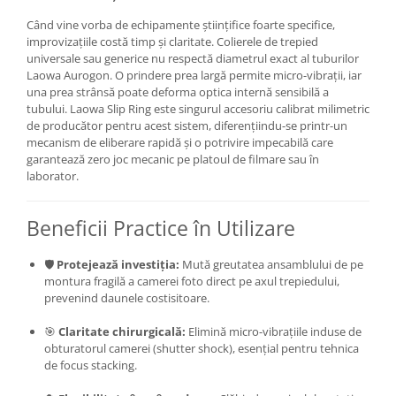
Genti foto
Când vine vorba de echipamente științifice foarte specifice,
improvizațiile costă timp și claritate. Colierele de trepied
Genti Holster TopLoader
universale sau generice nu respectă diametrul exact al tuburilor
Genti, Troller Video
Laowa Aurogon. O prindere prea largă permite micro-vibrații, iar
una prea strânsă poate deforma optica internă sensibilă a
Rucsacuri Foto
tubului. Laowa Slip Ring este singurul accesoriu calibrat milimetric
Only One Shoulder - SlingShot
de producător pentru acest sistem, diferențiindu-se printr-un
mecanism de eliberare rapidă și o potrivire impecabilă care
Tocuri si huse protectie aparate
garantează zero joc mecanic pe platoul de filmare sau în
laborator.
Hamuri si Centuri foto
Curele Aparat - Umar
Beneficii Practice în Utilizare
Genti Laptop si iPad
Hand Strap / Grip
🛡️
Protejează investiția:
Mută greutatea ansamblului de pe
montura fragilă a camerei foto direct pe axul trepiedului,
Troller
prevenind daunele costisitoare.
Accesorii genti si trollere
🎯
Claritate chirurgicală:
Elimină micro-vibrațiile induse de
Solid-State Drive (SSD)
obturatorul camerei (shutter shock), esențial pentru tehnica
de focus stacking.
Video / Camere si accesorii
Camere video profesionale