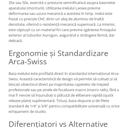
35x sau 50x, exercită o presiune semnificativă asupra baionetei
Adaptoare pentru convertoare sau
aparatului (monturii). Utilizarea inelului Laowa previne
filtre
deformarea sau uzura mecanică a acesteia în timp. Inelul este
frezat cu precizie CNC dintr-un aliaj de aluminiu de înaltă
Alimentatoare 220V
densitate, oferind o rezistență mecanică superioară. La interior,
este căptușit cu un material fin care previne zgârierea finisajului
Cabluri
exterior al tuburilor Aurogon, asigurând o strângere fermă, dar
Carcase de tip Cage, pentru
delicată.
integrare in sisteme video
Ergonomie și Standardizare
complexe
Curatare Senzor
Arca-Swiss
Huse de ploaie
Microfoane / Reportofoane
Baza inelului este profilată direct în standardul internațional Arca-
Swiss. Această caracteristică de design vă permite să culisați și să
Nivela patina
blocați obiectivul direct pe majoritatea capetelor de trepied
profesionale sau pe șinele de focalizare macro (macro rails), fără a
Ocular
mai fi nevoie să înșurubați o plăcuță de eliberare rapidă (quick
Transmitator de fisiere fara fir
release plate) suplimentară. Totuși, baza dispune și de filete
standard de 1/4" și 3/8" pentru compatibilitate universală cu orice
Vizor
echipament de studio.
Accesorii diverse
Diferențiatori vs Alternative
Genti, Rucsacuri, Troller foto