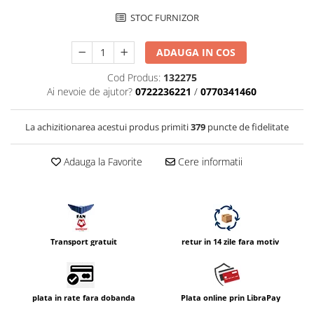
Compatibil Sony
STOC FURNIZOR
Blitz-uri circulare (Macro)
Adaptoare stativ port umbrela si
ADAUGA IN COS
blitz TTL
Cod Produs:
132275
Comander TTL
Ai nevoie de ajutor?
0722236221
/
0770341460
Cabluri TTL
La achizitionarea acestui produs primiti
379
puncte de fidelitate
Cabluri si Patine Sincron
Alimentare auxiliara blitz
Adauga la Favorite
Cere informatii
Protectie patina apa, ploaie
Bounce-uri, Softbox-uri
Ring-Flash Adaptor
Bracket-uri si suporti
Transport gratuit
retur in 14 zile fara motiv
Huse protectie blitz extern
Huse protectie filtre gel
plata in rate fara dobanda
Plata online prin LibraPay
Accesorii Aparate Digitale