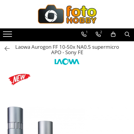
Toate Produsele
Aparate Foto
1
2
Aparate Foto Mirrorless
Laowa Aurogon FF 10-50x NA0.5 supermicro
Aparate Foto DSLR
APO - Sony FE
Aparate Foto Compacte
Aparate foto instant
Aparate foto pe film
Cursuri foto
Obiective foto si accesorii
Obiective Mirorless
Obiective DSLR
Huse si tocuri protectie obiective
Obiective Cinematice