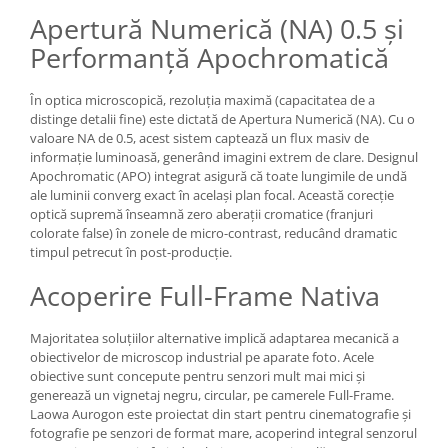
Genti foto
Apertură Numerică (NA) 0.5 și
Genti Holster TopLoader
Performanță Apochromatică
Genti, Troller Video
În optica microscopică, rezoluția maximă (capacitatea de a
Rucsacuri Foto
distinge detalii fine) este dictată de Apertura Numerică (NA). Cu o
valoare NA de 0.5, acest sistem captează un flux masiv de
Only One Shoulder - SlingShot
informație luminoasă, generând imagini extrem de clare. Designul
Tocuri si huse protectie aparate
Apochromatic (APO) integrat asigură că toate lungimile de undă
ale luminii converg exact în același plan focal. Această corecție
Hamuri si Centuri foto
optică supremă înseamnă zero aberații cromatice (franjuri
Curele Aparat - Umar
colorate false) în zonele de micro-contrast, reducând dramatic
timpul petrecut în post-producție.
Genti Laptop si iPad
Acoperire Full-Frame Nativa
Hand Strap / Grip
Troller
Majoritatea soluțiilor alternative implică adaptarea mecanică a
Accesorii genti si trollere
obiectivelor de microscop industrial pe aparate foto. Acele
obiective sunt concepute pentru senzori mult mai mici și
Solid-State Drive (SSD)
generează un vignetaj negru, circular, pe camerele Full-Frame.
Video / Camere si accesorii
Laowa Aurogon este proiectat din start pentru cinematografie și
fotografie pe senzori de format mare, acoperind integral senzorul
Camere video profesionale