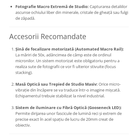
Blitz-uri studio
Fotografie Macro Extremă de Studio:
Capturarea detaliilor
Blitz-uri mobile, cu acumulatori
ascunse ochiului liber din minerale, cristale de gheață sau fulgi
de zăpadă.
Softbox-uri
Accesorii Blitz-uri studio
Accesorii Recomandate
Lampi lumina continua
Șină de focalizare motorizată (Automated Macro Rail):
Stative/boom-uri pentru lumini
La măriri de 50x, adâncimea de câmp este de ordinul
Cleme blitz fasung lumina, spigoti
micronilor. Un sistem motorizat este obligatoriu pentru a
realiza sute de fotografii ce vor fi ulterior stivuite (focus
Fundaluri
stacking).
Suporti pentru fundaluri
Masă Optică sau Trepied de Studio Masiv:
Orice micro-
Blende
vibrație din încăpere se va traduce într-o imagine mișcată.
Echipamentul trebuie stabilizat la nivel industrial.
Umbrele
Sistem de iluminare cu Fibră Optică (Gooseneck LED):
Corturi si mese pt. fotografia de
Permite dirijarea unor fascicule de lumină reci și extrem de
produs
precise exact în acel spațiu de lucru de 20mm creat de
Declansatoare Radio si Infrarosu
obiectiv.
Huse si genti pentru studio