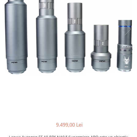
Parasolare
Teleconvertoare
Adaptoare montura / baioneta
Capace obiectiv si camera
Inele Macro
Filtre foto
Filtre Filet
Filtre tip Cokin
Filtre White Balance
Accesorii filtre
Convertoare pe filet foto video
Inele reductii obiective
Curatare si intretinere
Blitz-uri externe
9.499,00 Lei
Blitz-uri TTL - Dedicate