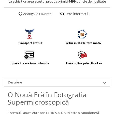
La achizitionarea acestui produs primiti
9499
puncte de fidelitate
Carduri memorie, Cititoare
Carduri memorie
Adauga la Favorite
Cere informatii
Cititoare carduri
Huse protectie card memorie
Grip-uri
Telecomenzi
Transport gratuit
retur in 14 zile fara motiv
LCD protectie
Recordere audio digitale
Acumulatori si baterii
plata in rate fara dobanda
Plata online prin LibraPay
Acumulatori Foto
Acumulatori AA/AAA (R6/R3)) si
incarcatoare
Descriere
Baterii
O Nouă Eră în Fotografia
Incarcatoare acumulatori Foto-
Video
Supermicroscopică
Huse protectie acumulatori foto
Tablete grafice
Sistemul Laowa Aurogon FF 10-50x NA0.5 este o capodoperă