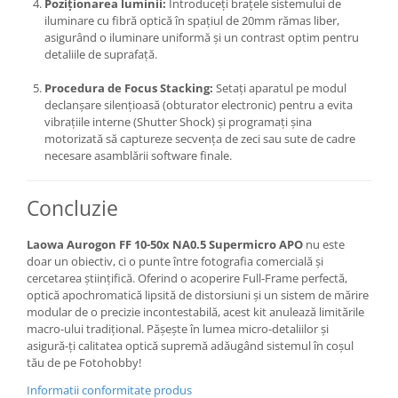
Poziționarea luminii:
Introduceți brațele sistemului de
Aparate foto de colectie , cu vizare
iluminare cu fibră optică în spațiul de 20mm rămas liber,
laterala
asigurând o iluminare uniformă și un contrast optim pentru
detaliile de suprafață.
Aparate foto de colectie TLR -
Biobiective
Procedura de Focus Stacking:
Setați aparatul pe modul
Aparate foto de colectie , Stereo
declanșare silențioasă (obturator electronic) pentru a evita
vibrațiile interne (Shutter Shock) și programați șina
Aparate foto de colectie -
motorizată să captureze secvența de zeci sau sute de cadre
Miniaturi
necesare asamblării software finale.
Accesorii pt. aparate foto de
colectie
Concluzie
Aparate de colectie de tip Box-
Camera
Laowa Aurogon FF 10-50x NA0.5 Supermicro APO
nu este
doar un obiectiv, ci o punte între fotografia comercială și
Reviste, carti si software
cercetarea științifică. Oferind o acoperire Full-Frame perfectă,
Second Hand
optică apochromatică lipsită de distorsiuni și un sistem de mărire
modular de o precizie incontestabilă, acest kit anulează limitările
Aparate foto SECOND HAND
macro-ului tradițional. Pășește în lumea micro-detaliilor și
Aparate foto Mirrorless (SH)
asigură-ți calitatea optică supremă adăugând sistemul în coșul
tău de pe Fotohobby!
Aparate foto DSLR (SH)
Aparate foto SLR (pe film) (SH)
Informatii conformitate produs