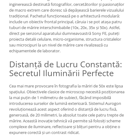
inginerească destinată fotografilor, cercetătorilor și pasionaților
Adaptoare pentru convertoare sau
de macro extrem care doresc să depășească barierele vizualului
filtre
tradițional. Pachetul funcționează pe o arhitectură modulară:
include un obiectiv frontal principal, căruia i se pot atașa patru
Alimentatoare 220V
tuburi de mărire interschimbabile (10x, 20x, 35x și 50x). Astfel,
Cabluri
direct pe senzorul aparatului dumneavoastră Sony FE, puteți
proiecta detalii celulare, micro-organisme, structura cristalelor
Carcase de tip Cage, pentru
sau microcipuri la un nivel de mărire care rivalizează cu
integrare in sisteme video
echipamentele de laborator.
complexe
Curatare Senzor
Distanță de Lucru Constantă:
Huse de ploaie
Secretul Iluminării Perfecte
Microfoane / Reportofoane
Cea mai mare provocare în fotografia la măriri de 50x este lipsa
Nivela patina
spațiului. Obiectivele clasice de microscop necesită poziționarea
Ocular
la mai puțin de 1 milimetru de subiect, făcând imposibilă
introducerea surselor de lumină exterioară. Sistemul Aurogon
Transmitator de fisiere fara fir
revoluționează acest aspect oferind o distanță de lucru fixă,
Vizor
generoasă, de 20 milimetri, la absolut toate cele patru trepte de
mărire. Această inovație tehnică vă permite să folosiți scheme
Accesorii diverse
complexe de iluminare, reflectoare și blițuri pentru a obține o
expunere corectă și un contrast ridicat.
Genti, Rucsacuri, Troller foto