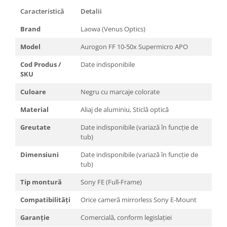
Becuri si lampa blitz studio
Caracteristică
Detalii
Suruburi si piulite, adaptoare de
Brand
Laowa (Venus Optics)
trecere
Model
Aurogon FF 10-50x Supermicro APO
Calibrare expunere
Cod Produs /
Date indisponibile
Imprimante si Consumabile
SKU
Cartuse si cerneluri
Culoare
Negru cu marcaje colorate
Imprimante
Scannere Documente
Material
Aliaj de aluminiu, Sticlă optică
Hartie foto
Greutate
Date indisponibile (variază în funcție de
tub)
Filme foto si scanere film
Materiale foto alb-negru
Dimensiuni
Date indisponibile (variază în funcție de
tub)
Aparate foto unica folosinta
Tip montură
Sony FE (Full-Frame)
Filme instant FUJI INSTAX
Compatibilități
Orice cameră mirrorless Sony E-Mount
Chimicale developare film alb-
negru
Garanție
Comercială, conform legislației