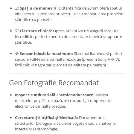
Trepiede si monopiede
📐
Spațiu de manevră:
Distanța fixă de 20mm oferă spațiul
Trepiede foto
vital pentru iluminarea subiectului sau manipularea probelor
științifice cu pensete.
Trepiede video
Trepied / Monopied Carbon
💡
Claritate clinică:
Optica APO și NA 0.5 asigură rezoluții
incredibile, perfecte pentru documentare tehnică și rapoarte
Trepiede pentru compacte /
științifice.
webcam-uri
💎
Senzor folosit la maximum:
Sistemul iluminează perfect
Monopiede foto/video
senzorii Full-Frame de înaltă rezoluție (precum Sony A7R V),
Cap trepied si monopied
fără colțuri negre sau pierderi de calitate pe margini.
Carucioare trepied (Dolly)
Gen Fotografie Recomandat
Placute cap trepied
Huse trepied / stativ lumini
Inspecție Industrială / Semiconductoare:
Analiza
defectelor pe plăci de bază, microcipuri și componente
Sina Focus pentru Macro
electronice de înaltă precizie.
Accesorii trepiede si monopiede
Cercetare Științifică și Medicală:
Documentarea
Selfie Stick
structurilor biologice, a celulelor vegetale sau a anatomiei
Studio/Lumini si accesorii
insectelor (entomologie).