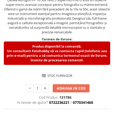
Laowa Aurogon FF 10-50X NA0.5 Supermicro APO este un obiectiv
Compatibil Sony
super-micro avansat conceput pentru fotografia cu mărire extremă.
Oferind o gamă de măriri fără precedent de la 10x la 50x, acest obiectiv
Blitz-uri circulare (Macro)
este un instrument esențial pentru imagistica științifică, inspecția
Adaptoare stativ port umbrela si
industrială și microfotografia profesională. Designul său full-frame
blitz TTL
asigură o calitate excepțională a imaginii, permițând fotografilor și
cercetătorilor să surprindă detaliile microscopice cu o claritate și
Comander TTL
precizie remarcabile.
Cabluri TTL
Termen de livrare:
Produs disponibil la comandă.
Cabluri si Patine Sincron
Un consultant Fotohobby vă va contacta rapid (telefonic sau
Alimentare auxiliara blitz
prin e-mail) pentru a vă comunica termenul exact de livrare,
înainte de procesarea comenzii.
Protectie patina apa, ploaie
Bounce-uri, Softbox-uri
STOC FURNIZOR
Ring-Flash Adaptor
Bracket-uri si suporti
ADAUGA IN COS
Huse protectie blitz extern
Cod Produs:
131786
Huse protectie filtre gel
Ai nevoie de ajutor?
0722236221
/
0770341460
Accesorii Aparate Digitale