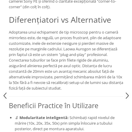
camerei Sony FE și oferind o claritate excepțională "corner-to-
Camere Video Cinematice
corner" (din colț în colț).
Camere video de actiune
Diferențiatori vs Alternative
Accesorii camere video de actiune
Adoptarea unui echipament de tip microscop pentru o cameră
Accesorii drone
mirrorless este, de regulă, un proces frustrant, plin de adaptoare
Acumulatori camere video
customizate, inele de extensie nesigure și pierderi masive de
rezoluție pe marginile cadrului. Laowa Aurogon se diferențiază
Lampi video
prin faptul că este un sistem "plug-and-play" profesional.
Stabilizatoare (Gimbal) / Steady
Conectarea tuburilor se face prin filete rigide de aluminiu,
asigurând alinierea perfectă pe axul optic. Distanța de lucru
Cam
constantă de 20mm este un avantaj mecanic absolut față de
Huse Protectie / Ploaie camere
alternativele improvizate, permițând schimbarea măririi de la 10x
video
la 50x fără a fi nevoie să recalibrați setup-ul de lumini sau distanța
fizică față de subiectul studiat.
Accesorii diverse pt camere video
Camere Video Cinematice
Beneficii Practice în Utilizare
Drone
Slider
🔬
Modularitate inteligentă:
Schimbați rapid nivelul de
mărire (10x, 20x, 35x, 50x) prin simpla înlocuire a tubului
Camere Video Compacte
posterior, direct pe montura aparatului.