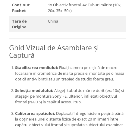
diapozitive 35mm color
Conținut
1x Obiectiv frontal, 4x Tuburi mărire (10x,
diapozitive late 120mm color
Pachet
20x, 35x, 50x)
negative 35mm alb-negru
Țara de
China
Origine
negative 35mm color
negative late 120mm alb-negru
Ghid Vizual de Asamblare și
negative late 120mm color
Captură
Scanere Film
Binocluri, Lupe si Telescoape
Stabilizarea mediului:
Fixați camera pe o șină de macro-
Binocluri
focalizare micrometrică de înaltă precizie, montată pe o masă
optică anti-vibrații sau un trepied de studio foarte greu.
Lunete
Selecția modulului:
Alegeți tubul de mărire dorit (ex: 10x) și
Accesorii pentru Lunete si
atașați-l pe montura Sony FE. Ulterior, înfiletați obiectivul
Telescoape
frontal (NA 0.5) la capătul acestui tub.
Aparate de colectie
Calibrarea spațiului:
Deplasați întregul sistem pe șină până
Aparate foto de colectie reflex,
la obținerea unei distanțe fizice de exact 20 milimetri între
format 24x36mm
capătul obiectivului frontal și suprafața subiectului examinat.
Aparate foto de colectie, cu burduf