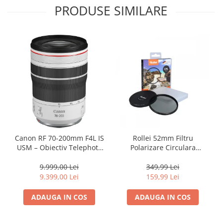
Carduri memorie, Cititoare
PRODUSE SIMILARE
Carduri memorie
Cititoare carduri
Huse protectie card memorie
Grip-uri
Telecomenzi
LCD protectie
Recordere audio digitale
Acumulatori si baterii
Acumulatori Foto
Canon RF 70-200mm F4L IS
Rollei 52mm Filtru
USM – Obiectiv Telephoto
Polarizare Circulara
Acumulatori AA/AAA (R6/R3)) si
Profesional Mirrorless
EXTREMIUM
incarcatoare
9.999,00 Lei
349,99 Lei
Baterii
9.399,00 Lei
159,99 Lei
Incarcatoare acumulatori Foto-
Video
ADAUGA IN COS
ADAUGA IN COS
Huse protectie acumulatori foto
Tablete grafice