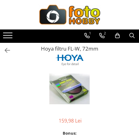
Toate Produsele
Aparate Foto
1
2
Aparate Foto Mirrorless
Hoya filtru FL-W, 72mm
Aparate Foto DSLR
Aparate Foto Compacte
Aparate foto instant
Aparate foto pe film
Cursuri foto
Obiective foto si accesorii
Obiective Mirorless
Obiective DSLR
159,98 Lei
Huse si tocuri protectie obiective
Bonus:
Obiective Cinematice