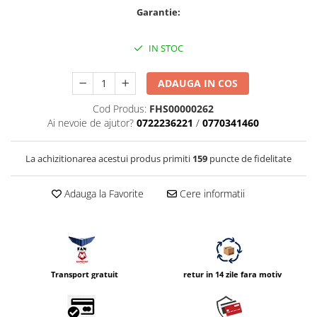
Garantie:
Parasolare
Teleconvertoare
IN STOC
Adaptoare montura / baioneta
Capace obiectiv si camera
ADAUGA IN COS
Inele Macro
Cod Produs:
FHS00000262
Ai nevoie de ajutor?
0722236221
/
0770341460
Filtre foto
Filtre Filet
La achizitionarea acestui produs primiti
159
puncte de fidelitate
Filtre tip Cokin
Filtre White Balance
Adauga la Favorite
Cere informatii
Accesorii filtre
Convertoare pe filet foto video
Inele reductii obiective
Curatare si intretinere
Transport gratuit
retur in 14 zile fara motiv
Blitz-uri externe
Blitz-uri TTL - Dedicate