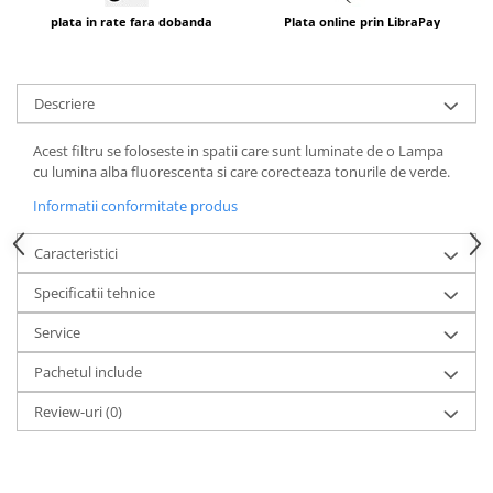
Compatibil Sony
plata in rate fara dobanda
Plata online prin LibraPay
Blitz-uri circulare (Macro)
Adaptoare stativ port umbrela si
blitz TTL
Descriere
Comander TTL
Acest filtru se foloseste in spatii care sunt luminate de o Lampa
Cabluri TTL
cu lumina alba fluorescenta si care corecteaza tonurile de verde.
Cabluri si Patine Sincron
Informatii conformitate produs
Alimentare auxiliara blitz
Caracteristici
Protectie patina apa, ploaie
Specificatii tehnice
Bounce-uri, Softbox-uri
Service
Ring-Flash Adaptor
Bracket-uri si suporti
Pachetul include
Huse protectie blitz extern
Review-uri
(0)
Huse protectie filtre gel
Accesorii Aparate Digitale