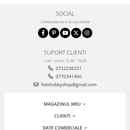
Adaptoare pentru convertoare sau
SOCIAL
filtre
Urmareste-ne in social media
Alimentatoare 220V
Cabluri
Carcase de tip Cage, pentru
integrare in sisteme video
SUPORT CLIENTI
complexe
Curatare Senzor
Luni - Vineri 10.30 - 19.00
Huse de ploaie
0722236221
Microfoane / Reportofoane
0770341460
Nivela patina
fotohobbyshop@gmail.com
Ocular
Transmitator de fisiere fara fir
MAGAZINUL MEU
Vizor
CLIENTI
Accesorii diverse
Genti, Rucsacuri, Troller foto
DATE COMERCIALE