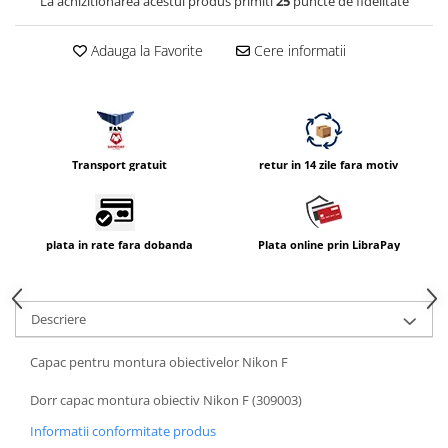
La achizitionarea acestui produs primiti
25
puncte de fidelitate
Vizor
Accesorii diverse
Adauga la Favorite
Cere informatii
Transport gratuit
retur in 14 zile fara motiv
plata in rate fara dobanda
Plata online prin LibraPay
Descriere
Capac pentru montura obiectivelor Nikon F
Dorr capac montura obiectiv Nikon F (309003)
Informatii conformitate produs