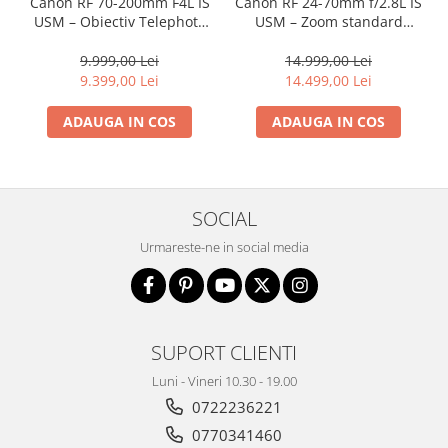
Canon RF 70-200mm F4L IS
Canon RF 24-70mm f/2.8L IS
USM – Obiectiv Telephoto
USM – Zoom standard
Profesional Mirrorless
profesional
9.999,00 Lei
14.999,00 Lei
9.399,00 Lei
14.499,00 Lei
ADAUGA IN COS
ADAUGA IN COS
SOCIAL
Urmareste-ne in social media
SUPORT CLIENTI
Luni - Vineri 10.30 - 19.00
0722236221
0770341460