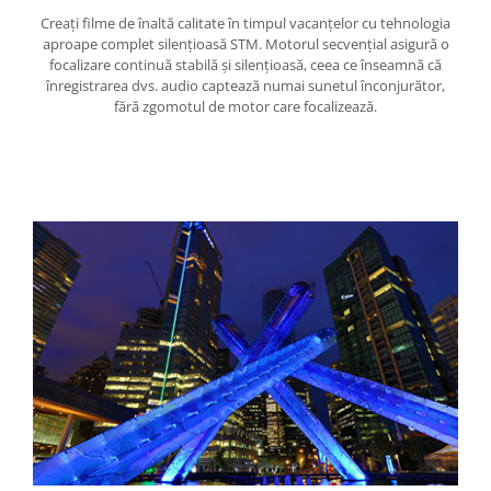
Trepiede si monopiede
Creaţi filme de înaltă calitate în timpul vacanţelor cu tehnologia
Trepiede foto
aproape complet silenţioasă STM. Motorul secvenţial asigură o
focalizare continuă stabilă şi silenţioasă, ceea ce înseamnă că
Trepiede video
înregistrarea dvs. audio captează numai sunetul înconjurător,
fără zgomotul de motor care focalizează.
Trepied / Monopied Carbon
Trepiede pentru compacte /
webcam-uri
Monopiede foto/video
Cap trepied si monopied
Carucioare trepied (Dolly)
Placute cap trepied
Huse trepied / stativ lumini
Sina Focus pentru Macro
Accesorii trepiede si monopiede
Selfie Stick
Studio/Lumini si accesorii