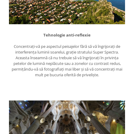
Becuri si lampa blitz studio
Suruburi si piulite, adaptoare de
trecere
Calibrare expunere
Tehnologie anti-reflexie
Imprimante si Consumabile
Cartuse si cerneluri
Concentraţi-vă pe aspectul peisajelor fără să vă îngrijoraţi de
interferenţa luminii soarelui, graţie stratului Super Spectra.
Imprimante
Aceasta înseamnă că nu trebuie să vă îngrijoraţi în privinţa
petelor de lumină neplăcute sau a zonelor cu contrast redus,
Scannere Documente
permiţându-vă să fotografiaţi mai liber şi să vă concentraţi mai
Hartie foto
mult pe bucuria oferită de privelişte.
Filme foto si scanere film
Materiale foto alb-negru
Aparate foto unica folosinta
Filme instant FUJI INSTAX
Chimicale developare film alb-
negru