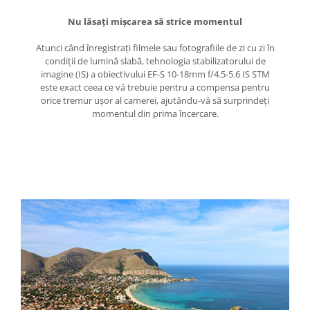
Blitz-uri studio
Nu lăsaţi mişcarea să strice momentul
Blitz-uri mobile, cu acumulatori
Atunci când înregistraţi filmele sau fotografiile de zi cu zi în
Softbox-uri
condiţii de lumină slabă, tehnologia stabilizatorului de
Accesorii Blitz-uri studio
imagine (IS) a obiectivului EF-S 10-18mm f/4.5-5.6 IS STM
este exact ceea ce vă trebuie pentru a compensa pentru
Lampi lumina continua
orice tremur uşor al camerei, ajutându-vă să surprindeţi
Stative/boom-uri pentru lumini
momentul din prima încercare.
Cleme blitz fasung lumina, spigoti
Fundaluri
Suporti pentru fundaluri
Blende
Umbrele
Corturi si mese pt. fotografia de
produs
Declansatoare Radio si Infrarosu
Huse si genti pentru studio