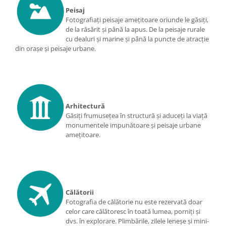
Peisaj
Adaptoare pentru convertoare sau
Fotografiaţi peisaje ameţitoare oriunde le găsiţi,
filtre
de la răsărit şi până la apus. De la peisaje rurale
Alimentatoare 220V
cu dealuri şi marine şi până la puncte de atracţie
din oraşe şi peisaje urbane.
Cabluri
Carcase de tip Cage, pentru
integrare in sisteme video
complexe
Curatare Senzor
Arhitectură
Huse de ploaie
Găsiţi frumuseţea în structură şi aduceţi la viaţă
monumentele impunătoare şi peisaje urbane
Microfoane / Reportofoane
ameţitoare.
Nivela patina
Ocular
Transmitator de fisiere fara fir
Vizor
Călătorii
Fotografia de călătorie nu este rezervată doar
Accesorii diverse
celor care călătoresc în toată lumea, porniţi şi
Genti, Rucsacuri, Troller foto
dvs. în explorare. Plimbările, zilele leneşe şi mini-