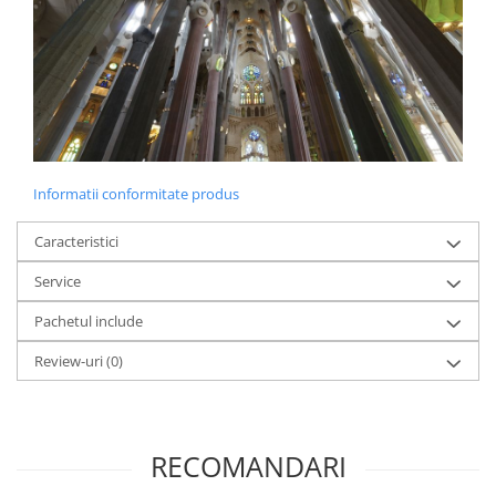
diapozitive 35mm color
diapozitive late 120mm color
negative 35mm alb-negru
negative 35mm color
negative late 120mm alb-negru
negative late 120mm color
Informatii conformitate produs
Scanere Film
Binocluri, Lupe si Telescoape
Caracteristici
Binocluri
Service
Lunete
Pachetul include
Accesorii pentru Lunete si
Telescoape
Review-uri
(0)
Aparate de colectie
Aparate foto de colectie reflex,
format 24x36mm
RECOMANDARI
Aparate foto de colectie, cu burduf