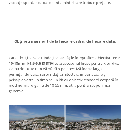
vacanţe spontane, toate sunt amintiri care trebuie preţuite.
Genti foto
Genti Holster TopLoader
Genti, Troller Video
Rucsacuri Foto
Only One Shoulder - SlingShot
Obţineţi mai mult de la fiecare cadru, de fiecare dată.
Tocuri si huse protectie aparate
Când doriţi să vă extindeţi capacităţile fotografice, obiectivul
EF-S
Hamuri si Centuri foto
10-18mm f/4.5-5.6 IS STM
este accesoriul firesc pentru kitul dvs.
Curele Aparat - Umar
Gama de 10-18 mm vă oferă o perspectivă foarte largă,
permiţându-vă să surprindeţi arhitectura impunătoare şi
Genti Laptop si iPad
peisajele vaste. În timp ce un kit cu obiectiv standard acoperă în
mod normal o gamă de 18-55 mm, utilă pentru scopuri mai
Hand Strap / Grip
generale.
Troller
Accesorii genti si trollere
Solid-State Drive (SSD)
Video / Camere si accesorii
Camere video profesionale