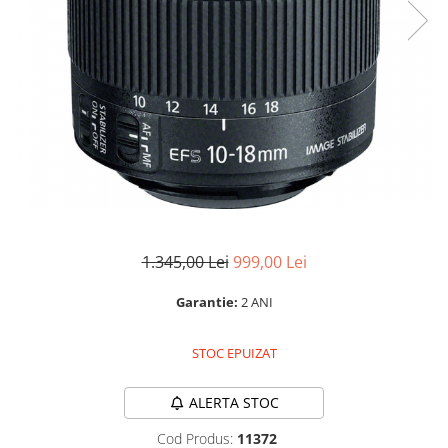
Parasolare
Teleconvertoare
Adaptoare montura / baioneta
Capace obiectiv si camera
Inele Macro
Filtre foto
Filtre Filet
Filtre tip Cokin
Filtre White Balance
1.345,00 Lei
999,00 Lei
Accesorii filtre
Garantie:
2 ANI
Convertoare pe filet foto video
Inele reductii obiective
STOC EPUIZAT
Curatare si intretinere
ALERTA STOC
Blitz-uri externe
Blitz-uri TTL - Dedicate
Cod Produs:
11372