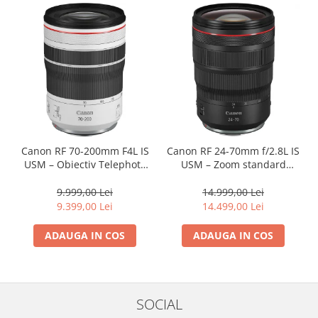
Aparate Foto Compacte (SH)
Obiective foto SECOND HAND
Obiective foto Mirrorless (SH)
Obiective foto DSLR (SH)
Obiective foto SLR (pe film) (SH)
Accesorii pentru obiective ,
SECOND HAND
Blitz-uri externe + accesorii ,
Canon RF 70-200mm F4L IS
Canon RF 24-70mm f/2.8L IS
SECOND HAND
USM – Obiectiv Telephoto
USM – Zoom standard
Profesional Mirrorless
profesional
Blitz-uri studio , SECOND HAND
9.999,00 Lei
14.999,00 Lei
Imprimante SECOND HAND
9.399,00 Lei
14.499,00 Lei
Video - Convertoare pe filet
ADAUGA IN COS
ADAUGA IN COS
Acumulatori si incarcatoare S.H.
Adaptoare pentru compacte
Diverse S.H.
SOCIAL
Genti, huse, curele