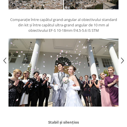
Camere Video Cinematice
Camere video de actiune
Comparaţie între capătul grand-angular al obiectivului standard
Accesorii camere video de actiune
din kit şi între capătul ultra-grand angular de 10 mm al
obiectivului EF-S 10-18mm f/4.5-5.6 IS STM
Accesorii drone
Acumulatori camere video
Lampi video
Stabilizatoare (Gimbal) / Steady
Cam
Huse Protectie / Ploaie camere
video
Accesorii diverse pt camere video
Camere Video Cinematice
Drone
Slider
Camere Video Compacte
Stabil şi silenţios