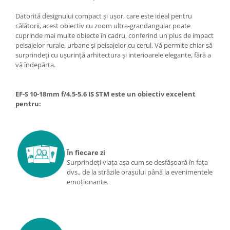
Carduri memorie, Cititoare
Datorită designului compact şi uşor, care este ideal pentru
Carduri memorie
călătorii, acest obiectiv cu zoom ultra-grandangular poate
Cititoare carduri
cuprinde mai multe obiecte în cadru, conferind un plus de impact
peisajelor rurale, urbane şi peisajelor cu cerul. Vă permite chiar să
Huse protectie card memorie
surprindeţi cu uşurinţă arhitectura şi interioarele elegante, fără a
Grip-uri
vă îndepărta.
Telecomenzi
LCD protectie
EF-S 10-18mm f/4.5-5.6 IS STM este un obiectiv excelent
pentru:
Recordere audio digitale
Acumulatori si baterii
Acumulatori Foto
În fiecare zi
Acumulatori AA/AAA (R6/R3)) si
Surprindeţi viaţa aşa cum se desfăşoară în faţa
incarcatoare
dvs., de la străzile oraşului până la evenimentele
Baterii
emoţionante.
Incarcatoare acumulatori Foto-
Video
Huse protectie acumulatori foto
Tablete grafice