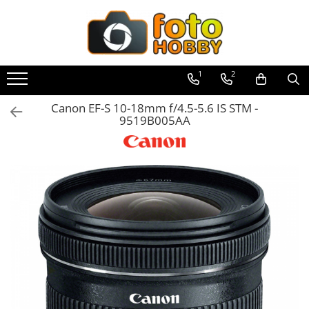
Toate Produsele
Aparate Foto
1
2
Aparate Foto Mirrorless
Canon EF-S 10-18mm f/4.5-5.6 IS STM -
Aparate Foto DSLR
9519B005AA
Aparate Foto Compacte
Aparate foto instant
Aparate foto pe film
Cursuri foto
Obiective foto si accesorii
Obiective Mirorless
Obiective DSLR
Huse si tocuri protectie obiective
Obiective Cinematice