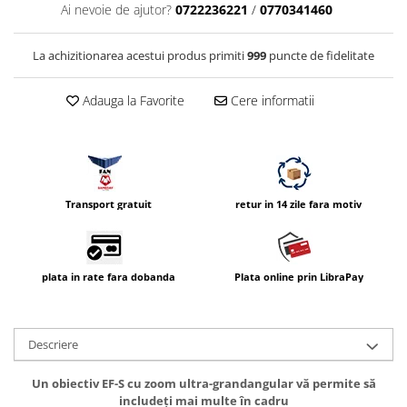
Ai nevoie de ajutor?
0722236221
/
0770341460
Compatibil Sony
Blitz-uri circulare (Macro)
La achizitionarea acestui produs primiti
999
puncte de fidelitate
Adaptoare stativ port umbrela si
blitz TTL
Adauga la Favorite
Cere informatii
Comander TTL
Cabluri TTL
Cabluri si Patine Sincron
Alimentare auxiliara blitz
Transport gratuit
retur in 14 zile fara motiv
Protectie patina apa, ploaie
Bounce-uri, Softbox-uri
plata in rate fara dobanda
Plata online prin LibraPay
Ring-Flash Adaptor
Bracket-uri si suporti
Huse protectie blitz extern
Descriere
Huse protectie filtre gel
Un obiectiv EF-S cu zoom ultra-grandangular vă permite să
Accesorii Aparate Digitale
includeţi mai multe în cadru