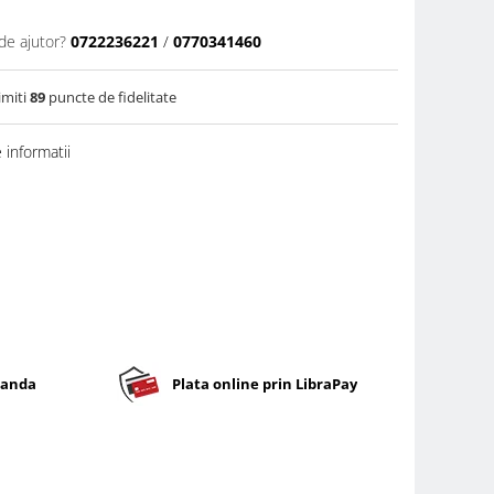
de ajutor?
0722236221
/
0770341460
imiti
89
puncte de fidelitate
informatii
banda
Plata online prin LibraPay