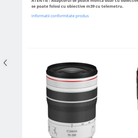
ATENTIE ! Adaptorul se poate monta doar cu obiectiv
se poate folosi cu obiective m39 cu telemetru.
Adaptoare pentru convertoare sau
filtre
Informatii conformitate produs
Alimentatoare 220V
Cabluri
Carcase de tip Cage, pentru
integrare in sisteme video
complexe
Curatare Senzor
Huse de ploaie
Microfoane / Reportofoane
Nivela patina
Ocular
Transmitator de fisiere fara fir
Vizor
Accesorii diverse
Genti, Rucsacuri, Troller foto