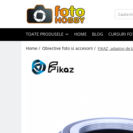
Toate Produsele
Aparate Foto
TOATE PRODUSELE
HOME
BLOG
CURSURI F
Aparate Foto Mirrorless
Home /
Obiective foto si accesorii /
FIKAZ , adaptor de 
Aparate Foto DSLR
Aparate Foto Compacte
Aparate foto instant
Aparate foto pe film
Cursuri foto
Obiective foto si accesorii
Obiective Mirorless
Obiective DSLR
Huse si tocuri protectie obiective
Obiective Cinematice