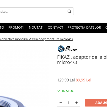
OTO
PROMOTII
NOUTATI
CONTACT
PROTECTIA DATELOR
la obiective montura M39 la body montura micro4/3
FIKAZ , adaptor de la
micro4/3
129,99 Lei
89,99 Lei
IN STOC
ADAUG