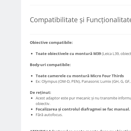
Carduri memorie, Cititoare
Carduri memorie
Compatibilitate și Funcționalitat
Cititoare carduri
Huse protectie card memorie
Grip-uri
Obiective compatibile:
Telecomenzi
LCD protectie
Toate obiectivele cu montură M39
(Leica L39, obiect
Recordere audio digitale
Body-uri compatibile:
Acumulatori si baterii
Toate camerele cu montură Micro Four Thirds
Acumulatori Foto
Ex: Olympus (OM-D, PEN), Panasonic Lumix (GH, G, GF,
Acumulatori AA/AAA (R6/R3)) si
De reținut:
incarcatoare
Acest adaptor este pur mecanic și nu transmite informaț
Baterii
obiectiv.
Incarcatoare acumulatori Foto-
Focalizarea și controlul diafragmei se fac manual.
Video
Fără autofocus.
Huse protectie acumulatori foto
Tablete grafice