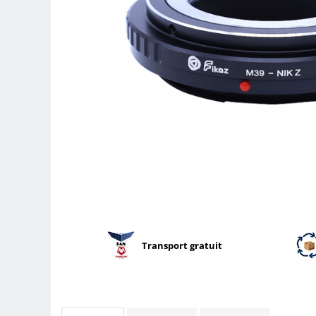
Parasolare
Teleconvertoare
Adaptoare montura / baioneta
Capace obiectiv si camera
Inele Macro
Filtre foto
Filtre Filet
Filtre tip Cokin
Filtre White Balance
Accesorii filtre
Convertoare pe filet foto video
Inele reductii obiective
Transport gratuit
Curatare si intretinere
Blitz-uri externe
Blitz-uri TTL - Dedicate