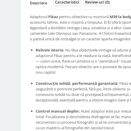
Caracteristici
Review-uri
(0)
Descriere
Compatibil Sony
Blitz-uri circulare (Macro)
Adaptorul
Fikaz
pentru obiective cu montură
M39 la body
Adaptoare stativ port umbrela si
accesoriu tehnic, este o mașină a timpului. El îți oferă op
blitz TTL
legendară a lentilelor vintage Leica, sovietice și a altor cl
camerelor tale Olympus sau Panasonic. A-l folosi înseamnă a
Comander TTL
o patină unică de nostalgie și un caracter aparte imaginilor 
Cabluri TTL
Reînvie istoria:
Nu lăsa obiectivele vintage să adune p
Cabluri si Patine Sincron
adaptorul Fikaz pentru a le readuce la viață, beneficiind
— culori unice, flare-uri artistice și o "semnătură" vizu
Alimentare auxiliara blitz
optica modernă. Fiecare obiectiv are o poveste de spus
Protectie patina apa, ploaie
nou capitol.
Bounce-uri, Softbox-uri
Construcție solidă, performanță garantată:
Fikaz e
asigurând o potrivire perfectă, fără joc, între obiectiv ș
Ring-Flash Adaptor
conexiune solidă nu doar că protejează echipamentul, ci
Bracket-uri si suporti
excepțională, esențială pentru a obține imagini clare și f
Huse protectie blitz extern
Control manual deplin:
Acest adaptor este pur mecanic
total. Focalizarea și deschiderea diafragmei se fac manu
Huse protectie filtre gel
reconectezi cu procesul fotografic și să te concentrezi 
Accesorii Aparate Digitale
ca un maestru al fotografiei din secolul trecut.