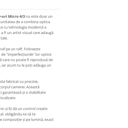
-uri Micro 4/3
nu este doar un
ortunitatea de a combina optica
asice cu tehnologia modernă a
 fi un artist vizual care adaugă
tale.
raf pe un raft. Folosește
 de "imperfecțiunile" lor optice
ală care nu poate fi reprodusă de
, iar acum tu le poți adăuga un
ste fabricat cu precizie,
i corpul camerei. Această
 garantează și o stabilitate
ocalizate.
 și îți dă un control creativ
al, obligându-te să te
pe compoziție și pe lumină, exact