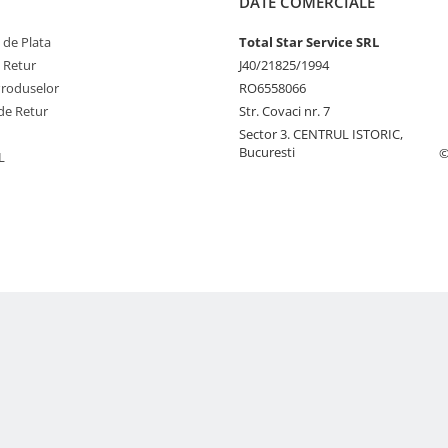
DATE COMERCIALE
 de Plata
Total Star Service SRL
e Retur
J40/21825/1994
Produselor
RO6558066
de Retur
Str. Covaci nr. 7
Sector 3. CENTRUL ISTORIC,
Bucuresti
©
L