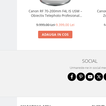
Genti foto
Canon RF 70-200mm F4L IS USM –
Canon
Genti Holster TopLoader
Obiectiv Telephoto Profesional
Z
Genti, Troller Video
Mirrorless
9.999,00 Lei
9.399,00 Lei
1
Rucsacuri Foto
Only One Shoulder - SlingShot
ADAUGA IN COS
Tocuri si huse protectie aparate
Hamuri si Centuri foto
Curele Aparat - Umar
SOCIAL
Genti Laptop si iPad
Urmareste-ne in social me
Hand Strap / Grip
Troller
Accesorii genti si trollere
Solid-State Drive (SSD)
Video / Camere si accesorii
Camere video profesionale