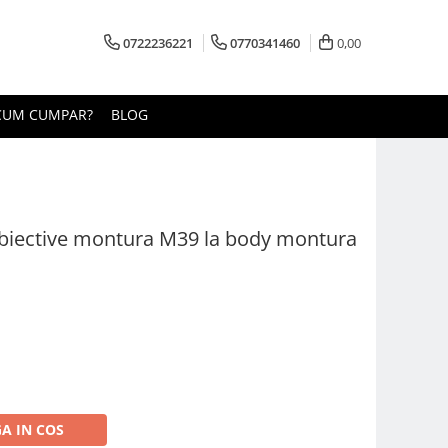
0722236221
0770341460
0,00
CUM CUMPAR?
BLOG
 obiective montura M39 la body montura
A IN COS