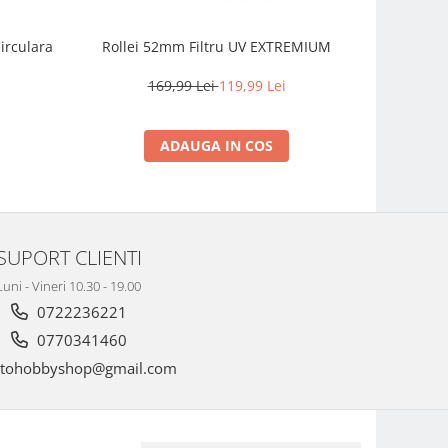
irculara
Rollei 52mm Filtru UV EXTREMIUM
Fujifilm
prime com
intemperii
169,99 Lei
119,99 Lei
2.
ADAUGA IN COS
SUPORT CLIENTI
Luni - Vineri 10.30 - 19.00
0722236221
0770341460
tohobbyshop@gmail.com