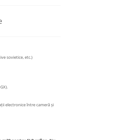
e
ive sovietice, etc.)
 GX).
ii electronice între cameră și