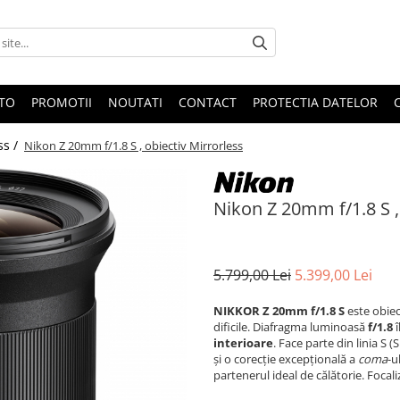
OTO
PROMOTII
NOUTATI
CONTACT
PROTECTIA DATELOR
ss /
Nikon Z 20mm f/1.8 S , obiectiv Mirrorless
Nikon Z 20mm f/1.8 S ,
5.799,00 Lei
5.399,00 Lei
NIKKOR Z 20mm f/1.8 S
este obiec
dificile. Diafragma luminoasă
f/1.8
î
interioare
. Face parte din linia S 
și o corecție excepțională a
coma
-u
partenerul ideal de călătorie. Focali