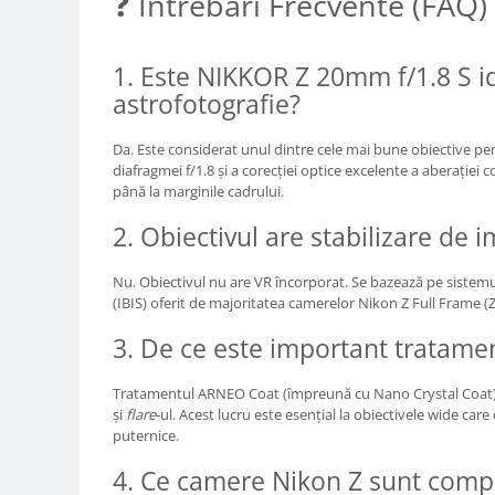
❓ Întrebări Frecvente (FAQ)
Camere Video Cinematice
Camere video de actiune
1. Este NIKKOR Z 20mm f/1.8 S i
Accesorii camere video de actiune
astrofotografie?
Accesorii drone
Da. Este considerat unul dintre cele mai bune obiective pe
Acumulatori camere video
diafragmei f/1.8 și a corecției optice excelente a aberației 
Lampi video
până la marginile cadrului.
Stabilizatoare (Gimbal) / Steady
2. Obiectivul are stabilizare de 
Cam
Huse Protectie / Ploaie camere
Nu. Obiectivul nu are VR încorporat. Se bazează pe sistemul
(IBIS) oferit de majoritatea camerelor Nikon Z Full Frame (Z 6,
video
Accesorii diverse pt camere video
3. De ce este important tratam
Camere Video Cinematice
Tratamentul ARNEO Coat (împreună cu Nano Crystal Coat) re
Drone
și
flare
-ul. Acest lucru este esențial la obiectivele wide ca
puternice.
Slider
4. Ce camere Nikon Z sunt compa
Camere Video Compacte