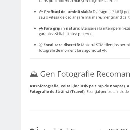
clare, punctiforme, chiar și în colțurile cadrului.
Genti foto
🏞️
Profitați de lumină slabă:
Diafragma f/1.8 îți pe
Genti Holster TopLoader
sau o viteză de declanșare mai mare, menținând calita
Genti, Troller Video
🌧️
Fără griji în natură:
Etanșarea la intemperii (rezis
Rucsacuri Foto
garantează fiabilitatea pe teren.
Only One Shoulder - SlingShot
🤫
Focalizare discretă:
Motorul STM silențios permit
Tocuri si huse protectie aparate
fotografii de moment fără zgomotul AF.
Hamuri si Centuri foto
Curele Aparat - Umar
⛰️ Gen Fotografie Recoma
Genti Laptop si iPad
Hand Strap / Grip
Astrofotografie, Peisaj (inclusiv pe timp de noapte), 
Fotografie de Străină (Travel):
Esențial pentru a include 
Troller
Accesorii genti si trollere
Solid-State Drive (SSD)
Video / Camere si accesorii
Camere video profesionale