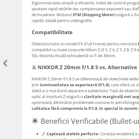
Ergonomia este simplă și eficientă. Inelul de control progr
Adaptoare pentru convertoare sau
ajusteze rapid setările (ex: compensarea expunerii sau dia
filtre
de încadrare. Motorul
STM (Stepping Motor)
asigură o foc
rapidă, ideală pentru videografie.
Alimentatoare 220V
Compatibilitate
Cabluri
Carcase de tip Cage, pentru
Obiectivul este un model FX (Full Frame) pentru montura
integrare in sisteme video
compatibil cu toate corpurile Nikon Z (Z 5, Z 6, Z 7, Z 8, Z 9 
complexe
50), distanța focală echivalentă va fi de 30mm.
Curatare Senzor
⚔️ NIKKOR Z 20mm f/1.8 S vs. Alternative
Huse de ploaie
Microfoane / Reportofoane
NIKKOR Z 20mm f/1.8 S se diferențiază de obiectivele wide
prin
luminozitatea sa superioară (f/1.8)
, care oferă un a
Nivela patina
slabă și o mai bună separare a subiectului. Față de obiec
optic al monturii Z asigură o
claritate marginală net su
Ocular
optimizată, eliminând problemele comune în astrofotogra
Transmitator de fisiere fara fir
calitatea fără compromis la f/1.8, în special în zonele 
Vizor
🌟 Beneficii Verificabile (Bullet-
Accesorii diverse
🌌
Captează stelele perfecte:
Corecția excelentă a 
Genti, Rucsacuri, Troller foto