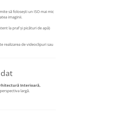
rmite să folosești un ISO mai mic
tea imaginii.
tent la praf și picături de apă)
e realizarea de videoclipuri sau
ndat
Arhitectură Interioară,
perspectiva largă.