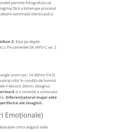
amabil permite fotografului să
fragma) fără a întrerupe procesul
alizare automată silențioasă și
Nikon Z
. Este pe deplin
etc.). Pe camerele DX (APS-C, ex: Z
-angle zoom (ex: 14-30mm f/4 Z)
vantaj critic în condiții de lumină
tivele F-Mount 20mm, designul
perioară
și o corecție a
coma
-ului
fie.
Diferențiatorul major este
periferice ale imaginii.
uri Emoționale)
aberației coma asigură stele