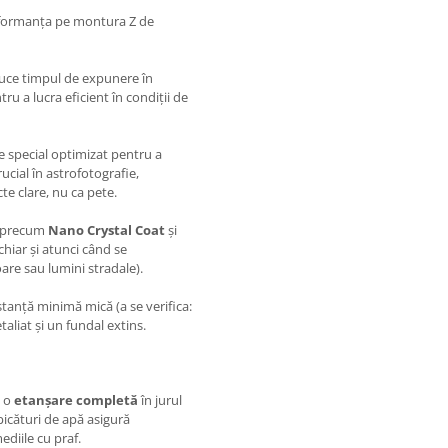
rformanța pe montura Z de
uce timpul de expunere în
ntru a lucra eficient în condiții de
e special optimizat pentru a
cial în astrofotografie,
te clare, nu ca pete.
e precum
Nano Crystal Coat
și
 chiar și atunci când se
are sau lumini stradale).
stanță minimă mică (a se verifica:
taliat și un fundal extins.
i o
etanșare completă
în jurul
 picături de apă asigură
ediile cu praf.