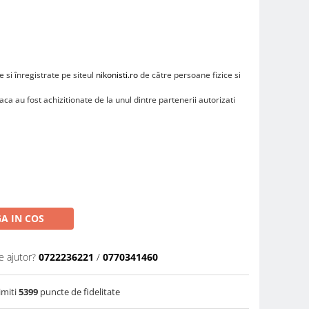
 si înregistrate pe siteul
nikonisti.ro
de către persoane fizice si
ca au fost achizitionate de la unul dintre partenerii autorizati
A IN COS
e ajutor?
0722236221
/
0770341460
imiti
5399
puncte de fidelitate