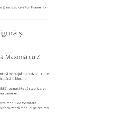
 Z, inclusiv cele Full Frame (FX)
igură și
ță Maximă cu Z
iază marcajul obiectivului cu cel
ic până la blocare.
ilă), asigură-te că stabilizarea
rea camerei.
ște modul de focalizare
 și focalizează manual pe cea mai
.