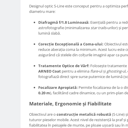
Carduri memorie, Cititoare
Designul optic S-Line este conceput pentru a optimiza pe
Carduri memorie
diametru mare:
Cititoare carduri
Diafragmă f/1.8 Luminoasă:
Esențială pentru a red
Huse protectie card memorie
astrofotografie (minimalizarea
star trails
-urilor) și pe
lumină slabă.
Grip-uri
Telecomenzi
Corecție Excepțională a Coma-ului:
Obiectivul est
reduce aberația coma la minimum. Acest lucru este cru
LCD protectie
asigurând că stelele din colțurile imaginii apar ca punc
Recordere audio digitale
Tratamente Optice de Vârf:
Folosește tratament
Acumulatori si baterii
ARNEO Coat
pentru a elimina
flare
-ul și
ghosting
-ul,
fotografiază direct spre surse puternice de lumină (so
Acumulatori Foto
Acumulatori AA/AAA (R6/R3)) si
Focalizare Apropiată:
Permite focalizarea de la o di
incarcatoare
0.20 m
), facilitând cadre dinamice, cu un prim-plan de
Baterii
Materiale, Ergonomie și Fiabilitate
Incarcatoare acumulatori Foto-
Video
Obiectivul are o
construcție metalică robustă
(S-Line) ș
Huse protectie acumulatori foto
tuturor pieselor mobile. Acest nivel de rezistență la praf și
fiabilitatea în peisajele de munte, pe ploaie ușoară sau în m
Tablete grafice