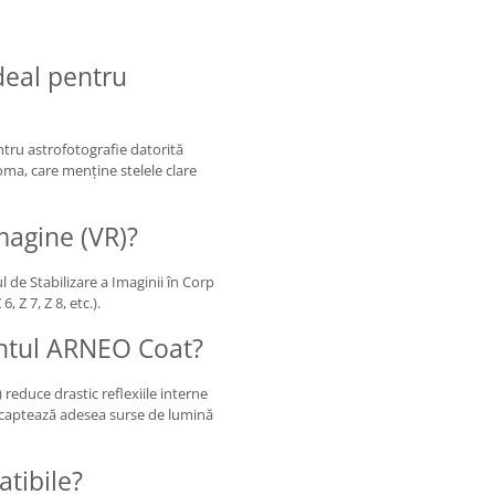
deal pentru
ntru astrofotografie datorită
coma, care menține stelele clare
imagine (VR)?
 de Stabilizare a Imaginii în Corp
 Z 7, Z 8, etc.).
entul ARNEO Coat?
duce drastic reflexiile interne
re captează adesea surse de lumină
tibile?