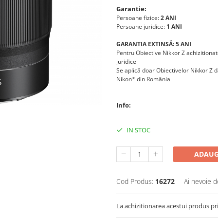
Garantie:
Persoane fizice:
2 ANI
Persoane juridice:
1 ANI
GARANTIA EXTINSĂ: 5 ANI
Pentru Obiective Nikkor Z achizitionate
juridice
Se aplică doar Obiectivelor Nikkor Z da
Nikon* din România
Info:
IN STOC
ADAUG
Cod Produs:
16272
Ai nevoie d
La achizitionarea acestui produs pr