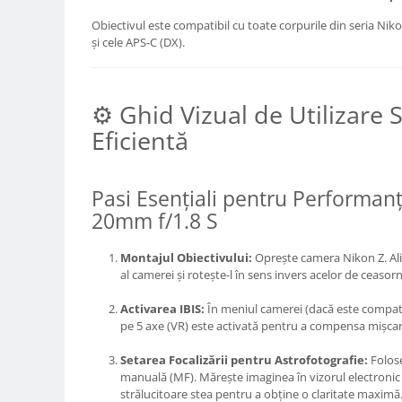
Trepiede si monopiede
Obiectivul este compatibil cu toate corpurile din seria Nikon
Trepiede foto
și cele APS-C (DX).
Trepiede video
Trepied / Monopied Carbon
⚙️ Ghid Vizual de Utilizare S
Trepiede pentru compacte /
Eficientă
webcam-uri
Monopiede foto/video
Cap trepied si monopied
Pasi Esențiali pentru Performan
20mm f/1.8 S
Carucioare trepied (Dolly)
Placute cap trepied
Montajul Obiectivului:
Oprește camera Nikon Z. Alin
al camerei și rotește-l în sens invers acelor de ceasorn
Huse trepied / stativ lumini
Sina Focus pentru Macro
Activarea IBIS:
În meniul camerei (dacă este compatib
pe 5 axe (VR) este activată pentru a compensa mișca
Accesorii trepiede si monopiede
Selfie Stick
Setarea Focalizării pentru Astrofotografie:
Folose
manuală (MF). Mărește imaginea în vizorul electronic
Studio/Lumini si accesorii
strălucitoare stea pentru a obține o claritate maximă