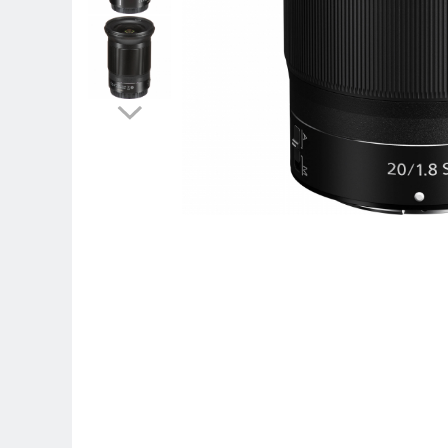
Parasolare
Teleconvertoare
Adaptoare montura / baioneta
Capace obiectiv si camera
Inele Macro
Filtre foto
Filtre Filet
Filtre tip Cokin
Filtre White Balance
Accesorii filtre
Convertoare pe filet foto video
Inele reductii obiective
Curatare si intretinere
Blitz-uri externe
Blitz-uri TTL - Dedicate