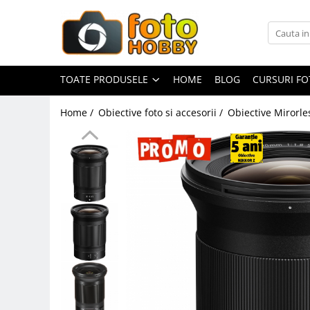
Toate Produsele
Aparate Foto
TOATE PRODUSELE
HOME
BLOG
CURSURI F
Aparate Foto Mirrorless
Home /
Obiective foto si accesorii /
Obiective Mirorle
Aparate Foto DSLR
Aparate Foto Compacte
Aparate foto instant
Aparate foto pe film
Cursuri foto
Obiective foto si accesorii
Obiective Mirorless
Obiective DSLR
Huse si tocuri protectie obiective
Obiective Cinematice