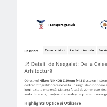
Compatibil Sony
Blitz-uri circulare (Macro)
Adaptoare stativ port umbrela si
blitz TTL
Transport gratuit
Comander TTL
Cabluri TTL
Cabluri si Patine Sincron
Caracteristici
Pachetul include
Servi
Descriere
Alimentare auxiliara blitz
Protectie patina apa, ploaie
🌌 Detalii de Neegalat: De la Calea
Bounce-uri, Softbox-uri
Arhitectură
Ring-Flash Adaptor
Obiectivul
Nikon NIKKOR Z 20mm f/1.8 S
este un instrum
Bracket-uri si suporti
dedicat fotografilor care necesită un unghi de cuprindere e
Huse protectie blitz extern
luminozitate excelentă. Distanța focală de 20mm este idea
vastă din scenă, menținând în același timp o distorsiune 
Huse protectie filtre gel
Highlights Optice și Utilizare
Accesorii Aparate Digitale