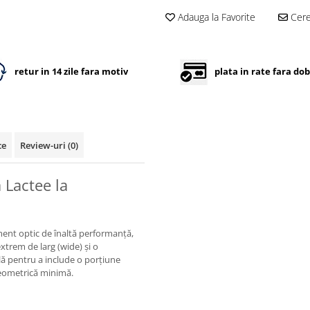
Adauga la Favorite
Cere 
retur in 14 zile fara motiv
plata in rate fara do
ce
Review-uri
(0)
 Lactee la
ent optic de înaltă performanță,
xtrem de larg (wide) și o
lă pentru a include o porțiune
geometrică minimă.