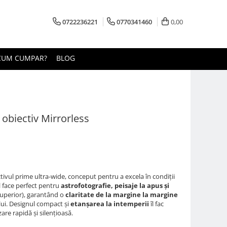
0722236221
0770341460
0,00
CUM CUMPAR?
BLOG
 obiectiv Mirrorless
tivul prime ultra-wide, conceput pentru a excela în condiții
l face perfect pentru
astrofotografie, peisaje la apus și
(Superior), garantând o
claritate de la margine la margine
lui. Designul compact și
etanșarea la intemperii
îl fac
zare rapidă și silențioasă.