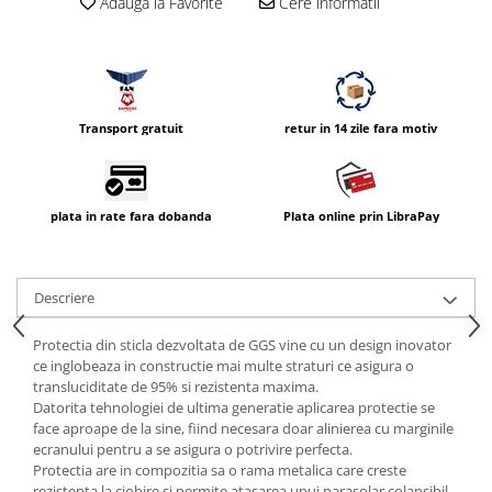
Adauga la Favorite
Cere informatii
Compatibil Sony
Blitz-uri circulare (Macro)
Adaptoare stativ port umbrela si
blitz TTL
Transport gratuit
retur in 14 zile fara motiv
Comander TTL
Cabluri TTL
Cabluri si Patine Sincron
plata in rate fara dobanda
Plata online prin LibraPay
Alimentare auxiliara blitz
Protectie patina apa, ploaie
Descriere
Bounce-uri, Softbox-uri
Ring-Flash Adaptor
Protectia din sticla dezvoltata de GGS vine cu un design inovator
ce inglobeaza in constructie mai multe straturi ce asigura o
Bracket-uri si suporti
transluciditate de 95% si rezistenta maxima.
Huse protectie blitz extern
Datorita tehnologiei de ultima generatie aplicarea protectie se
face aproape de la sine, fiind necesara doar alinierea cu marginile
Huse protectie filtre gel
ecranului pentru a se asigura o potrivire perfecta.
Protectia are in compozitia sa o rama metalica care creste
Accesorii Aparate Digitale
rezistenta la ciobire si permite atasarea unui parasolar colapsibil