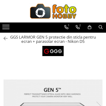
Toate Produsele
Aparate Foto
1
2
Aparate Foto Mirrorless
GGS LARMOR GEN 5 protectie din sticla pentru
Aparate Foto DSLR
ecran + parasolar ecran - Nikon D5
Aparate Foto Compacte
Aparate foto instant
Aparate foto pe film
Cursuri foto
Obiective foto si accesorii
Obiective Mirorless
Obiective DSLR
Huse si tocuri protectie obiective
Obiective Cinematice