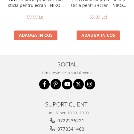
sticla pentru ecran - NIKON
sticla pentru ecran - NIKON
Adaptoare pentru convertoare sau
D5300 / D5500 / D5600
D7100 / D7200
filtre
59,99 Lei
59,99 Lei
Alimentatoare 220V
Cabluri
ADAUGA IN COS
ADAUGA IN COS
Carcase de tip Cage, pentru
integrare in sisteme video
complexe
Curatare Senzor
SOCIAL
Huse de ploaie
Urmareste-ne in social media
Microfoane / Reportofoane
Nivela patina
Ocular
SUPORT CLIENTI
Transmitator de fisiere fara fir
Vizor
Luni - Vineri 10.30 - 19.00
0722236221
Accesorii diverse
0770341460
Genti, Rucsacuri, Troller foto