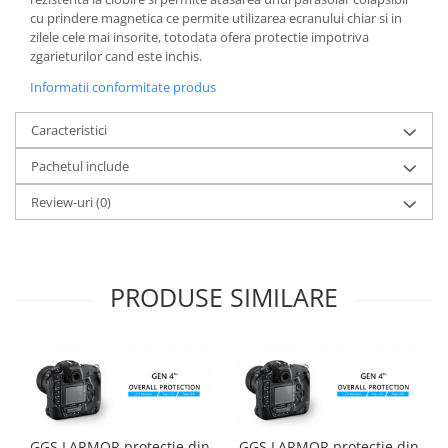
Carduri memorie, Cititoare
cu prindere magnetica ce permite utilizarea ecranului chiar si in
zilele cele mai insorite, totodata ofera protectie impotriva
Carduri memorie
zgarieturilor cand este inchis.
Cititoare carduri
Informatii conformitate produs
Huse protectie card memorie
Grip-uri
Caracteristici
Telecomenzi
Pachetul include
LCD protectie
Review-uri
(0)
Recordere audio digitale
Acumulatori si baterii
Acumulatori Foto
PRODUSE SIMILARE
Acumulatori AA/AAA (R6/R3)) si
incarcatoare
Baterii
Incarcatoare acumulatori Foto-
Video
Huse protectie acumulatori foto
Tablete grafice
GGS LARMOR protectie din
GGS LARMOR protectie din