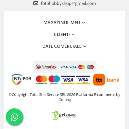
fotohobbyshop@gmail.com
Genti foto
Genti Holster TopLoader
MAGAZINUL MEU
Genti, Troller Video
Rucsacuri Foto
CLIENTI
Only One Shoulder - SlingShot
DATE COMERCIALE
Tocuri si huse protectie aparate
Hamuri si Centuri foto
Curele Aparat - Umar
Genti Laptop si iPad
Hand Strap / Grip
Troller
©Copyright Total Star Service SRL 2026
Platforma E-commerce by
Gomag
Accesorii genti si trollere
Solid-State Drive (SSD)
Video / Camere si accesorii
Camere video profesionale