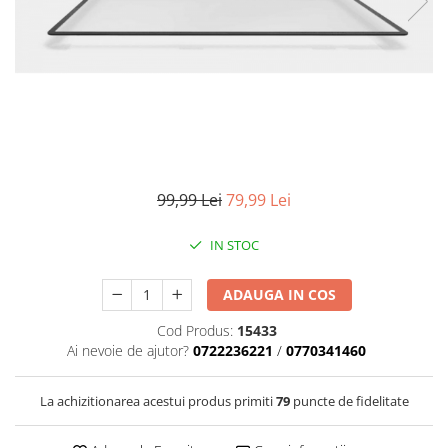
Parasolare
Teleconvertoare
Adaptoare montura / baioneta
Capace obiectiv si camera
Inele Macro
Filtre foto
99,99 Lei
79,99 Lei
Filtre Filet
Filtre tip Cokin
IN STOC
Filtre White Balance
Accesorii filtre
ADAUGA IN COS
Convertoare pe filet foto video
Cod Produs:
15433
Inele reductii obiective
Ai nevoie de ajutor?
0722236221
/
0770341460
Curatare si intretinere
La achizitionarea acestui produs primiti
79
puncte de fidelitate
Blitz-uri externe
Blitz-uri TTL - Dedicate