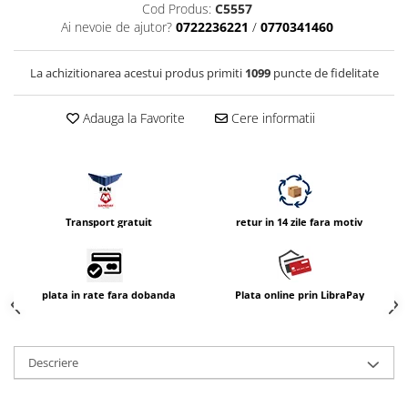
Cod Produs:
C5557
Vizor
Ai nevoie de ajutor?
0722236221
/
0770341460
Accesorii diverse
La achizitionarea acestui produs primiti
1099
puncte de fidelitate
Adauga la Favorite
Cere informatii
Transport gratuit
retur in 14 zile fara motiv
plata in rate fara dobanda
Plata online prin LibraPay
Descriere