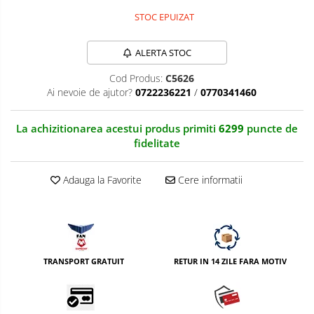
Nivela patina
STOC EPUIZAT
Ocular
ALERTA STOC
Transmitator de fisiere fara fir
Cod Produs:
C5626
Ai nevoie de ajutor?
0722236221
/
0770341460
Vizor
Accesorii diverse
La achizitionarea acestui produs primiti
6299
puncte de
fidelitate
Adauga la Favorite
Cere informatii
TRANSPORT GRATUIT
RETUR IN 14 ZILE FARA MOTIV