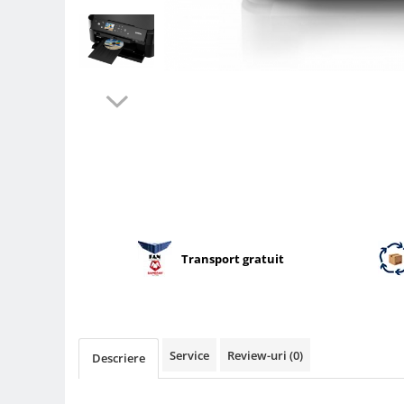
Parasolare
Teleconvertoare
Adaptoare montura / baioneta
Capace obiectiv si camera
Inele Macro
Filtre foto
Filtre Filet
Filtre tip Cokin
Filtre White Balance
Accesorii filtre
Transport gratuit
Convertoare pe filet foto video
Inele reductii obiective
Curatare si intretinere
Service
Review-uri
(0)
Descriere
Blitz-uri externe
Blitz-uri TTL - Dedicate