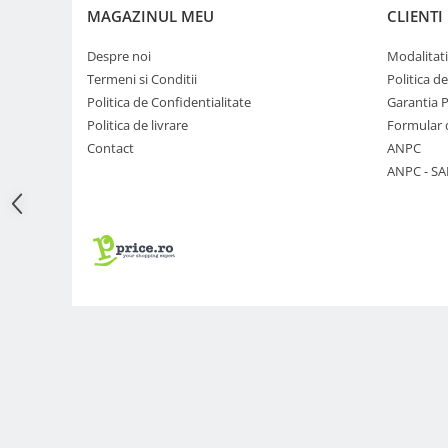
MAGAZINUL MEU
CLIENTI
Adaptoare pentru convertoare sau
filtre
Despre noi
Modalitati
Alimentatoare 220V
Termeni si Conditii
Politica d
Politica de Confidentialitate
Garantia 
Cabluri
Politica de livrare
Formular 
Carcase de tip Cage, pentru
Contact
ANPC
integrare in sisteme video
ANPC - SA
complexe
Curatare Senzor
Huse de ploaie
Microfoane / Reportofoane
Nivela patina
Ocular
Transmitator de fisiere fara fir
Vizor
Accesorii diverse
Genti, Rucsacuri, Troller foto