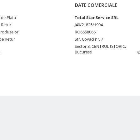
DATE COMERCIALE
 de Plata
Total Star Service SRL
e Retur
J40/21825/1994
Produselor
RO6558066
de Retur
Str. Covaci nr. 7
Sector 3. CENTRUL ISTORIC,
Bucuresti
©
L