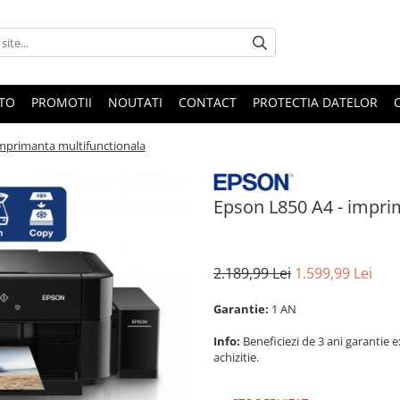
OTO
PROMOTII
NOUTATI
CONTACT
PROTECTIA DATELOR
imprimanta multifunctionala
Epson L850 A4 - impri
2.189,99 Lei
1.599,99 Lei
Garantie:
1 AN
Info:
Beneficiezi de 3 ani garantie 
achizitie.