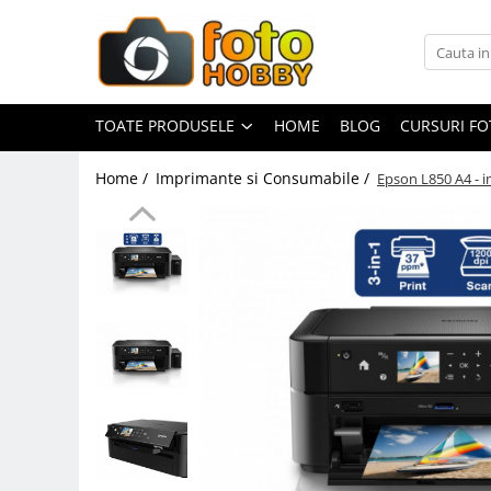
Toate Produsele
Aparate Foto
TOATE PRODUSELE
HOME
BLOG
CURSURI F
Aparate Foto Mirrorless
Home /
Imprimante si Consumabile /
Epson L850 A4 - 
Aparate Foto DSLR
Aparate Foto Compacte
Aparate foto instant
Aparate foto pe film
Cursuri foto
Obiective foto si accesorii
Obiective Mirorless
Obiective DSLR
Huse si tocuri protectie obiective
Obiective Cinematice