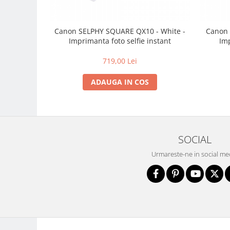
Carduri memorie, Cititoare
Carduri memorie
Canon SELPHY SQUARE QX10 - White -
Canon 
Cititoare carduri
Imprimanta foto selfie instant
Imp
Huse protectie card memorie
Grip-uri
719,00 Lei
Telecomenzi
ADAUGA IN COS
LCD protectie
Recordere audio digitale
Acumulatori si baterii
SOCIAL
Acumulatori Foto
Acumulatori AA/AAA (R6/R3)) si
Urmareste-ne in social me
incarcatoare
Baterii
Incarcatoare acumulatori Foto-
Video
Huse protectie acumulatori foto
Tablete grafice