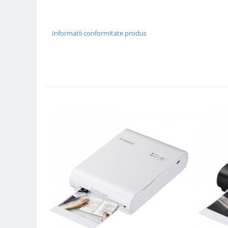
Compatibil Sony
Blitz-uri circulare (Macro)
Informatii conformitate produs
Adaptoare stativ port umbrela si
blitz TTL
Comander TTL
Cabluri TTL
Cabluri si Patine Sincron
Alimentare auxiliara blitz
Protectie patina apa, ploaie
Bounce-uri, Softbox-uri
Ring-Flash Adaptor
Bracket-uri si suporti
Huse protectie blitz extern
Huse protectie filtre gel
Accesorii Aparate Digitale