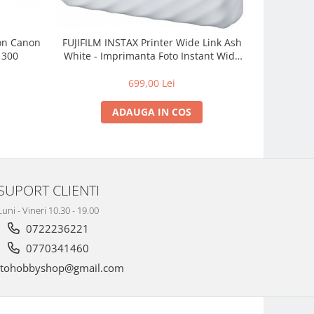
bon Canon
FUJIFILM INSTAX Printer Wide Link Ash
FUJI
1300
White - Imprimanta Foto Instant Wide
Smartphone
Link Ash White - Alb Cenusiu
INST
699,00 Lei
ADAUGA IN COS
SUPORT CLIENTI
Luni - Vineri 10.30 - 19.00
0722236221
0770341460
tohobbyshop@gmail.com