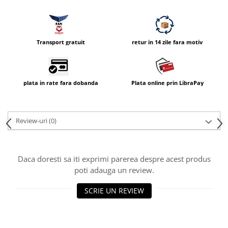
Vizor
Accesorii diverse
Transport gratuit
retur in 14 zile fara motiv
plata in rate fara dobanda
Plata online prin LibraPay
Review-uri
(0)
Daca doresti sa iti exprimi parerea despre acest produs
poti adauga un review.
SCRIE UN REVIEW