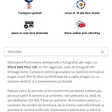
Vizor
Accesorii diverse
Transport gratuit
retur in 14 zile fara motiv
plata in rate fara dobanda
Plata online prin LibraPay
Descriere
Descoperă frumusețea atemporală a fotografiei alb-negru cu
Ilford HP5 Plus 120
, un film legendar, iubit de fotografi din
întreaga lume. Cunoscut pentru granulația sa clasică și contrastul
bogat, acest film îți oferă posibilitatea de a capta imagini cu un
caracter distinct și o expresivitate profundă.
Fiecare cadru îți permite să te concentrezi pe esența subiectului,
pe jocul subtil al luminii și al umbrelor. Versatilitatea sa, dată de
sensibilitatea ISO 400, îl face un partener de încredere pentru o
varietate de condiții de iluminare, de la lumina naturală blândă, la
portrete în lumină artificială. Explorează creativitatea și oferă-le