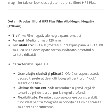
imaginilor tale un look clasic și atemporal cu Ilford HP5 Plus.
Detalii Produs: Ilford HP5 Plus Film Alb-Negru Negativ
(120mm)
Tip film:
Film negativ alb-negru (pancromatic)
Format:
Mediu format (120mm)
Sensibilitate:
ISO 400 (Poate fi supraexpus până la ISO 1600
sau 3200 cu o developare corespunzătoare, păstrând o
calitate ridicată)
Caracteristici speciale:
Granulație clasică și plăcută:
Oferă un aspect estetic
deosebit, preferat de mulți fotografi pentru un "look"
autentic de film.
Lățime de ton extinsă:
Reproduce o gamă largă de
tonuri de gri, de la albul pur la negrul profund.
Flexibilitate:
Permite o supraexpunere considerabilă,
fiind ideal pentru fotografia în condiții de lumină scăzută
sau pentru documentar.