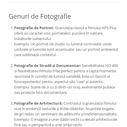
Genuri de Fotografie
Fotografie de Portret:
Granulația clasică a filmului HP5 Plus
oferă un caracter unic portretelor, punând în valoare
trăsăturile subiectului.
Exemplu: Un portret de studio cu lumină controlată, unde
umbrele și luminile sunt accentuate, sau un portret ambiental
care subliniază contextul.
Fotografie de Stradă și Documentar:
Sensibilitatea ISO 400
și flexibilitatea filmului îl fac perfect pentru a capta momente
spontane în condiții de lumină variabilă. Este un favorit al
fotoreporterilor pentru aspectul său "raw" și autentic.
Exemplu: Scene de zi cu zi dintr-un oraș, evenimente publice
sau proiecte foto documentare.
Fotografie de Arhitectură:
Contrastul și granulația filmului
scot în evidență texturile și liniile clădirilor. Nuanțele bogate
de gri redau un sentiment de adâncime și tridimensionalitate.
Exemplu: O imagine a unei clădiri vechi cu detalii arhitecturale
fine sau o perspectivă a unei străzi vechi.