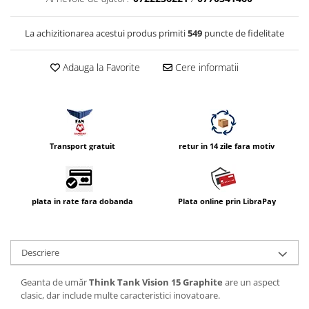
Compatibil Sony
Blitz-uri circulare (Macro)
La achizitionarea acestui produs primiti
549
puncte de fidelitate
Adaptoare stativ port umbrela si
blitz TTL
Adauga la Favorite
Cere informatii
Comander TTL
Cabluri TTL
Cabluri si Patine Sincron
Transport gratuit
retur in 14 zile fara motiv
Alimentare auxiliara blitz
Protectie patina apa, ploaie
Bounce-uri, Softbox-uri
plata in rate fara dobanda
Plata online prin LibraPay
Ring-Flash Adaptor
Bracket-uri si suporti
Descriere
Huse protectie blitz extern
Huse protectie filtre gel
Geanta de umăr
Think Tank Vision 15 Graphite
are un aspect
clasic, dar include multe caracteristici inovatoare.
Accesorii Aparate Digitale