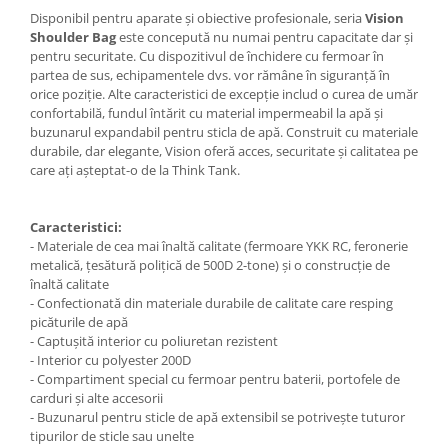
Carduri memorie, Cititoare
Disponibil pentru aparate și obiective profesionale, seria
Vision
Shoulder Bag
este concepută nu numai pentru capacitate dar și
Carduri memorie
pentru securitate. Cu dispozitivul de închidere cu fermoar în
Cititoare carduri
partea de sus, echipamentele dvs. vor rămâne în siguranță în
Huse protectie card memorie
orice poziție. Alte caracteristici de excepție includ o curea de umăr
confortabilă, fundul întărit cu material impermeabil la apă și
Grip-uri
buzunarul expandabil pentru sticla de apă. Construit cu materiale
Telecomenzi
durabile, dar elegante, Vision oferă acces, securitate și calitatea pe
care ați așteptat-o de la Think Tank.
LCD protectie
Recordere audio digitale
Caracteristici:
Acumulatori si baterii
- Materiale de cea mai înaltă calitate (fermoare YKK RC, feronerie
metalică, țesătură polițică de 500D 2-tone) și o construcție de
Acumulatori Foto
înaltă calitate
Acumulatori AA/AAA (R6/R3)) si
- Confectionată din materiale durabile de calitate care resping
incarcatoare
picăturile de apă
- Captușită interior cu poliuretan rezistent
Baterii
- Interior cu polyester 200D
Incarcatoare acumulatori Foto-
- Compartiment special cu fermoar pentru baterii, portofele de
Video
carduri și alte accesorii
- Buzunarul pentru sticle de apă extensibil se potrivește tuturor
Huse protectie acumulatori foto
tipurilor de sticle sau unelte
Tablete grafice