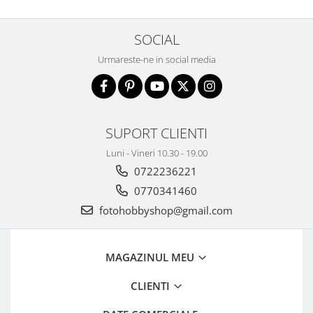
Blitz-uri studio
Blitz-uri mobile, cu acumulatori
SOCIAL
Softbox-uri
Urmareste-ne in social media
Accesorii Blitz-uri studio
Lampi lumina continua
Stative/boom-uri pentru lumini
SUPORT CLIENTI
Cleme blitz fasung lumina, spigoti
Luni - Vineri 10.30 - 19.00
Fundaluri
0722236221
Suporti pentru fundaluri
0770341460
Blende
fotohobbyshop@gmail.com
Umbrele
Corturi si mese pt. fotografia de
MAGAZINUL MEU
produs
Declansatoare Radio si Infrarosu
CLIENTI
Huse si genti pentru studio