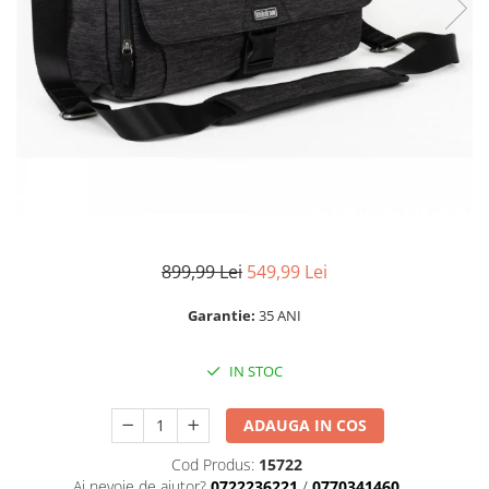
Parasolare
Teleconvertoare
Adaptoare montura / baioneta
Capace obiectiv si camera
Inele Macro
Filtre foto
Filtre Filet
Filtre tip Cokin
899,99 Lei
549,99 Lei
Filtre White Balance
Accesorii filtre
Garantie:
35 ANI
Convertoare pe filet foto video
IN STOC
Inele reductii obiective
Curatare si intretinere
ADAUGA IN COS
Blitz-uri externe
Cod Produs:
15722
Blitz-uri TTL - Dedicate
Ai nevoie de ajutor?
0722236221
/
0770341460