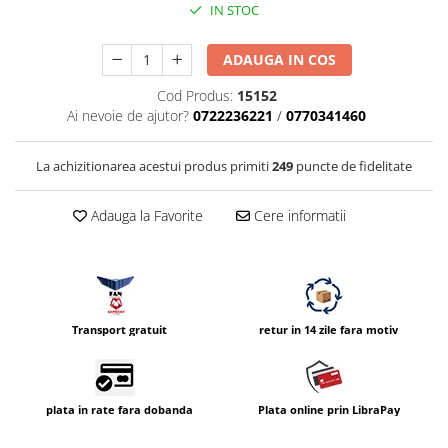
IN STOC
Compatibil Sony
Blitz-uri circulare (Macro)
ADAUGA IN COS
Adaptoare stativ port umbrela si
blitz TTL
Cod Produs:
15152
Ai nevoie de ajutor?
0722236221
/
0770341460
Comander TTL
Cabluri TTL
La achizitionarea acestui produs primiti
249
puncte de fidelitate
Cabluri si Patine Sincron
Alimentare auxiliara blitz
Adauga la Favorite
Cere informatii
Protectie patina apa, ploaie
Bounce-uri, Softbox-uri
Ring-Flash Adaptor
Transport gratuit
retur in 14 zile fara motiv
Bracket-uri si suporti
Huse protectie blitz extern
Huse protectie filtre gel
plata in rate fara dobanda
Plata online prin LibraPay
Accesorii Aparate Digitale