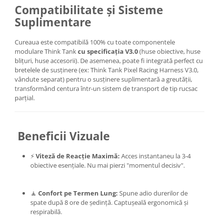
Compatibilitate și Sisteme
Camere Video Cinematice
Suplimentare
Camere video de actiune
Accesorii camere video de actiune
Cureaua este compatibilă 100% cu toate componentele
modulare Think Tank
cu specificația V3.0
(huse obiective, huse
Accesorii drone
blițuri, huse accesorii). De asemenea, poate fi integrată perfect cu
Acumulatori camere video
bretelele de susținere (ex: Think Tank Pixel Racing Harness V3.0,
vândute separat) pentru o susținere suplimentară a greutății,
Lampi video
transformând centura într-un sistem de transport de tip rucsac
parțial.
Stabilizatoare (Gimbal) / Steady
Cam
Huse Protectie / Ploaie camere
Beneficii Vizuale
video
Accesorii diverse pt camere video
⚡️
Viteză de Reacție Maximă:
Acces instantaneu la 3-4
Camere Video Cinematice
obiective esențiale. Nu mai pierzi "momentul decisiv".
Drone
🧘
Confort pe Termen Lung:
Spune adio durerilor de
Slider
spate după 8 ore de ședință. Captușeală ergonomică și
Camere Video Compacte
respirabilă.