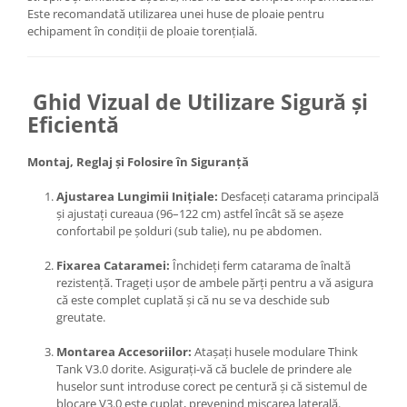
Este recomandată utilizarea unei huse de ploaie pentru
Aparate Foto Compacte (SH)
echipament în condiții de ploaie torențială.
Obiective foto SECOND HAND
Obiective foto Mirrorless (SH)
Obiective foto DSLR (SH)
Ghid Vizual de Utilizare Sigură și
Obiective foto SLR (pe film) (SH)
Eficientă
Accesorii pentru obiective ,
SECOND HAND
Montaj, Reglaj și Folosire în Siguranță
Blitz-uri externe + accesorii ,
Ajustarea Lungimii Inițiale:
Desfaceți catarama principală
SECOND HAND
și ajustați cureaua (96–122 cm) astfel încât să se așeze
Blitz-uri studio , SECOND HAND
confortabil pe șolduri (sub talie), nu pe abdomen.
Imprimante SECOND HAND
Fixarea Cataramei:
Închideți ferm catarama de înaltă
rezistență. Trageți ușor de ambele părți pentru a vă asigura
Video - Convertoare pe filet
că este complet cuplată și că nu se va deschide sub
Acumulatori si incarcatoare S.H.
greutate.
Adaptoare pentru compacte
Montarea Accesoriilor:
Atașați husele modulare Think
Tank V3.0 dorite. Asigurați-vă că buclele de prindere ale
Diverse S.H.
huselor sunt introduse corect pe centură și că sistemul de
Genti, huse, curele
blocare V3.0 este cuplat, prevenind mișcarea laterală.