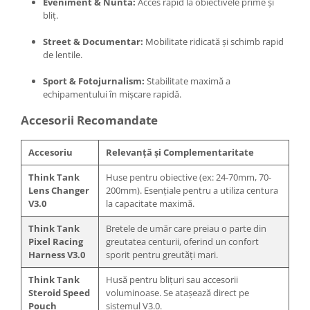
Eveniment & Nuntă:
Acces rapid la obiectivele prime și
Blitz-uri studio
bliț.
Blitz-uri mobile, cu acumulatori
Street & Documentar:
Mobilitate ridicată și schimb rapid
Softbox-uri
de lentile.
Accesorii Blitz-uri studio
Sport & Fotojurnalism:
Stabilitate maximă a
Lampi lumina continua
echipamentului în mișcare rapidă.
Stative/boom-uri pentru lumini
Accesorii Recomandate
Cleme blitz fasung lumina, spigoti
Accesoriu
Relevanță și Complementaritate
Fundaluri
Think Tank
Huse pentru obiective (ex: 24-70mm, 70-
Suporti pentru fundaluri
Lens Changer
200mm). Esențiale pentru a utiliza centura
Blende
V3.0
la capacitate maximă.
Umbrele
Think Tank
Bretele de umăr care preiau o parte din
Pixel Racing
greutatea centurii, oferind un confort
Corturi si mese pt. fotografia de
Harness V3.0
sporit pentru greutăți mari.
produs
Declansatoare Radio si Infrarosu
Think Tank
Husă pentru blițuri sau accesorii
Steroid Speed
voluminoase. Se atașează direct pe
Huse si genti pentru studio
Pouch
sistemul V3.0.