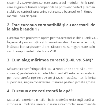
Sistemul V3.0 (Version 3.0) este standardul modular Think Tank
Aparate foto de colectie , cu vizare
care asigură că husele compatibile se potrivesc perfect și rămân
laterala
stabile pe centură, prevenind rotirea sau balansul lor în timpul
Aparate foto de colectie TLR -
mersului sau alergării.
Biobiective
2. Este cureaua compatibilă și cu accesorii de
Aparate foto de colectie , Stereo
la alte branduri?
Aparate foto de colectie -
Cureaua este proiectată optim pentru accesoriile Think Tank V3.0.
Miniaturi
În general, poate susține și huse universale cu bucle de centură,
însă stabilitatea și sistemul anti-răsucire nu sunt garantate ca în
Accesorii pt. aparate foto de
cazul componentelor dedicate V3.0.
colectie
Aparate de colectie de tip Box-
3. Cum aleg mărimea corectă (L-XL vs. S-M)?
Camera
Măsurați circumferința taliei (sau a zonei unde doriți să purtați
Reviste, carti si software
cureaua) peste îmbrăcăminte. Mărimea L-XL este recomandată
Second Hand
pentru circumferințe între 96 cm și 122 cm. Dacă sunteți la limita
superioară, luați în considerare utilizarea peste o jachetă groasă.
Aparate foto SECOND HAND
4. Cureaua este rezistentă la apă?
Aparate foto Mirrorless (SH)
Aparate foto DSLR (SH)
Materialul exterior din nailon balistic oferă o rezistență bună la
Aparate foto SLR (pe film) (SH)
stropire și umiditate ușoară, însă nu este complet impermeabilă.