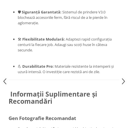
Trepiede si monopiede
Trepiede foto
🛡️
Siguranță Garantată:
Sistemul de prindere V3.0
blochează accesoriile ferm, fără riscul de a le pierde în
Trepiede video
aglomerație.
Trepied / Monopied Carbon
Trepiede pentru compacte /
🛠️
Flexibilitate Modulară:
Adaptezi rapid configurația
webcam-uri
centurii la fiecare job. Adaugi sau scoți huse în câteva
secunde.
Monopiede foto/video
Cap trepied si monopied
💪
Durabilitate Pro:
Materiale rezistente la intemperii și
Carucioare trepied (Dolly)
uzură intensă. O investiție care rezistă ani de zile.
Placute cap trepied
Huse trepied / stativ lumini
Informații Suplimentare și
Sina Focus pentru Macro
Recomandări
Accesorii trepiede si monopiede
Selfie Stick
Gen Fotografie Recomandat
Studio/Lumini si accesorii