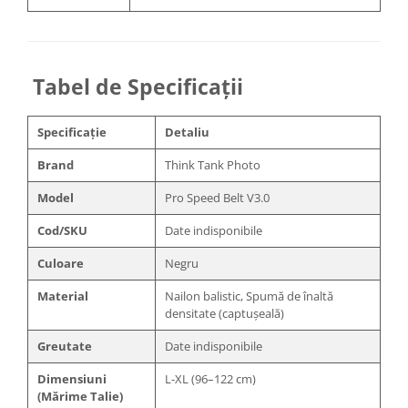
Becuri si lampa blitz studio
Suruburi si piulite, adaptoare de
trecere
Tabel de Specificații
Calibrare expunere
Imprimante si Consumabile
Specificație
Detaliu
Cartuse si cerneluri
Brand
Think Tank Photo
Imprimante
Scannere Documente
Model
Pro Speed Belt V3.0
Hartie foto
Cod/SKU
Date indisponibile
Filme foto si scanere film
Culoare
Negru
Materiale foto alb-negru
Material
Nailon balistic, Spumă de înaltă
Aparate foto unica folosinta
densitate (captușeală)
Filme instant FUJI INSTAX
Greutate
Date indisponibile
Chimicale developare film alb-
Dimensiuni
L-XL (96–122 cm)
negru
(Mărime Talie)