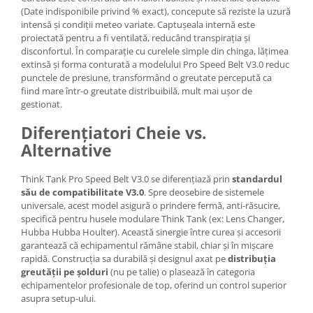
(Date indisponibile privind % exact), concepute să reziste la uzură
Genti foto
intensă și condiții meteo variate. Captușeala internă este
Genti Holster TopLoader
proiectată pentru a fi ventilată, reducând transpirația și
disconfortul. În comparație cu curelele simple din chinga, lățimea
Genti, Troller Video
extinsă și forma conturată a modelului Pro Speed Belt V3.0 reduc
Rucsacuri Foto
punctele de presiune, transformând o greutate percepută ca
fiind mare într-o greutate distribuibilă, mult mai ușor de
Only One Shoulder - SlingShot
gestionat.
Tocuri si huse protectie aparate
Diferențiatori Cheie vs.
Hamuri si Centuri foto
Alternative
Curele Aparat - Umar
Think Tank Pro Speed Belt V3.0 se diferențiază prin
standardul
Genti Laptop si iPad
său de compatibilitate V3.0
. Spre deosebire de sistemele
universale, acest model asigură o prindere fermă, anti-răsucire,
Hand Strap / Grip
specifică pentru husele modulare Think Tank (ex: Lens Changer,
Troller
Hubba Hubba Houlter). Această sinergie între curea și accesorii
garantează că echipamentul rămâne stabil, chiar și în mișcare
Accesorii genti si trollere
rapidă. Construcția sa durabilă și designul axat pe
distribuția
Solid-State Drive (SSD)
greutății pe șolduri
(nu pe talie) o plasează în categoria
echipamentelor profesionale de top, oferind un control superior
Video / Camere si accesorii
asupra setup-ului.
Camere video profesionale