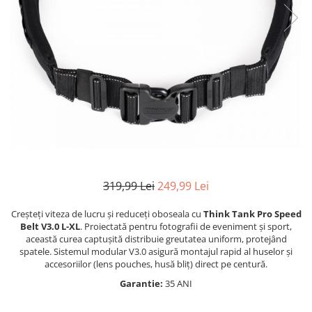
Parasolare
Teleconvertoare
Adaptoare montura / baioneta
Capace obiectiv si camera
Inele Macro
Filtre foto
Filtre Filet
Filtre tip Cokin
Filtre White Balance
319,99 Lei
249,99 Lei
Accesorii filtre
Creșteți viteza de lucru și reduceți oboseala cu
Think Tank Pro Speed
Convertoare pe filet foto video
Belt V3.0 L-XL
. Proiectată pentru fotografii de eveniment și sport,
Inele reductii obiective
această curea captușită distribuie greutatea uniform, protejând
spatele. Sistemul modular V3.0 asigură montajul rapid al huselor și
Curatare si intretinere
accesoriilor (lens pouches, husă bliț) direct pe centură.
Blitz-uri externe
Garantie:
35 ANI
Blitz-uri TTL - Dedicate