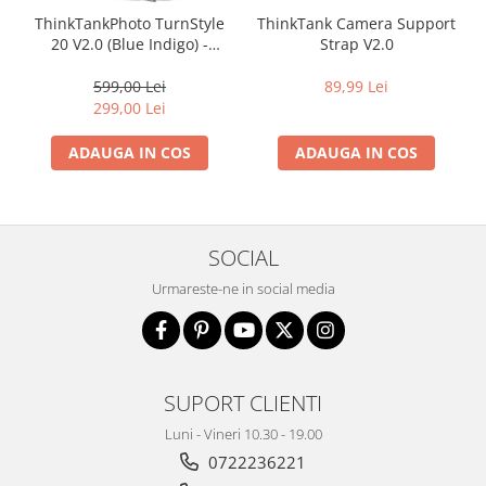
ThinkTankPhoto TurnStyle
ThinkTank Camera Support
20 V2.0 (Blue Indigo) -
Strap V2.0
rucsac foto cu o singura
bretea
599,00 Lei
89,99 Lei
299,00 Lei
ADAUGA IN COS
ADAUGA IN COS
SOCIAL
Urmareste-ne in social media
SUPORT CLIENTI
Luni - Vineri 10.30 - 19.00
0722236221