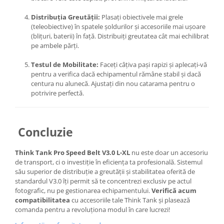
Distribuția Greutății:
Plasați obiectivele mai grele
(teleobiective) în spatele șoldurilor și accesoriile mai ușoare
(blițuri, baterii) în față. Distribuiți greutatea cât mai echilibrat
pe ambele părți.
Testul de Mobilitate:
Faceți câțiva pași rapizi și aplecați-vă
pentru a verifica dacă echipamentul rămâne stabil și dacă
centura nu alunecă. Ajustați din nou catarama pentru o
potrivire perfectă.
Concluzie
Think Tank Pro Speed Belt V3.0 L-XL
nu este doar un accesoriu
de transport, ci o investiție în eficiența ta profesională. Sistemul
său superior de distribuție a greutății și stabilitatea oferită de
standardul V3.0 îți permit să te concentrezi exclusiv pe actul
fotografic, nu pe gestionarea echipamentului.
Verifică acum
compatibilitatea
cu accesoriile tale Think Tank și plasează
comanda pentru a revoluționa modul în care lucrezi!