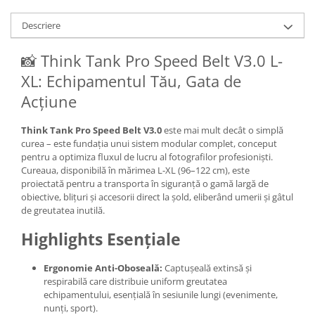
Carduri memorie, Cititoare
Descriere
Carduri memorie
Cititoare carduri
📸 Think Tank Pro Speed Belt V3.0 L-
Huse protectie card memorie
XL: Echipamentul Tău, Gata de
Grip-uri
Acțiune
Telecomenzi
LCD protectie
Think Tank Pro Speed Belt V3.0
este mai mult decât o simplă
curea – este fundația unui sistem modular complet, conceput
Recordere audio digitale
pentru a optimiza fluxul de lucru al fotografilor profesioniști.
Cureaua, disponibilă în mărimea L-XL (96–122 cm), este
Acumulatori si baterii
proiectată pentru a transporta în siguranță o gamă largă de
Acumulatori Foto
obiective, blițuri și accesorii direct la șold, eliberând umerii și gâtul
de greutatea inutilă.
Acumulatori AA/AAA (R6/R3)) si
incarcatoare
Highlights Esențiale
Baterii
Incarcatoare acumulatori Foto-
Ergonomie Anti-Oboseală:
Captușeală extinsă și
Video
respirabilă care distribuie uniform greutatea
Huse protectie acumulatori foto
echipamentului, esențială în sesiunile lungi (evenimente,
nunți, sport).
Tablete grafice