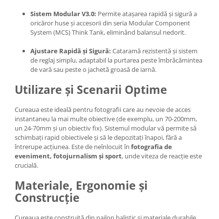
Adaptoare pentru convertoare sau
Sistem Modular V3.0:
Permite atașarea rapidă și sigură a
filtre
oricăror huse și accesorii din seria Modular Component
System (MCS) Think Tank, eliminând balansul nedorit.
Alimentatoare 220V
Ajustare Rapidă și Sigură:
Cataramă rezistentă și sistem
Cabluri
de reglaj simplu, adaptabil la purtarea peste îmbrăcămintea
Carcase de tip Cage, pentru
de vară sau peste o jachetă groasă de iarnă.
integrare in sisteme video
Utilizare și Scenarii Optime
complexe
Curatare Senzor
Huse de ploaie
Cureaua este ideală pentru fotografii care au nevoie de acces
instantaneu la mai multe obiective (de exemplu, un 70-200mm,
Microfoane / Reportofoane
un 24-70mm și un obiectiv fix). Sistemul modular vă permite să
schimbați rapid obiectivele și să le depozitați înapoi, fără a
Nivela patina
întrerupe acțiunea. Este de neînlocuit în
fotografia de
Ocular
eveniment, fotojurnalism și sport
, unde viteza de reacție este
crucială.
Transmitator de fisiere fara fir
Materiale, Ergonomie și
Vizor
Construcție
Accesorii diverse
Genti, Rucsacuri, Troller foto
Cureaua este construită din nailon balistic și materiale durabile