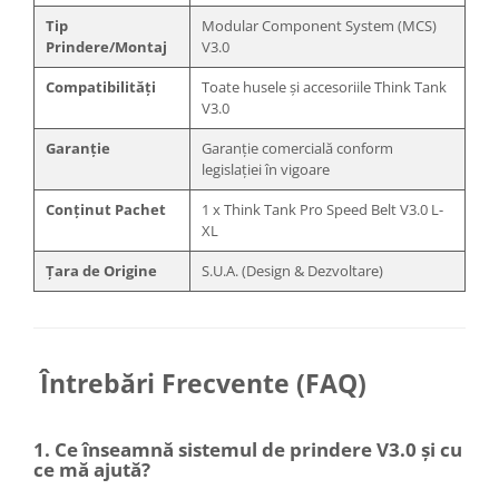
diapozitive 35mm color
Tip
Modular Component System (MCS)
diapozitive late 120mm color
Prindere/Montaj
V3.0
negative 35mm alb-negru
Compatibilități
Toate husele și accesoriile Think Tank
negative 35mm color
V3.0
negative late 120mm alb-negru
Garanție
Garanție comercială conform
legislației în vigoare
negative late 120mm color
Scanere Film
Conținut Pachet
1 x Think Tank Pro Speed Belt V3.0 L-
XL
Binocluri, Lupe si Telescoape
Țara de Origine
S.U.A. (Design & Dezvoltare)
Binocluri
Lunete
Accesorii pentru Lunete si
Telescoape
Întrebări Frecvente (FAQ)
Aparate de colectie
Aparate foto de colectie reflex,
1. Ce înseamnă sistemul de prindere V3.0 și cu
format 24x36mm
ce mă ajută?
Aparate foto de colectie, cu burduf