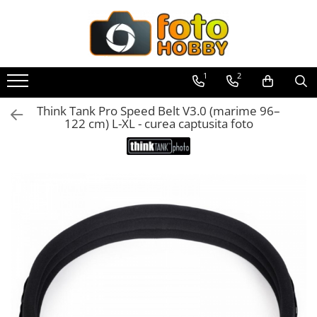
Toate Produsele
Aparate Foto
1
2
Aparate Foto Mirrorless
Think Tank Pro Speed Belt V3.0 (marime 96–
Aparate Foto DSLR
122 cm) L-XL - curea captusita foto
Aparate Foto Compacte
Aparate foto instant
Aparate foto pe film
Cursuri foto
Obiective foto si accesorii
Obiective Mirorless
Obiective DSLR
Huse si tocuri protectie obiective
Obiective Cinematice