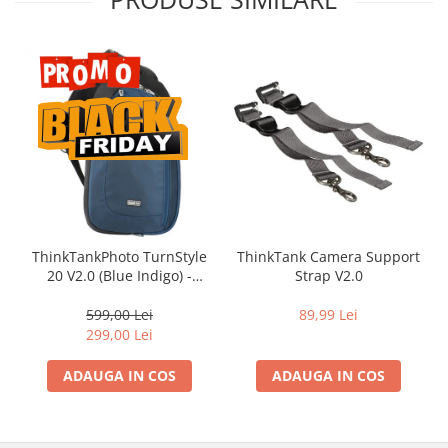
ThinkTankPhoto TurnStyle
ThinkTank Camera Support
20 V2.0 (Blue Indigo) -
Strap V2.0
rucsac foto cu o singura
bretea
599,00 Lei
89,99 Lei
299,00 Lei
ADAUGA IN COS
ADAUGA IN COS