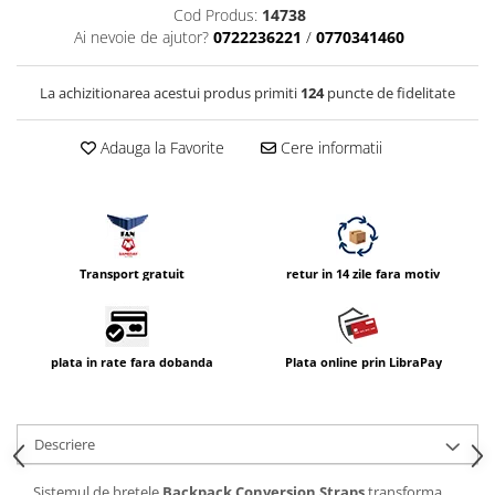
Cod Produs:
14738
Vizor
Ai nevoie de ajutor?
0722236221
/
0770341460
Accesorii diverse
La achizitionarea acestui produs primiti
124
puncte de fidelitate
Adauga la Favorite
Cere informatii
Transport gratuit
retur in 14 zile fara motiv
plata in rate fara dobanda
Plata online prin LibraPay
Descriere
Sistemul de bretele
Backpack Conversion Straps
transforma