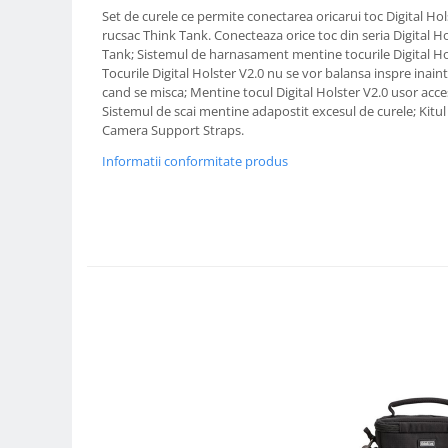
Compatibil Sony
Set de curele ce permite conectarea oricarui toc Digital Hol
rucsac Think Tank. Conecteaza orice toc din seria Digital Ho
Blitz-uri circulare (Macro)
Tank; Sistemul de harnasament mentine tocurile Digital Hols
Adaptoare stativ port umbrela si
Tocurile Digital Holster V2.0 nu se vor balansa inspre inain
blitz TTL
cand se misca; Mentine tocul Digital Holster V2.0 usor acces
Sistemul de scai mentine adapostit excesul de curele; Kitul
Comander TTL
Camera Support Straps.
Cabluri TTL
Informatii conformitate produs
Cabluri si Patine Sincron
Alimentare auxiliara blitz
Protectie patina apa, ploaie
Bounce-uri, Softbox-uri
Ring-Flash Adaptor
Bracket-uri si suporti
Huse protectie blitz extern
Huse protectie filtre gel
Accesorii Aparate Digitale