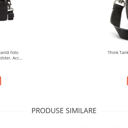
Think Tan
lster, Acces
la Apă
i
PRODUSE SIMILARE