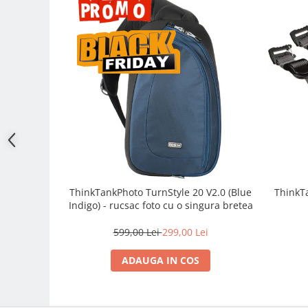
Adaptoare pentru convertoare sau
filtre
Alimentatoare 220V
Cabluri
Carcase de tip Cage, pentru
integrare in sisteme video
complexe
Curatare Senzor
Huse de ploaie
Microfoane / Reportofoane
ThinkTankPhoto TurnStyle 20 V2.0 (Blue
ThinkT
Nivela patina
Indigo) - rucsac foto cu o singura bretea
Ocular
599,00 Lei
299,00 Lei
Transmitator de fisiere fara fir
Vizor
ADAUGA IN COS
Accesorii diverse
Genti, Rucsacuri, Troller foto