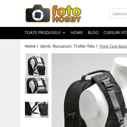
Toate Produsele
Aparate Foto
TOATE PRODUSELE
HOME
BLOG
CURSURI F
Aparate Foto Mirrorless
Home /
Genti, Rucsacuri, Troller foto /
Think Tank BackP
Aparate Foto DSLR
Aparate Foto Compacte
Aparate foto instant
Aparate foto pe film
Cursuri foto
Obiective foto si accesorii
Obiective Mirorless
Obiective DSLR
Huse si tocuri protectie obiective
Obiective Cinematice