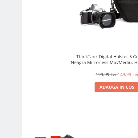
Carduri memorie, Cititoare
Carduri memorie
Cititoare carduri
Huse protectie card memorie
Grip-uri
Telecomenzi
LCD protectie
ThinkTank Digital Holster 5 Geantă Foto
Neagră Mirrorless Mic/Mediu, Ho
Recordere audio digitale
Rapid, Curea, Rezistentă 
199,99 Lei
149,99 Le
Acumulatori si baterii
Acumulatori Foto
ADAUGA IN COS
Acumulatori AA/AAA (R6/R3)) si
incarcatoare
Baterii
Incarcatoare acumulatori Foto-
Video
Huse protectie acumulatori foto
Tablete grafice