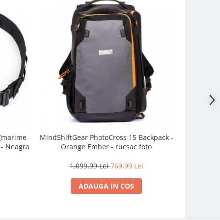
 (marime
MindShiftGear PhotoCross 15 Backpack -
Think Tank
 - Neagra
Orange Ember - rucsac foto
7
1.099,99 Lei
769,99 Lei
ADAUGA IN COS