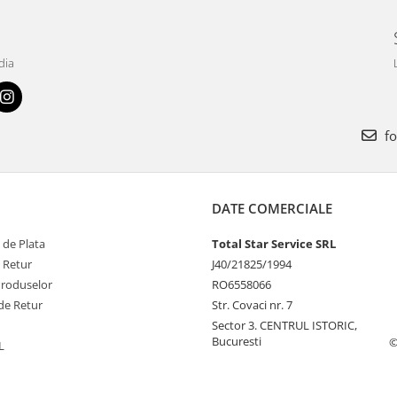
dia
fo
DATE COMERCIALE
 de Plata
Total Star Service SRL
e Retur
J40/21825/1994
Produselor
RO6558066
de Retur
Str. Covaci nr. 7
Sector 3. CENTRUL ISTORIC,
Bucuresti
©
L