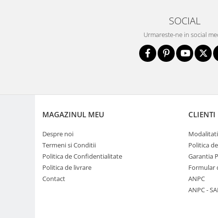
Genti foto
SOCIAL
Genti Holster TopLoader
Urmareste-ne in social me
Genti, Troller Video
Rucsacuri Foto
Only One Shoulder - SlingShot
Tocuri si huse protectie aparate
Hamuri si Centuri foto
Curele Aparat - Umar
MAGAZINUL MEU
CLIENTI
Genti Laptop si iPad
Despre noi
Modalitati
Hand Strap / Grip
Termeni si Conditii
Politica d
Politica de Confidentialitate
Garantia 
Troller
Politica de livrare
Formular 
Accesorii genti si trollere
Contact
ANPC
Solid-State Drive (SSD)
ANPC - SA
Video / Camere si accesorii
Camere video profesionale