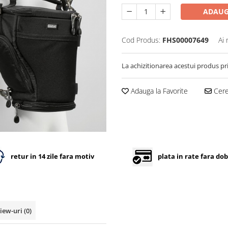
ADAUG
Cod Produs:
FHS00007649
Ai 
La achizitionarea acestui produs pr
Adauga la Favorite
Cere 
retur in 14 zile fara motiv
plata in rate fara do
iew-uri
(0)