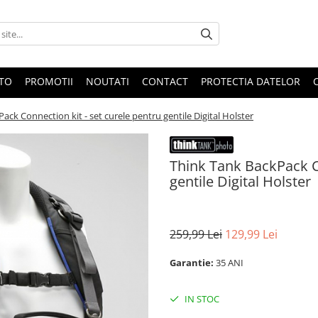
OTO
PROMOTII
NOUTATI
CONTACT
PROTECTIA DATELOR
ack Connection kit - set curele pentru gentile Digital Holster
Think Tank BackPack Co
gentile Digital Holster
259,99 Lei
129,99 Lei
Garantie:
35 ANI
IN STOC