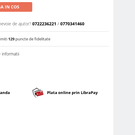
A IN COS
nevoie de ajutor?
0722236221
/
0770341460
imiti
129
puncte de fidelitate
informatii
banda
Plata online prin LibraPay