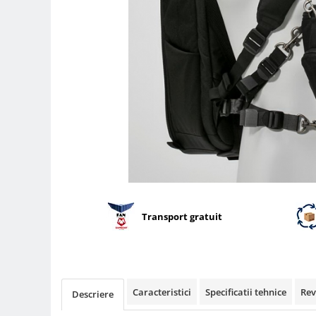
Parasolare
Teleconvertoare
Adaptoare montura / baioneta
Capace obiectiv si camera
Inele Macro
Filtre foto
Filtre Filet
Filtre tip Cokin
Filtre White Balance
Accesorii filtre
Transport gratuit
Convertoare pe filet foto video
Inele reductii obiective
Curatare si intretinere
Blitz-uri externe
Caracteristici
Specificatii tehnice
Rev
Descriere
Blitz-uri TTL - Dedicate