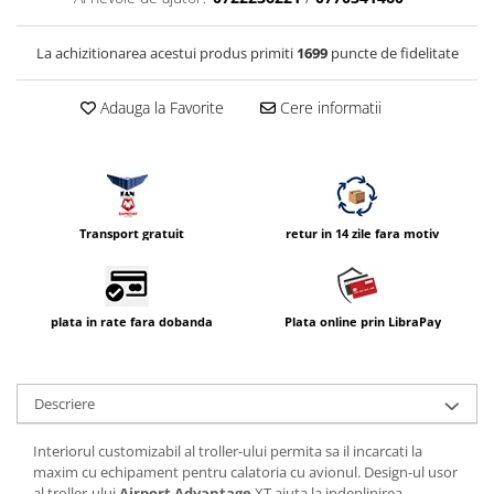
Compatibil Sony
Blitz-uri circulare (Macro)
La achizitionarea acestui produs primiti
1699
puncte de fidelitate
Adaptoare stativ port umbrela si
blitz TTL
Adauga la Favorite
Cere informatii
Comander TTL
Cabluri TTL
Cabluri si Patine Sincron
Transport gratuit
retur in 14 zile fara motiv
Alimentare auxiliara blitz
Protectie patina apa, ploaie
Bounce-uri, Softbox-uri
plata in rate fara dobanda
Plata online prin LibraPay
Ring-Flash Adaptor
Bracket-uri si suporti
Descriere
Huse protectie blitz extern
Huse protectie filtre gel
Interiorul customizabil al troller-ului permita sa il incarcati la
maxim cu echipament pentru calatoria cu avionul. Design-ul usor
Accesorii Aparate Digitale
al troller-ului
Airport Advantage
XT ajuta la indeplinirea