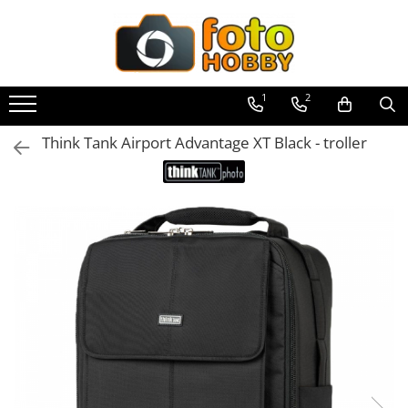
Toate Produsele
Aparate Foto
1
2
Aparate Foto Mirrorless
Think Tank Airport Advantage XT Black - troller
Aparate Foto DSLR
Aparate Foto Compacte
Aparate foto instant
Aparate foto pe film
Cursuri foto
Obiective foto si accesorii
Obiective Mirorless
Obiective DSLR
Huse si tocuri protectie obiective
Obiective Cinematice