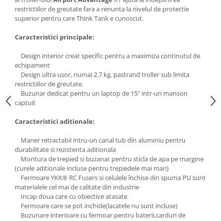
Carduri memorie, Cititoare
restrictiilor de greutate fara a renunta la nivelul de protectie
superior pentru care Think Tank e cunoscut.
Carduri memorie
Cititoare carduri
Caracteristici principale:
Huse protectie card memorie
Design interior creat specific pentru a maximiza continutul de
Grip-uri
echipament
Telecomenzi
Design ultra usor, numai 2.7 kg, pastrand troller sub limita
restrictiilor de greutate.
LCD protectie
Buzunar dedicat pentru un laptop de 15" intr-un manson
captuit
Recordere audio digitale
Acumulatori si baterii
Caracteristici aditionale:
Acumulatori Foto
Maner retractabil intru-un canal tub din aluminiu pentru
Acumulatori AA/AAA (R6/R3)) si
durabilitate si rezistenta aditionala
incarcatoare
Montura de trepied si buzanar pentru sticla de apa pe margine
(curele aditionale incluse pentru trepiedele mai mari)
Baterii
Fermoare YKK® RC Fusers si celulele închise din spuma PU sunt
Incarcatoare acumulatori Foto-
materialele cel mai de calitate din industrie
Video
Incap doua care cu obiective atasate
Fermoare care se pot inchide(lacatele nu sunt incluse)
Huse protectie acumulatori foto
Buzunare interioare cu fermoar pentru baterii,carduri de
Tablete grafice