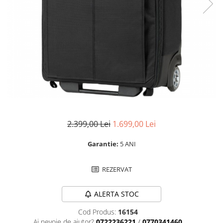
Parasolare
Teleconvertoare
Adaptoare montura / baioneta
Capace obiectiv si camera
Inele Macro
Filtre foto
Filtre Filet
Filtre tip Cokin
2.399,00 Lei
1.699,00 Lei
Filtre White Balance
Accesorii filtre
Garantie:
5 ANI
Convertoare pe filet foto video
REZERVAT
Inele reductii obiective
Curatare si intretinere
ALERTA STOC
Blitz-uri externe
Cod Produs:
16154
Blitz-uri TTL - Dedicate
Ai nevoie de ajutor?
0722236221
/
0770341460