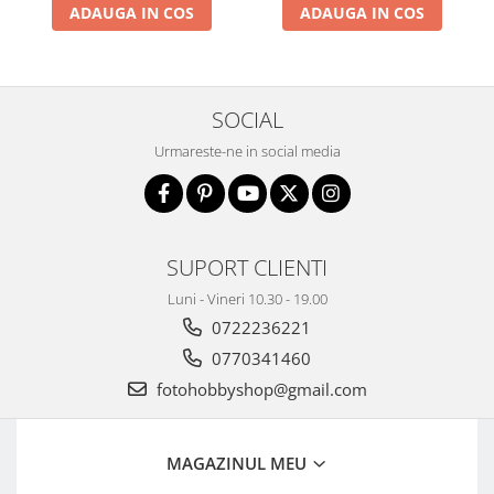
ADAUGA IN COS
ADAUGA IN COS
Camere Video Cinematice
Camere video de actiune
Accesorii camere video de actiune
SOCIAL
Accesorii drone
Urmareste-ne in social media
Acumulatori camere video
Lampi video
Stabilizatoare (Gimbal) / Steady
Cam
SUPORT CLIENTI
Huse Protectie / Ploaie camere
Luni - Vineri 10.30 - 19.00
video
0722236221
Accesorii diverse pt camere video
0770341460
Camere Video Cinematice
fotohobbyshop@gmail.com
Drone
Slider
MAGAZINUL MEU
Camere Video Compacte