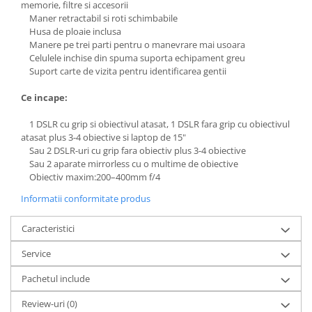
memorie, filtre si accesorii
Maner retractabil si roti schimbabile
Adaptoare pentru convertoare sau
Husa de ploaie inclusa
filtre
Manere pe trei parti pentru o manevrare mai usoara
Alimentatoare 220V
Celulele inchise din spuma suporta echipament greu
Suport carte de vizita pentru identificarea gentii
Cabluri
Carcase de tip Cage, pentru
Ce incape:
integrare in sisteme video
1 DSLR cu grip si obiectivul atasat, 1 DSLR fara grip cu obiectivul
complexe
Curatare Senzor
atasat plus 3-4 obiective si laptop de 15"
Sau 2 DSLR-uri cu grip fara obiectiv plus 3-4 obiective
Huse de ploaie
Sau 2 aparate mirrorless cu o multime de obiective
Microfoane / Reportofoane
Obiectiv maxim:200–400mm f/4
Nivela patina
Informatii conformitate produs
Ocular
Caracteristici
Transmitator de fisiere fara fir
Service
Vizor
Pachetul include
Accesorii diverse
Review-uri
(0)
Genti, Rucsacuri, Troller foto