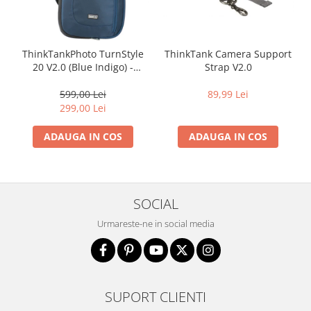
ThinkTankPhoto TurnStyle
ThinkTank Camera Support
20 V2.0 (Blue Indigo) -
Strap V2.0
rucsac foto cu o singura
bretea
599,00 Lei
89,99 Lei
299,00 Lei
ADAUGA IN COS
ADAUGA IN COS
SOCIAL
Urmareste-ne in social media
SUPORT CLIENTI