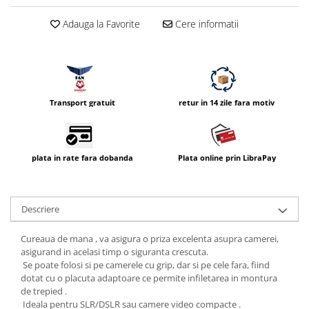
Vizor
Adauga la Favorite
Cere informatii
Accesorii diverse
Transport gratuit
retur in 14 zile fara motiv
plata in rate fara dobanda
Plata online prin LibraPay
Descriere
Cureaua de mana , va asigura o priza excelenta asupra camerei,
asigurand in acelasi timp o siguranta crescuta.
Se poate folosi si pe camerele cu grip, dar si pe cele fara, fiind
dotat cu o placuta adaptoare ce permite infiletarea in montura
de trepied .
Ideala pentru SLR/DSLR sau camere video compacte .