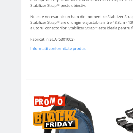
Compatibil Sony
Stabilizer Strap™ peste obiectiv.
Blitz-uri circulare (Macro)
Nu este necesar niciun ham din moment ce Stabilizer Strap™
Adaptoare stativ port umbrela si
Stabilizer Strap™ are o lungime ajustabila intre 48,3cm - 1
blitz TTL
ajutorul conectorilor. Stabilizer Strap™ este ideala pentru fo
Comander TTL
Fabricat in SUA (5301002)
Cabluri TTL
Informatii conformitate produs
Cabluri si Patine Sincron
Alimentare auxiliara blitz
Protectie patina apa, ploaie
Bounce-uri, Softbox-uri
Ring-Flash Adaptor
Bracket-uri si suporti
Huse protectie blitz extern
Huse protectie filtre gel
Accesorii Aparate Digitale