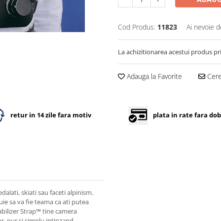
Cod Produs:
11823
Ai nevoie d
La achizitionarea acestui produs pr
Adauga la Favorite
Cere 
retur in 14 zile fara motiv
plata in rate fara do
alati, skiati sau faceti alpinism.
ie sa va fie teama ca ati putea
abilizer Strap™ tine camera
r pur si simplu intinzand