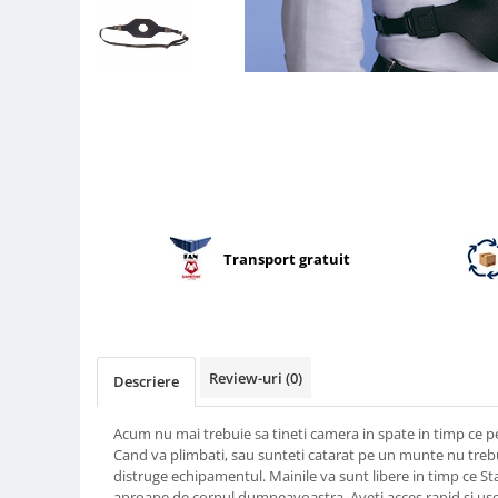
Parasolare
Teleconvertoare
Adaptoare montura / baioneta
Capace obiectiv si camera
Inele Macro
Filtre foto
Filtre Filet
Filtre tip Cokin
Transport gratuit
Filtre White Balance
Accesorii filtre
Convertoare pe filet foto video
Review-uri
(0)
Inele reductii obiective
Descriere
Curatare si intretinere
Acum nu mai trebuie sa tineti camera in spate in timp ce ped
Blitz-uri externe
Cand va plimbati, sau sunteti catarat pe un munte nu trebu
distruge echipamentul. Mainile va sunt libere in timp ce St
Blitz-uri TTL - Dedicate
aproape de corpul dumneavoastra. Aveti acces rapid si uso