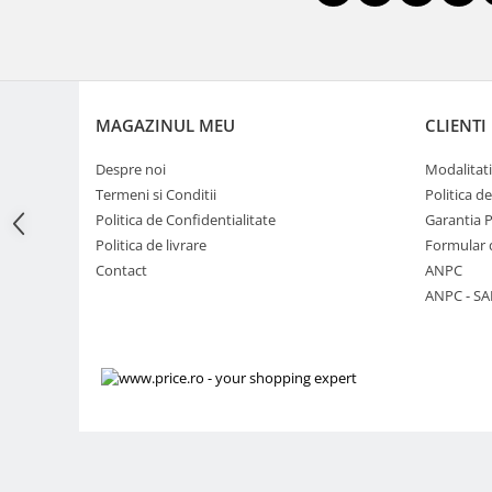
Adaptoare pentru convertoare sau
filtre
Alimentatoare 220V
Cabluri
MAGAZINUL MEU
CLIENTI
Carcase de tip Cage, pentru
Despre noi
Modalitati
integrare in sisteme video
Termeni si Conditii
Politica d
complexe
Curatare Senzor
Politica de Confidentialitate
Garantia 
Huse de ploaie
Politica de livrare
Formular 
Contact
ANPC
Microfoane / Reportofoane
ANPC - SA
Nivela patina
Ocular
Transmitator de fisiere fara fir
Vizor
Accesorii diverse
Genti, Rucsacuri, Troller foto