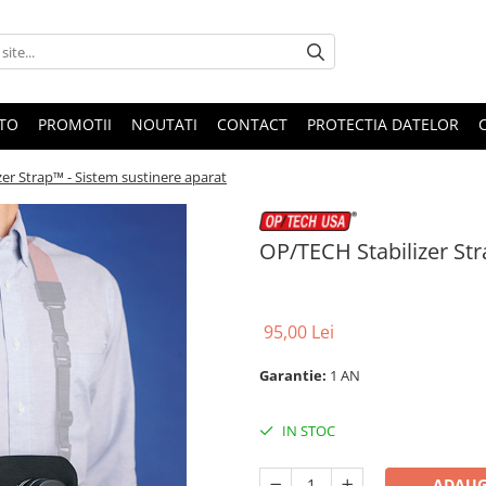
OTO
PROMOTII
NOUTATI
CONTACT
PROTECTIA DATELOR
er Strap™ - Sistem sustinere aparat
OP/TECH Stabilizer Str
95,00 Lei
Garantie:
1 AN
IN STOC
ADAUG