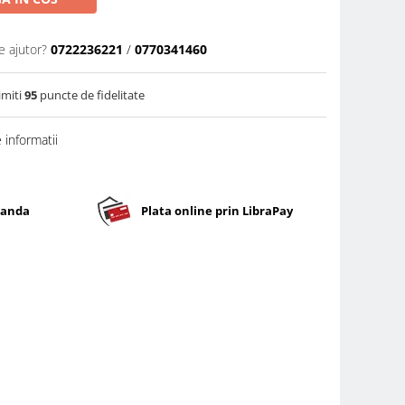
e ajutor?
0722236221
/
0770341460
imiti
95
puncte de fidelitate
informatii
banda
Plata online prin LibraPay