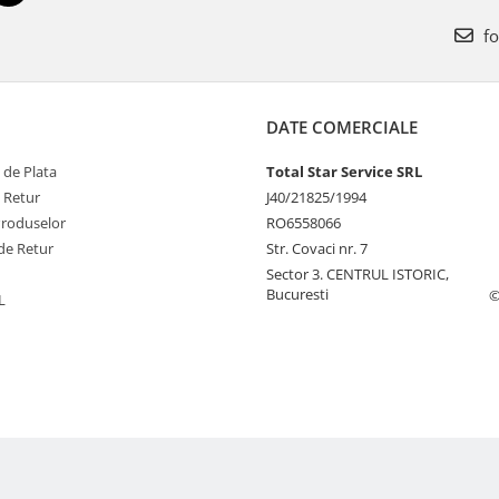
fo
DATE COMERCIALE
 de Plata
Total Star Service SRL
e Retur
J40/21825/1994
Produselor
RO6558066
de Retur
Str. Covaci nr. 7
Sector 3. CENTRUL ISTORIC,
Bucuresti
©
L