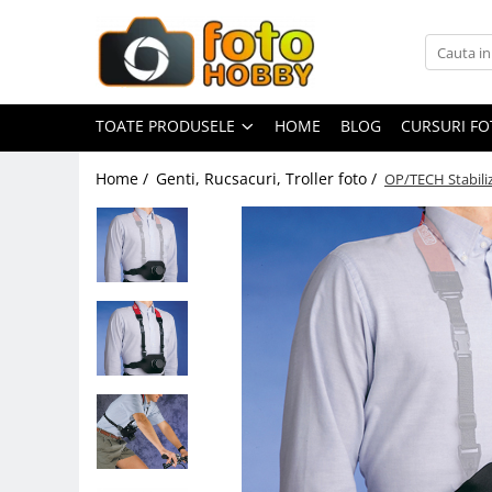
Toate Produsele
Aparate Foto
TOATE PRODUSELE
HOME
BLOG
CURSURI F
Aparate Foto Mirrorless
Home /
Genti, Rucsacuri, Troller foto /
OP/TECH Stabiliz
Aparate Foto DSLR
Aparate Foto Compacte
Aparate foto instant
Aparate foto pe film
Cursuri foto
Obiective foto si accesorii
Obiective Mirorless
Obiective DSLR
Huse si tocuri protectie obiective
Obiective Cinematice