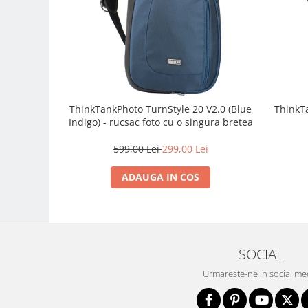
Carduri memorie, Cititoare
Carduri memorie
Cititoare carduri
Huse protectie card memorie
Grip-uri
Telecomenzi
ThinkTankPhoto TurnStyle 20 V2.0 (Blue
ThinkT
Indigo) - rucsac foto cu o singura bretea
LCD protectie
Recordere audio digitale
599,00 Lei
299,00 Lei
Acumulatori si baterii
ADAUGA IN COS
Acumulatori Foto
Acumulatori AA/AAA (R6/R3)) si
incarcatoare
Baterii
SOCIAL
Incarcatoare acumulatori Foto-
Video
Urmareste-ne in social me
Huse protectie acumulatori foto
Tablete grafice