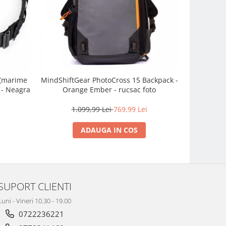
 (marime
MindShiftGear PhotoCross 15 Backpack -
Think Tan
 - Neagra
Orange Ember - rucsac foto
Blac
1.099,99 Lei
769,99 Lei
3
ADAUGA IN COS
SUPORT CLIENTI
Luni - Vineri 10.30 - 19.00
0722236221