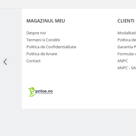
Adaptoare pentru convertoare sau
filtre
MAGAZINUL MEU
CLIENTI
Alimentatoare 220V
Cabluri
Despre noi
Modalitati
Termeni si Conditii
Politica d
Carcase de tip Cage, pentru
Politica de Confidentialitate
Garantia 
integrare in sisteme video
Politica de livrare
Formular 
complexe
Curatare Senzor
Contact
ANPC
Huse de ploaie
ANPC - SA
Microfoane / Reportofoane
Nivela patina
Ocular
Transmitator de fisiere fara fir
Vizor
Accesorii diverse
Genti, Rucsacuri, Troller foto