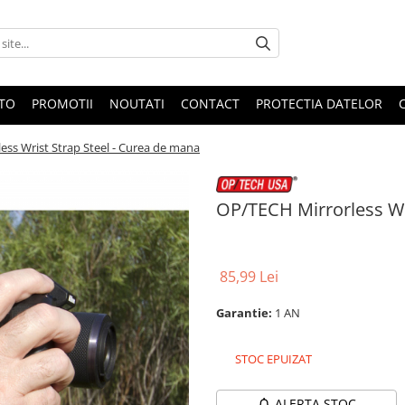
OTO
PROMOTII
NOUTATI
CONTACT
PROTECTIA DATELOR
ess Wrist Strap Steel - Curea de mana
OP/TECH Mirrorless Wr
85,99 Lei
Garantie:
1 AN
STOC EPUIZAT
ALERTA STOC