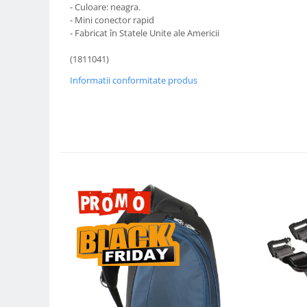
- Culoare: neagra.
Compatibil Sony
- Mini conector rapid
Blitz-uri circulare (Macro)
- Fabricat în Statele Unite ale Americii
Adaptoare stativ port umbrela si
(1811041)
blitz TTL
Informatii conformitate produs
Comander TTL
Cabluri TTL
Cabluri si Patine Sincron
Alimentare auxiliara blitz
Protectie patina apa, ploaie
Bounce-uri, Softbox-uri
Ring-Flash Adaptor
Bracket-uri si suporti
Huse protectie blitz extern
Huse protectie filtre gel
Accesorii Aparate Digitale