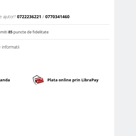
e ajutor?
0722236221
/
0770341460
imiti
85
puncte de fidelitate
informatii
banda
Plata online prin LibraPay