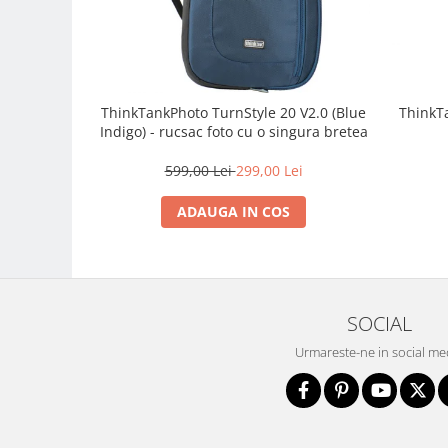
Carduri memorie, Cititoare
Carduri memorie
Cititoare carduri
Huse protectie card memorie
ThinkTankPhoto TurnStyle 20 V2.0 (Blue
ThinkT
Grip-uri
Indigo) - rucsac foto cu o singura bretea
Telecomenzi
599,00 Lei
299,00 Lei
LCD protectie
Recordere audio digitale
ADAUGA IN COS
Acumulatori si baterii
Acumulatori Foto
Acumulatori AA/AAA (R6/R3)) si
SOCIAL
incarcatoare
Baterii
Urmareste-ne in social me
Incarcatoare acumulatori Foto-
Video
Huse protectie acumulatori foto
Tablete grafice