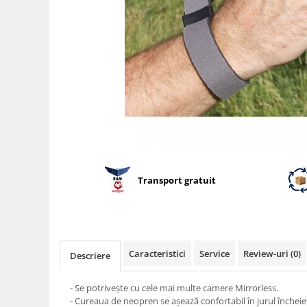
Parasolare
Teleconvertoare
Adaptoare montura / baioneta
Capace obiectiv si camera
Inele Macro
Filtre foto
Filtre Filet
Filtre tip Cokin
Filtre White Balance
Transport gratuit
Accesorii filtre
Convertoare pe filet foto video
Inele reductii obiective
Caracteristici
Service
Review-uri
(0)
Curatare si intretinere
Descriere
Blitz-uri externe
- Se potrivește cu cele mai multe camere Mirrorless.
Blitz-uri TTL - Dedicate
- Cureaua de neopren se aşează confortabil în jurul încheiet