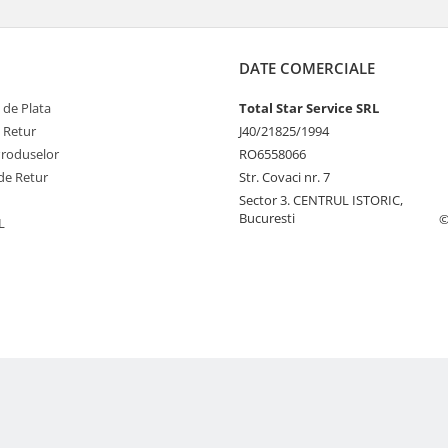
DATE COMERCIALE
 de Plata
Total Star Service SRL
e Retur
J40/21825/1994
Produselor
RO6558066
de Retur
Str. Covaci nr. 7
Sector 3. CENTRUL ISTORIC,
Bucuresti
©
L