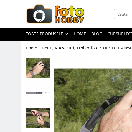
Toate Produsele
Aparate Foto
TOATE PRODUSELE
HOME
BLOG
CURSURI F
Aparate Foto Mirrorless
Home /
Genti, Rucsacuri, Troller foto /
OP/TECH Mirrorl
Aparate Foto DSLR
Aparate Foto Compacte
Aparate foto instant
Aparate foto pe film
Cursuri foto
Obiective foto si accesorii
Obiective Mirorless
Obiective DSLR
Huse si tocuri protectie obiective
Obiective Cinematice