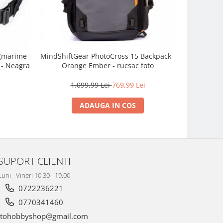
 (marime
MindShiftGear PhotoCross 15 Backpack -
Think Tank
 - Neagra
Orange Ember - rucsac foto
7
1.099,99 Lei
769,99 Lei
ADAUGA IN COS
SUPORT CLIENTI
Luni - Vineri 10.30 - 19.00
0722236221
0770341460
tohobbyshop@gmail.com