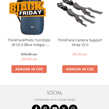
ThinkTankPhoto TurnStyle
ThinkTank Camera Support
20 V2.0 (Blue Indigo) -
Strap V2.0
rucsac foto cu o singura
bretea
599,00 Lei
89,99 Lei
299,00 Lei
ADAUGA IN COS
ADAUGA IN COS
SOCIAL
Urmareste-ne in social media