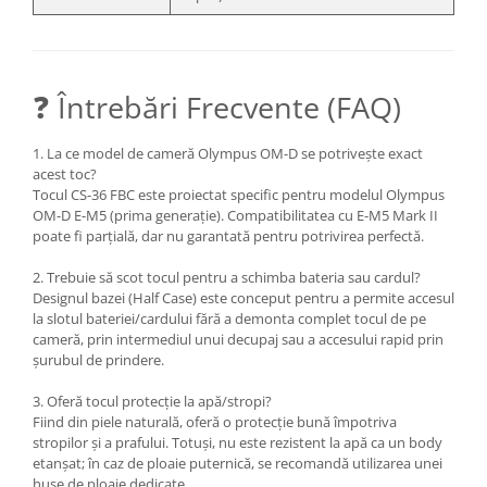
Blitz-uri studio
Blitz-uri mobile, cu acumulatori
Softbox-uri
❓ Întrebări Frecvente (FAQ)
Accesorii Blitz-uri studio
Lampi lumina continua
1. La ce model de cameră Olympus OM-D se potrivește exact
acest toc?
Stative/boom-uri pentru lumini
Tocul CS-36 FBC este proiectat specific pentru modelul Olympus
Cleme blitz fasung lumina, spigoti
OM-D E-M5 (prima generație). Compatibilitatea cu E-M5 Mark II
poate fi parțială, dar nu garantată pentru potrivirea perfectă.
Fundaluri
2. Trebuie să scot tocul pentru a schimba bateria sau cardul?
Suporti pentru fundaluri
Designul bazei (Half Case) este conceput pentru a permite accesul
Blende
la slotul bateriei/cardului fără a demonta complet tocul de pe
cameră, prin intermediul unui decupaj sau a accesului rapid prin
Umbrele
șurubul de prindere.
Corturi si mese pt. fotografia de
3. Oferă tocul protecție la apă/stropi?
produs
Fiind din piele naturală, oferă o protecție bună împotriva
Declansatoare Radio si Infrarosu
stropilor și a prafului. Totuși, nu este rezistent la apă ca un body
etanșat; în caz de ploaie puternică, se recomandă utilizarea unei
Huse si genti pentru studio
huse de ploaie dedicate.