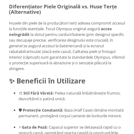
Genti foto
Diferențiator Piele Originală vs. Huse Terțe
(Alternative)
Genti Holster TopLoader
Husele din piele de la producători terți adesea compromit accesul
Genti, Troller Video
la funcțiile esențiale. Tocul Olympus original asigură
acces
Rucsacuri Foto
neîngrădit
la slotul pentru carduri/baterie (prin designul specific
sau decupaje precise,
verificarea designului este crucială, în
Only One Shoulder - SlingShot
general se asigură accesul la baterie/card
) și la ecranul
Tocuri si huse protectie aparate
rabatabil/articulat (dacă este cazul). Calitatea pielii și finisajul
interior (căptușit) sunt garantate la standardele Olympus, oferind
Hamuri si Centuri foto
o protecție superioară la abraziune și o senzație plăcută la
atingere.
Curele Aparat - Umar
✨ Beneficii în Utilizare
Genti Laptop si iPad
Hand Strap / Grip
🎨
Stil Fără Vârstă:
Pielea naturală îmbătrânește frumos,
Troller
dezvoltând o patină unică.
Accesorii genti si trollere
🛡️
Protecție Constantă:
Baza (Half Case) rămâne montată
permanent, protejând corpul camerei de loviturile minore.
Solid-State Drive (SSD)
Video / Camere si accesorii
⚡
Gata de Poză:
Capacul superior se detașează rapid cu o
Camere video profesionale
singură capsă, permițând reacția rapidă la oportunitățile