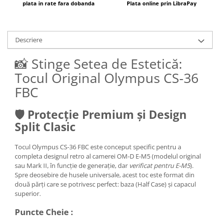
plata in rate fara dobanda
Plata online prin LibraPay
Carduri memorie, Cititoare
Carduri memorie
Cititoare carduri
Descriere
Huse protectie card memorie
Grip-uri
📸 Stinge Setea de Estetică:
Tocul Original Olympus CS-36
Telecomenzi
FBC
LCD protectie
Recordere audio digitale
🛡️ Protecție Premium și Design
Acumulatori si baterii
Split Clasic
Acumulatori Foto
Tocul Olympus CS-36 FBC este conceput specific pentru a
Acumulatori AA/AAA (R6/R3)) si
completa designul retro al camerei OM-D E-M5 (modelul original
incarcatoare
sau Mark II, în funcție de generație, dar
verificat pentru E-M5
).
Baterii
Spre deosebire de husele universale, acest toc este format din
Incarcatoare acumulatori Foto-
două părți care se potrivesc perfect: baza (Half Case) și capacul
Video
superior.
Huse protectie acumulatori foto
Puncte Cheie :
Tablete grafice