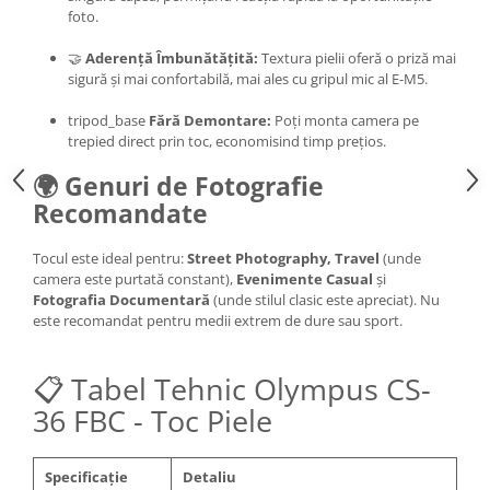
foto.
Camere Video Cinematice
Camere video de actiune
🤝
Aderență Îmbunătățită:
Textura pielii oferă o priză mai
sigură și mai confortabilă, mai ales cu gripul mic al E-M5.
Accesorii camere video de actiune
tripod_base
Fără Demontare:
Poți monta camera pe
Accesorii drone
trepied direct prin toc, economisind timp prețios.
Acumulatori camere video
🌍 Genuri de Fotografie
Lampi video
Recomandate
Stabilizatoare (Gimbal) / Steady
Cam
Tocul este ideal pentru:
Street Photography, Travel
(unde
camera este purtată constant),
Evenimente Casual
și
Huse Protectie / Ploaie camere
Fotografia Documentară
(unde stilul clasic este apreciat). Nu
video
este recomandat pentru medii extrem de dure sau sport.
Accesorii diverse pt camere video
Camere Video Cinematice
📋 Tabel Tehnic Olympus CS-
Drone
36 FBC - Toc Piele
Slider
Camere Video Compacte
Specificație
Detaliu