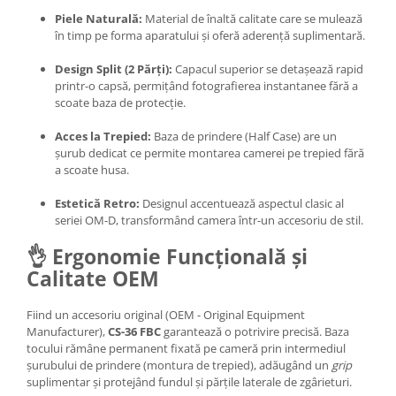
Piele Naturală:
Material de înaltă calitate care se mulează
Adaptoare pentru convertoare sau
în timp pe forma aparatului și oferă aderență suplimentară.
filtre
Alimentatoare 220V
Design Split (2 Părți):
Capacul superior se detașează rapid
printr-o capsă, permițând fotografierea instantanee fără a
Cabluri
scoate baza de protecție.
Carcase de tip Cage, pentru
Acces la Trepied:
Baza de prindere (Half Case) are un
integrare in sisteme video
șurub dedicat ce permite montarea camerei pe trepied fără
complexe
Curatare Senzor
a scoate husa.
Huse de ploaie
Estetică Retro:
Designul accentuează aspectul clasic al
seriei OM-D, transformând camera într-un accesoriu de stil.
Microfoane / Reportofoane
👌 Ergonomie Funcțională și
Nivela patina
Calitate OEM
Ocular
Transmitator de fisiere fara fir
Fiind un accesoriu original (OEM - Original Equipment
Manufacturer),
CS-36 FBC
garantează o potrivire precisă. Baza
Vizor
tocului rămâne permanent fixată pe cameră prin intermediul
Accesorii diverse
șurubului de prindere (montura de trepied), adăugând un
grip
suplimentar și protejând fundul și părțile laterale de zgârieturi.
Genti, Rucsacuri, Troller foto