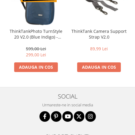
Aparate Foto Compacte (SH)
Obiective foto SECOND HAND
Obiective foto Mirrorless (SH)
Obiective foto DSLR (SH)
ThinkTankPhoto TurnStyle
ThinkTank Camera Support
20 V2.0 (Blue Indigo) -
Strap V2.0
Obiective foto SLR (pe film) (SH)
rucsac foto cu o singura
Accesorii pentru obiective ,
bretea
599,00 Lei
89,99 Lei
SECOND HAND
299,00 Lei
Blitz-uri externe + accesorii ,
SECOND HAND
ADAUGA IN COS
ADAUGA IN COS
Blitz-uri studio , SECOND HAND
Imprimante SECOND HAND
SOCIAL
Video - Convertoare pe filet
Acumulatori si incarcatoare S.H.
Urmareste-ne in social media
Adaptoare pentru compacte
Diverse S.H.
Genti, huse, curele