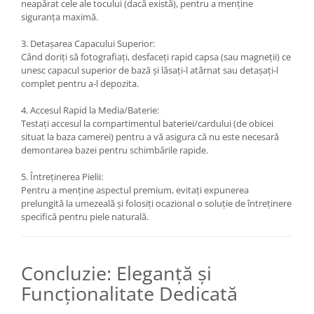
diapozitive 35mm color
neapărat cele ale tocului (dacă există), pentru a menține
siguranța maximă.
diapozitive late 120mm color
3. Detașarea Capacului Superior:
negative 35mm alb-negru
Când doriți să fotografiați, desfaceți rapid capsa (sau magneții) ce
negative 35mm color
unesc capacul superior de bază și lăsați-l atârnat sau detașați-l
complet pentru a-l depozita.
negative late 120mm alb-negru
negative late 120mm color
4. Accesul Rapid la Media/Baterie:
Testați accesul la compartimentul bateriei/cardului (de obicei
Scanere Film
situat la baza camerei) pentru a vă asigura că nu este necesară
demontarea bazei pentru schimbările rapide.
Binocluri, Lupe si Telescoape
Binocluri
5. Întreținerea Pielii:
Pentru a menține aspectul premium, evitați expunerea
Lunete
prelungită la umezeală și folosiți ocazional o soluție de întreținere
Accesorii pentru Lunete si
specifică pentru piele naturală.
Telescoape
Aparate de colectie
Concluzie: Eleganță și
Aparate foto de colectie reflex,
format 24x36mm
Funcționalitate Dedicată
Aparate foto de colectie, cu burduf