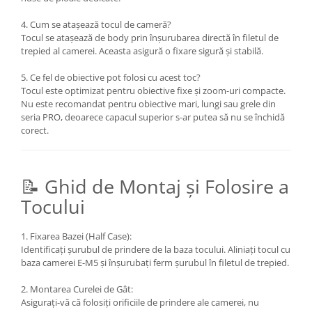
Becuri si lampa blitz studio
4. Cum se atașează tocul de cameră?
Suruburi si piulite, adaptoare de
Tocul se atașează de body prin înșurubarea directă în filetul de
trecere
trepied al camerei. Aceasta asigură o fixare sigură și stabilă.
Calibrare expunere
5. Ce fel de obiective pot folosi cu acest toc?
Imprimante si Consumabile
Tocul este optimizat pentru obiective fixe și zoom-uri compacte.
Nu este recomandat pentru obiective mari, lungi sau grele din
Cartuse si cerneluri
seria PRO, deoarece capacul superior s-ar putea să nu se închidă
Imprimante
corect.
Scannere Documente
Hartie foto
📝 Ghid de Montaj și Folosire a
Filme foto si scanere film
Tocului
Materiale foto alb-negru
Aparate foto unica folosinta
1. Fixarea Bazei (Half Case):
Identificați șurubul de prindere de la baza tocului. Aliniați tocul cu
Filme instant FUJI INSTAX
baza camerei E-M5 și înșurubați ferm șurubul în filetul de trepied.
Chimicale developare film alb-
2. Montarea Curelei de Gât:
negru
Asigurați-vă că folosiți orificiile de prindere ale camerei, nu