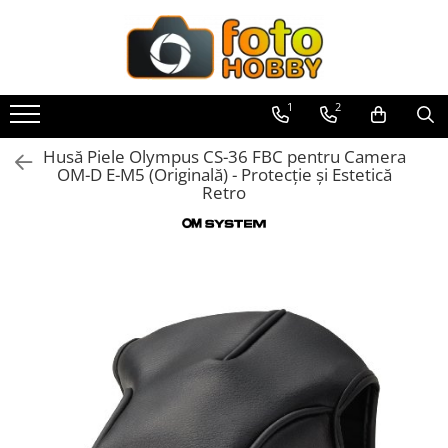
Toate Produsele
Aparate Foto
1
2
Aparate Foto Mirrorless
Husă Piele Olympus CS-36 FBC pentru Camera
Aparate Foto DSLR
OM-D E-M5 (Originală) - Protecție și Estetică
Retro
Aparate Foto Compacte
Aparate foto instant
Aparate foto pe film
Cursuri foto
Obiective foto si accesorii
Obiective Mirorless
Obiective DSLR
Huse si tocuri protectie obiective
Obiective Cinematice