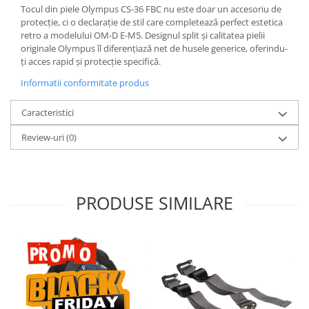
Tocul din piele Olympus CS-36 FBC nu este doar un accesoriu de
Aparate foto de colectie , cu vizare
protecție, ci o declarație de stil care completează perfect estetica
laterala
retro a modelului OM-D E-M5. Designul split și calitatea pielii
Aparate foto de colectie TLR -
originale Olympus îl diferențiază net de husele generice, oferindu-
Biobiective
ți acces rapid și protecție specifică.
Aparate foto de colectie , Stereo
Informatii conformitate produs
Aparate foto de colectie -
Caracteristici
Miniaturi
Review-uri
(0)
Accesorii pt. aparate foto de
colectie
Aparate de colectie de tip Box-
Camera
PRODUSE SIMILARE
Reviste, carti si software
Second Hand
Aparate foto SECOND HAND
Aparate foto Mirrorless (SH)
Aparate foto DSLR (SH)
Aparate foto SLR (pe film) (SH)