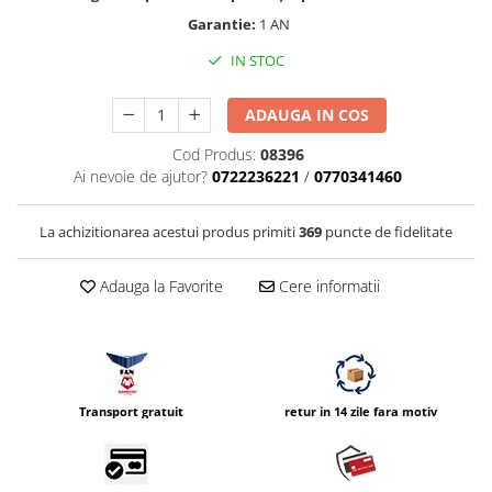
Compatibil Sony
Garantie:
1 AN
Blitz-uri circulare (Macro)
IN STOC
Adaptoare stativ port umbrela si
blitz TTL
ADAUGA IN COS
Comander TTL
Cod Produs:
08396
Cabluri TTL
Ai nevoie de ajutor?
0722236221
/
0770341460
Cabluri si Patine Sincron
La achizitionarea acestui produs primiti
369
puncte de fidelitate
Alimentare auxiliara blitz
Protectie patina apa, ploaie
Adauga la Favorite
Cere informatii
Bounce-uri, Softbox-uri
Ring-Flash Adaptor
Bracket-uri si suporti
Huse protectie blitz extern
Transport gratuit
retur in 14 zile fara motiv
Huse protectie filtre gel
Accesorii Aparate Digitale