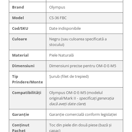
Trepiede si monopiede
Brand
Olympus
Trepiede foto
Model
CS-36 FBC
Trepiede video
Cod/SKU
Date indisponibile
Trepied / Monopied Carbon
Culoare
Negru (sau culoarea specificată a
Trepiede pentru compacte /
stocului)
webcam-uri
Monopiede foto/video
Material
Piele Naturală
Cap trepied si monopied
Dimensiuni
Dimensiuni precise pentru OM-D E-M5
Carucioare trepied (Dolly)
Tip
Șurub (filet de trepied)
Placute cap trepied
Prindere/Monte
Huse trepied / stativ lumini
Compatibilități
Olympus OM-D E-M5 (modelul
original/Mark II -
specificați generația
Sina Focus pentru Macro
dacă aveți date clare
)
Accesorii trepiede si monopiede
Garanție
Garanție comercială conform legislației
Selfie Stick
Conținut
Toc din piele din două piese (bază și
Studio/Lumini si accesorii
Pachet
capac)