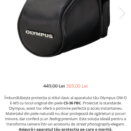
Parasolare
Teleconvertoare
Adaptoare montura / baioneta
Capace obiectiv si camera
Inele Macro
Filtre foto
Filtre Filet
Filtre tip Cokin
Filtre White Balance
Accesorii filtre
449,00 Lei
369,00 Lei
Convertoare pe filet foto video
Îmbunătățește protecția și stilul clasic al aparatului tău Olympus OM-D
Inele reductii obiective
E-M5 cu tocul original din piele
CS-36 FBC
. Proiectat la standarde
Olympus, acest toc oferă o potrivire perfectă și acces instantaneu.
Curatare si intretinere
Materialul din piele naturală nu doar protejează de zgârieturi și șocuri
Blitz-uri externe
minore, dar conferă și un
feeling
premium. Este soluția ideală pentru a
transforma camera într-un accesoriu de
street photography
elegant.
Blitz-uri TTL - Dedicate
Asigură-i aparatul tău protecția pe care o merită.