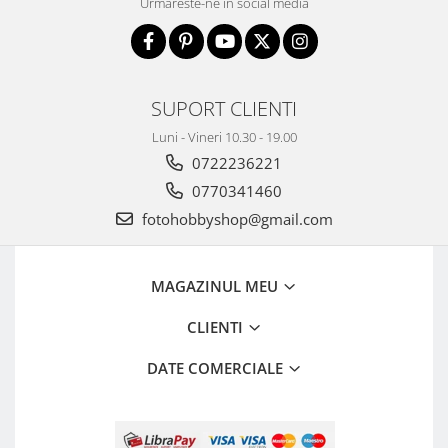
Urmareste-ne in social media
Adaptoare pentru convertoare sau
filtre
Alimentatoare 220V
SUPORT CLIENTI
Cabluri
Luni - Vineri 10.30 - 19.00
Carcase de tip Cage, pentru
integrare in sisteme video
0722236221
complexe
Curatare Senzor
0770341460
fotohobbyshop@gmail.com
Huse de ploaie
Microfoane / Reportofoane
Nivela patina
MAGAZINUL MEU
Ocular
CLIENTI
Transmitator de fisiere fara fir
DATE COMERCIALE
Vizor
Accesorii diverse
Genti, Rucsacuri, Troller foto