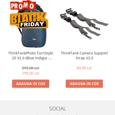
Carduri memorie, Cititoare
Carduri memorie
Cititoare carduri
Huse protectie card memorie
Grip-uri
Telecomenzi
LCD protectie
ThinkTankPhoto TurnStyle
ThinkTank Camera Support
Recordere audio digitale
20 V2.0 (Blue Indigo) -
Strap V2.0
Acumulatori si baterii
rucsac foto cu o singura
bretea
599,00 Lei
89,99 Lei
Acumulatori Foto
299,00 Lei
Acumulatori AA/AAA (R6/R3)) si
incarcatoare
ADAUGA IN COS
ADAUGA IN COS
Baterii
Incarcatoare acumulatori Foto-
Video
Huse protectie acumulatori foto
SOCIAL
Tablete grafice