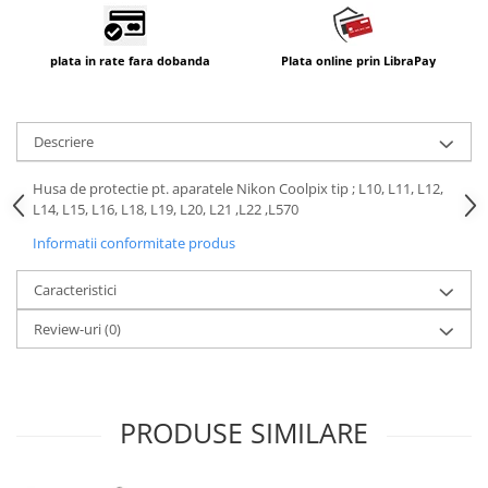
Compatibil Sony
Blitz-uri circulare (Macro)
plata in rate fara dobanda
Plata online prin LibraPay
Adaptoare stativ port umbrela si
blitz TTL
Comander TTL
Descriere
Cabluri TTL
Husa de protectie pt. aparatele Nikon Coolpix tip ; L10, L11, L12,
Cabluri si Patine Sincron
L14, L15, L16, L18, L19, L20, L21 ,L22 ,L570
Alimentare auxiliara blitz
Informatii conformitate produs
Protectie patina apa, ploaie
Caracteristici
Bounce-uri, Softbox-uri
Review-uri
(0)
Ring-Flash Adaptor
Bracket-uri si suporti
Huse protectie blitz extern
PRODUSE SIMILARE
Huse protectie filtre gel
Accesorii Aparate Digitale