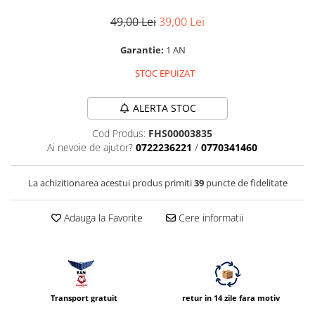
Parasolare
49,00 Lei
39,00 Lei
Teleconvertoare
Garantie:
1 AN
Adaptoare montura / baioneta
STOC EPUIZAT
Capace obiectiv si camera
Inele Macro
ALERTA STOC
Filtre foto
Cod Produs:
FHS00003835
Filtre Filet
Ai nevoie de ajutor?
0722236221
/
0770341460
Filtre tip Cokin
Filtre White Balance
La achizitionarea acestui produs primiti
39
puncte de fidelitate
Accesorii filtre
Adauga la Favorite
Cere informatii
Convertoare pe filet foto video
Inele reductii obiective
Curatare si intretinere
Blitz-uri externe
Transport gratuit
retur in 14 zile fara motiv
Blitz-uri TTL - Dedicate