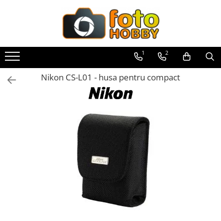
Toate Produsele
Aparate Foto
1
2
Aparate Foto Mirrorless
Nikon CS-L01 - husa pentru compact
Aparate Foto DSLR
Aparate Foto Compacte
Aparate foto instant
Aparate foto pe film
Cursuri foto
Obiective foto si accesorii
Obiective Mirorless
Obiective DSLR
Huse si tocuri protectie obiective
Obiective Cinematice