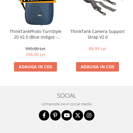
ThinkTankPhoto TurnStyle
ThinkTank Camera Support
20 V2.0 (Blue Indigo) -
Strap V2.0
rucsac foto cu o singura
bretea
599,00 Lei
89,99 Lei
299,00 Lei
ADAUGA IN COS
ADAUGA IN COS
SOCIAL
Urmareste-ne in social media