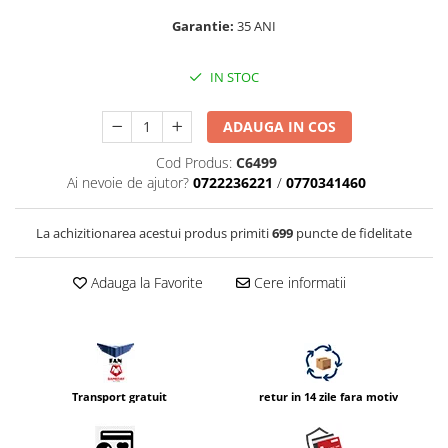
Vizor
Garantie:
35 ANI
Accesorii diverse
IN STOC
ADAUGA IN COS
Cod Produs:
C6499
Ai nevoie de ajutor?
0722236221
/
0770341460
La achizitionarea acestui produs primiti
699
puncte de fidelitate
Adauga la Favorite
Cere informatii
Transport gratuit
retur in 14 zile fara motiv