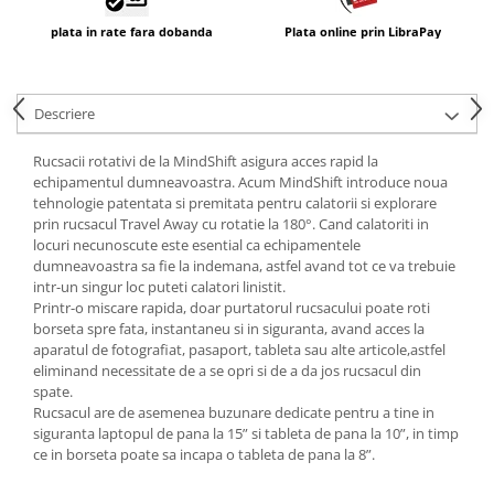
plata in rate fara dobanda
Plata online prin LibraPay
Descriere
Rucsacii rotativi de la MindShift asigura acces rapid la
echipamentul dumneavoastra. Acum MindShift introduce noua
tehnologie patentata si premitata pentru calatorii si explorare
prin rucsacul Travel Away cu rotatie la 180°. Cand calatoriti in
locuri necunoscute este esential ca echipamentele
dumneavoastra sa fie la indemana, astfel avand tot ce va trebuie
intr-un singur loc puteti calatori linistit.
Printr-o miscare rapida, doar purtatorul rucsacului poate roti
borseta spre fata, instantaneu si in siguranta, avand acces la
aparatul de fotografiat, pasaport, tableta sau alte articole,astfel
eliminand necessitate de a se opri si de a da jos rucsacul din
spate.
Rucsacul are de asemenea buzunare dedicate pentru a tine in
siguranta laptopul de pana la 15” si tableta de pana la 10”, in timp
ce in borseta poate sa incapa o tableta de pana la 8”.