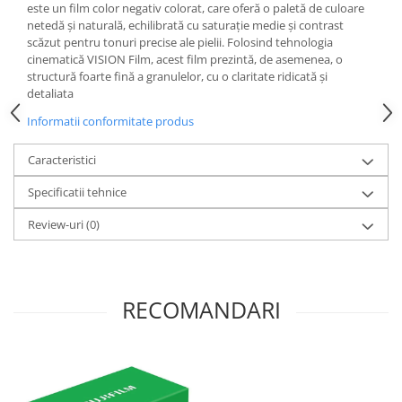
este un film color negativ colorat, care oferă o paletă de culoare
Carduri memorie, Cititoare
netedă și naturală, echilibrată cu saturație medie și contrast
Carduri memorie
scăzut pentru tonuri precise ale pielii. Folosind tehnologia
cinematică VISION Film, acest film prezintă, de asemenea, o
Cititoare carduri
structură foarte fină a granulelor, cu o claritate ridicată și
Huse protectie card memorie
detaliata
Grip-uri
Informatii conformitate produs
Telecomenzi
Caracteristici
LCD protectie
Recordere audio digitale
Specificatii tehnice
Acumulatori si baterii
Review-uri
(0)
Acumulatori Foto
Acumulatori AA/AAA (R6/R3)) si
incarcatoare
RECOMANDARI
Baterii
Incarcatoare acumulatori Foto-
Video
Huse protectie acumulatori foto
Tablete grafice