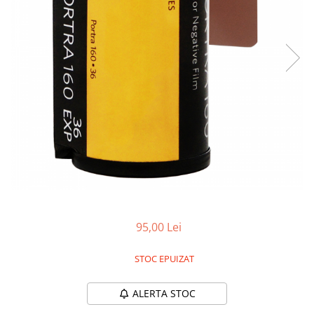
Parasolare
Teleconvertoare
Adaptoare montura / baioneta
Capace obiectiv si camera
Inele Macro
Filtre foto
Filtre Filet
Filtre tip Cokin
Filtre White Balance
Accesorii filtre
Convertoare pe filet foto video
95,00 Lei
Inele reductii obiective
STOC EPUIZAT
Curatare si intretinere
Blitz-uri externe
ALERTA STOC
Blitz-uri TTL - Dedicate