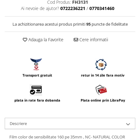
Cod Produs:
FH3131
Compatibil Sony
Ai nevoie de ajutor?
0722236221
/
0770341460
Blitz-uri circulare (Macro)
Adaptoare stativ port umbrela si
La achizitionarea acestui produs primiti
95
puncte de fidelitate
blitz TTL
Comander TTL
Adauga la Favorite
Cere informatii
Cabluri TTL
Cabluri si Patine Sincron
Alimentare auxiliara blitz
Transport gratuit
retur in 14 zile fara motiv
Protectie patina apa, ploaie
Bounce-uri, Softbox-uri
Ring-Flash Adaptor
plata in rate fara dobanda
Plata online prin LibraPay
Bracket-uri si suporti
Huse protectie blitz extern
Descriere
Huse protectie filtre gel
Accesorii Aparate Digitale
Film color de sensibilitate 160 pe 35mm , NC- NATURAL COLOR