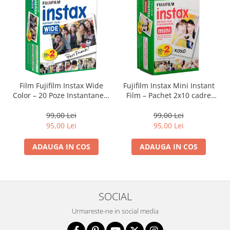
Genti foto
Genti Holster TopLoader
Genti, Troller Video
Rucsacuri Foto
Only One Shoulder - SlingShot
Film Fujifilm Instax Wide
Fujifilm Instax Mini Instant
Tocuri si huse protectie aparate
Color – 20 Poze Instantanee,
Film – Pachet 2x10 cadre
Hamuri si Centuri foto
Format Mare, Culori
(ISO 800) pentru imagini
Vibrante
color vibrante și developare
99,00 Lei
99,00 Lei
Curele Aparat - Umar
rapidă
95,00 Lei
95,00 Lei
Genti Laptop si iPad
ADAUGA IN COS
ADAUGA IN COS
Hand Strap / Grip
Troller
Accesorii genti si trollere
SOCIAL
Solid-State Drive (SSD)
Urmareste-ne in social media
Video / Camere si accesorii
Camere video profesionale