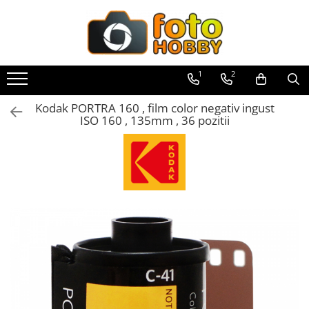
Toate Produsele
Aparate Foto
1
2
Aparate Foto Mirrorless
Kodak PORTRA 160 , film color negativ ingust
Aparate Foto DSLR
ISO 160 , 135mm , 36 pozitii
Aparate Foto Compacte
Aparate foto instant
Aparate foto pe film
Cursuri foto
Obiective foto si accesorii
Obiective Mirorless
Obiective DSLR
Huse si tocuri protectie obiective
Obiective Cinematice