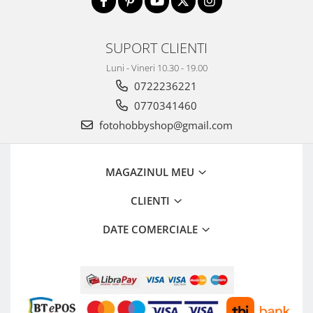
Camere Video Cinematice
Camere video de actiune
SUPORT CLIENTI
Accesorii camere video de actiune
Luni - Vineri 10.30 - 19.00
Accesorii drone
0722236221
Acumulatori camere video
0770341460
Lampi video
fotohobbyshop@gmail.com
Stabilizatoare (Gimbal) / Steady
Cam
MAGAZINUL MEU
Huse Protectie / Ploaie camere
video
CLIENTI
Accesorii diverse pt camere video
DATE COMERCIALE
Camere Video Cinematice
Drone
Slider
Camere Video Compacte