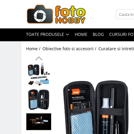
Toate Produsele
Aparate Foto
TOATE PRODUSELE
HOME
BLOG
CURSURI F
Aparate Foto Mirrorless
Home /
Obiective foto si accesorii /
Curatare si intret
Aparate Foto DSLR
Aparate Foto Compacte
Aparate foto instant
Aparate foto pe film
Cursuri foto
Obiective foto si accesorii
Obiective Mirorless
Obiective DSLR
Huse si tocuri protectie obiective
Obiective Cinematice