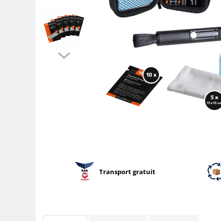
Parasolare
Teleconvertoare
Adaptoare montura / baioneta
Capace obiectiv si camera
Inele Macro
Filtre foto
Filtre Filet
Filtre tip Cokin
Filtre White Balance
Accesorii filtre
Convertoare pe filet foto video
Inele reductii obiective
Transport gratuit
Curatare si intretinere
Blitz-uri externe
Blitz-uri TTL - Dedicate