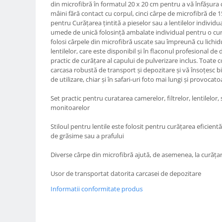
din microfibră în formatul 20 x 20 cm pentru a vă înfășura
Carduri memorie, Cititoare
mâini fără contact cu corpul, cinci cârpe de microfibră de 1
Carduri memorie
pentru Curățarea țintită a pieselor sau a lentilelor individu
umede de unică folosință ambalate individual pentru o cur
Cititoare carduri
folosi cârpele din microfibră uscate sau împreună cu lichid
Huse protectie card memorie
lentilelor, care este disponibil și în flaconul profesional d
Grip-uri
practic de curățare al capului de pulverizare inclus. Toate 
carcasa robustă de transport și depozitare și vă însoțesc b
Telecomenzi
de utilizare, chiar și în safari-uri foto mai lungi și provocato
LCD protectie
Set practic pentru curatarea camerelor, filtrelor, lentilelor,
Recordere audio digitale
monitoarelor
Acumulatori si baterii
Stiloul pentru lentile este folosit pentru curățarea eficient
Acumulatori Foto
de grăsime sau a prafului
Acumulatori AA/AAA (R6/R3)) si
Diverse cârpe din microfibră ajută, de asemenea, la curăța
incarcatoare
Baterii
Usor de transportat datorita carcasei de depozitare
Incarcatoare acumulatori Foto-
Informatii conformitate produs
Video
Huse protectie acumulatori foto
Tablete grafice