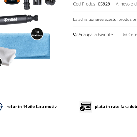
Cod Produs:
C5929
Ai nevoie d
La achizitionarea acestui produs pr
Adauga la Favorite
Cere 
retur in 14 zile fara motiv
plata in rate fara do