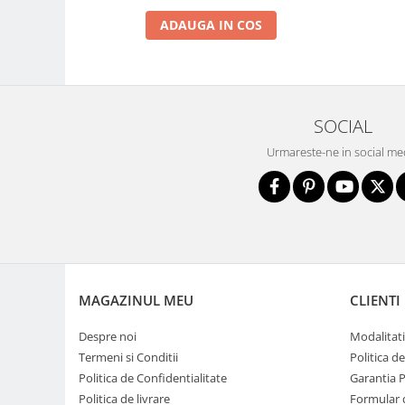
Genti foto
ADAUGA IN COS
Genti Holster TopLoader
Genti, Troller Video
Rucsacuri Foto
SOCIAL
Only One Shoulder - SlingShot
Urmareste-ne in social me
Tocuri si huse protectie aparate
Hamuri si Centuri foto
Curele Aparat - Umar
Genti Laptop si iPad
Hand Strap / Grip
Troller
MAGAZINUL MEU
CLIENTI
Accesorii genti si trollere
Despre noi
Modalitati
Solid-State Drive (SSD)
Termeni si Conditii
Politica d
Video / Camere si accesorii
Politica de Confidentialitate
Garantia 
Camere video profesionale
Politica de livrare
Formular 