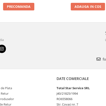
PRECOMANDA
ADAUGA IN COS
dia
fo
DATE COMERCIALE
 de Plata
Total Star Service SRL
e Retur
J40/21825/1994
Produselor
RO6558066
de Retur
Str. Covaci nr. 7