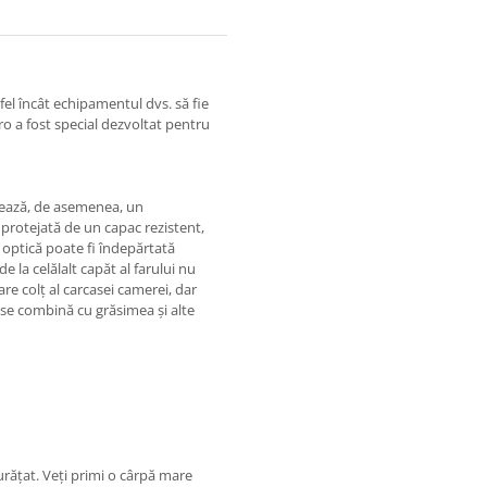
fel încât echipamentul dvs. să fie
ro a fost special dezvoltat pentru
erează, de asemenea, un
 protejată de un capac rezistent,
 optică poate fi îndepărtată
de la celălalt capăt al farului nu
re colț al carcasei camerei, dar
e se combină cu grăsimea și alte
curățat. Veți primi o cârpă mare