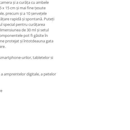
 camera și a curăța cu ambele
5 x 15 cm și mai fine țesute
ale, precum și a 10 șervețele
ățare rapidă și spontană. Puteți
ul special pentru curățarea
e dimensiunea de 30 ml și setul
componentele pot fi găsite în
ine protejat și întotdeauna gata
are.
 smartphone-urilor, tabletelor si
ă a amprentelor digitale, a petelor
re