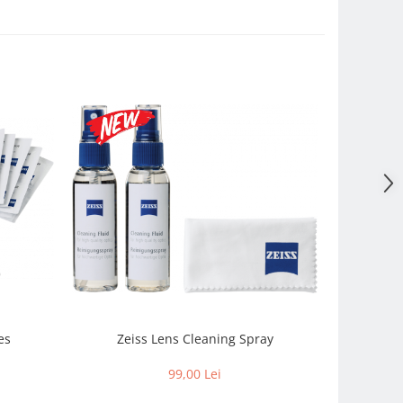
es
Zeiss Lens Cleaning Spray
Kit Curăța
99,00 Lei
1