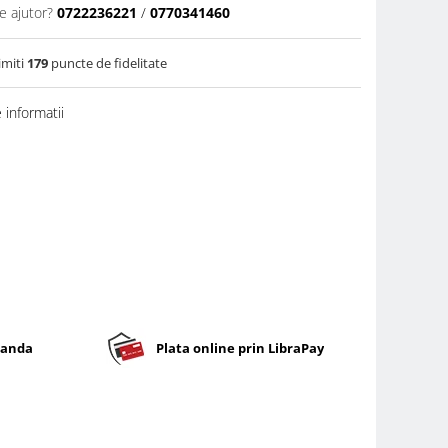
e ajutor?
0722236221
/
0770341460
imiti
179
puncte de fidelitate
informatii
banda
Plata online prin LibraPay