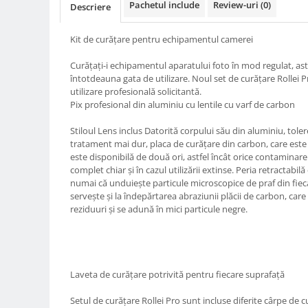
Pachetul include
Review-uri
(0)
Descriere
Compatibil Sony
Blitz-uri circulare (Macro)
Kit de curățare pentru echipamentul camerei
Adaptoare stativ port umbrela si
blitz TTL
Curățați-i echipamentul aparatului foto în mod regulat, ast
întotdeauna gata de utilizare. Noul set de curățare Rollei P
Comander TTL
utilizare profesională solicitantă.
Cabluri TTL
Pix profesional din aluminiu cu lentile cu varf de carbon
Cabluri si Patine Sincron
Stiloul Lens inclus Datorită corpului său din aluminiu, tol
tratament mai dur, placa de curățare din carbon, care este
Alimentare auxiliara blitz
este disponibilă de două ori, astfel încât orice contaminare
Protectie patina apa, ploaie
complet chiar și în cazul utilizării extinse. Peria retractabilă 
numai că unduiește particule microscopice de praf din fieca
Bounce-uri, Softbox-uri
servește și la îndepărtarea abraziunii plăcii de carbon, car
reziduuri și se adună în mici particule negre.
Ring-Flash Adaptor
Bracket-uri si suporti
Huse protectie blitz extern
Laveta de curățare potrivită pentru fiecare suprafață
Huse protectie filtre gel
Accesorii Aparate Digitale
Setul de curățare Rollei Pro sunt incluse diferite cârpe de 