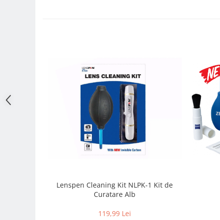
Adaptoare pentru convertoare sau
filtre
Alimentatoare 220V
Cabluri
Carcase de tip Cage, pentru
integrare in sisteme video
complexe
Curatare Senzor
Huse de ploaie
Microfoane / Reportofoane
Nivela patina
Ocular
Transmitator de fisiere fara fir
Vizor
Lenspen Cleaning Kit NLPK-1 Kit de
Curatare Alb
Accesorii diverse
119,99 Lei
Genti, Rucsacuri, Troller foto