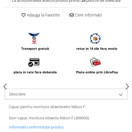
La achizitionarea acestui produs primiti
25
puncte de fidelitate
Vizor
Accesorii diverse
Adauga la Favorite
Cere informatii
Transport gratuit
retur in 14 zile fara motiv
plata in rate fara dobanda
Plata online prin LibraPay
Descriere
Capac pentru montura obiectivelor Nikon F
Dorr capac montura obiectiv Nikon F (309003)
Informatii conformitate produs