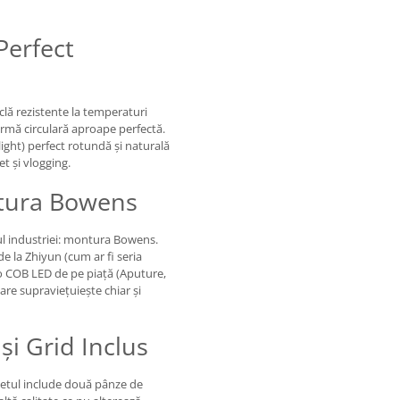
Perfect
iclă rezistente la temperaturi
ormă circulară aproape perfectă.
ight) perfect rotundă și naturală
et și vlogging.
ntura Bowens
ul industriei: montura Bowens.
de la Zhiyun (cum ar fi seria
o COB LED de pe piață (Aputure,
are supraviețuiește chiar și
și Grid Inclus
hetul include două pânze de