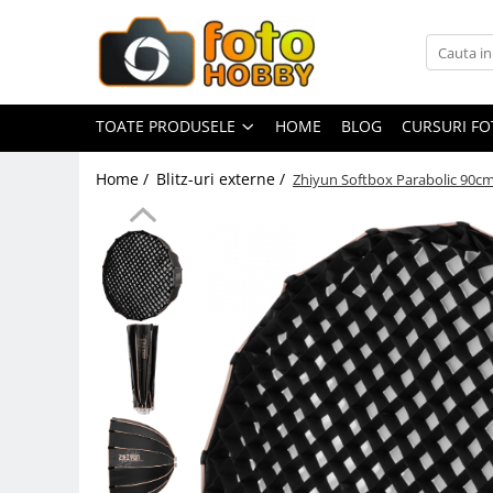
Toate Produsele
Aparate Foto
TOATE PRODUSELE
HOME
BLOG
CURSURI F
Aparate Foto Mirrorless
Home /
Blitz-uri externe /
Zhiyun Softbox Parabolic 90c
Aparate Foto DSLR
Aparate Foto Compacte
Aparate foto instant
Aparate foto pe film
Cursuri foto
Obiective foto si accesorii
Obiective Mirorless
Obiective DSLR
Huse si tocuri protectie obiective
Obiective Cinematice