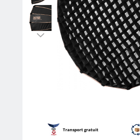
Parasolare
Teleconvertoare
Adaptoare montura / baioneta
Capace obiectiv si camera
Inele Macro
Filtre foto
Filtre Filet
Filtre tip Cokin
Filtre White Balance
Accesorii filtre
Convertoare pe filet foto video
Inele reductii obiective
Curatare si intretinere
Blitz-uri externe
Transport gratuit
Blitz-uri TTL - Dedicate