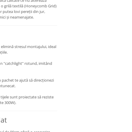
altă calitate ce nu alterează
 o grilă textilă (Honeycomb Grid)
r putea lovi pereții din jur,
 mici și neamenajate.
limină stresul montajului, ideal
iile.
n "catchlight" rotund, imitând
n pachet te ajută să direcționezi
ntunecat.
 tijele sunt proiectate să reziste
ste 300W).
at