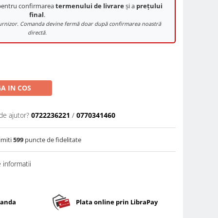
 pentru confirmarea
termenului de livrare
și a
prețului
final
.
e furnizor. Comanda devine fermă doar după confirmarea noastră
directă.
A IN COS
de ajutor?
0722236221
/
0770341460
imiti
599
puncte de fidelitate
informatii
banda
Plata online prin LibraPay