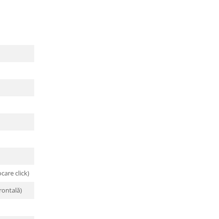
care click)
rontală)