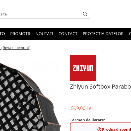
OTO
PROMOTII
NOUTATI
CONTACT
PROTECTIA DATELOR
m (Bowens Mount)
Zhiyun Softbox Parab
599,00 Lei
Termen de livrare:
🕒 Produs disponib