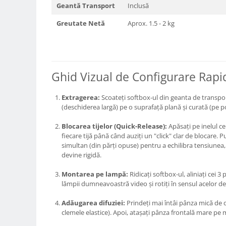
Geantă Transport
Inclusă
Trepiede si monopiede
Trepiede foto
Greutate Netă
Aprox. 1.5 - 2 kg
Trepiede video
Trepied / Monopied Carbon
Trepiede pentru compacte /
Ghid Vizual de Configurare Rapi
webcam-uri
Monopiede foto/video
Extragerea:
Scoateți softbox-ul din geanta de transport 
(deschiderea largă) pe o suprafață plană și curată (pe p
Cap trepied si monopied
Carucioare trepied (Dolly)
Blocarea tijelor (Quick-Release):
Apăsați pe inelul cen
fiecare tijă până când auziți un "click" clar de blocare. P
Placute cap trepied
simultan (din părți opuse) pentru a echilibra tensiune
Huse trepied / stativ lumini
devine rigidă.
Sina Focus pentru Macro
Montarea pe lampă:
Ridicați softbox-ul, aliniați cei 3
lămpii dumneavoastră video și rotiți în sensul acelor de
Accesorii trepiede si monopiede
Selfie Stick
Adăugarea difuziei:
Prindeți mai întâi pânza mică de di
clemele elastice). Apoi, atașați pânza frontală mare pe m
Studio/Lumini si accesorii