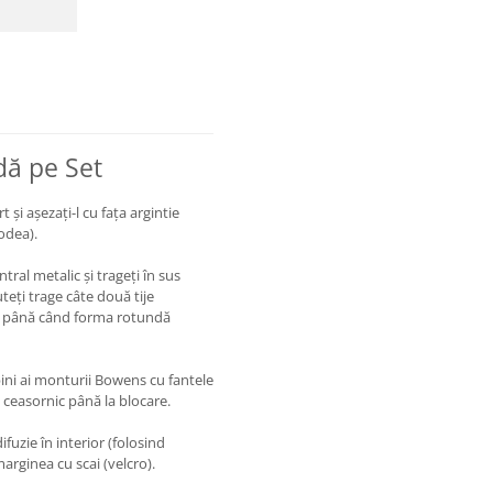
dă pe Set
și așezați-l cu fața argintie
odea).
tral metalic și trageți în sus
uteți trage câte două tije
a, până când forma rotundă
 pini ai monturii Bowens cu fantele
 ceasornic până la blocare.
fuzie în interior (folosind
arginea cu scai (velcro).