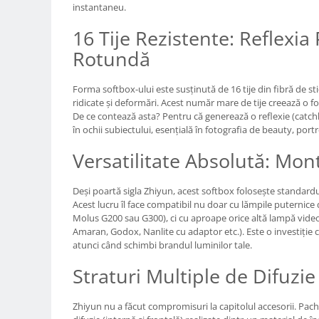
Carduri memorie, Cititoare
instantaneu.
Carduri memorie
16 Tije Rezistente: Reflexia 
Cititoare carduri
Rotundă
Huse protectie card memorie
Grip-uri
Forma softbox-ului este susținută de 16 tije din fibră de st
ridicate și deformări. Acest număr mare de tije creează o f
Telecomenzi
De ce contează asta? Pentru că generează o reflexie (catchl
LCD protectie
în ochii subiectului, esențială în fotografia de beauty, portr
Recordere audio digitale
Versatilitate Absolută: Mo
Acumulatori si baterii
Deși poartă sigla Zhiyun, acest softbox folosește standard
Acumulatori Foto
Acest lucru îl face compatibil nu doar cu lămpile puternice 
Acumulatori AA/AAA (R6/R3)) si
Molus G200 sau G300), ci cu aproape orice altă lampă vide
incarcatoare
Amaran, Godox, Nanlite cu adaptor etc.). Este o investiție c
atunci când schimbi brandul luminilor tale.
Baterii
Incarcatoare acumulatori Foto-
Straturi Multiple de Difuzie 
Video
Huse protectie acumulatori foto
Zhiyun nu a făcut compromisuri la capitolul accesorii. Pac
Tablete grafice