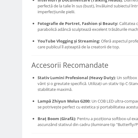
Interviuri și Documentare (Talking Heads):
Diametr
Genti foto
perfectă de la talie în sus (bust), învăluind subiectul î
imperfecțiunile pielii.
Genti Holster TopLoader
Fotografie de Portret, Fashion și Beauty:
Calitatea 
Genti, Troller Video
parabolică adâncă sculptează excelent trăsăturile machia
Rucsacuri Foto
YouTube Vlogging și Streaming:
Oferă aspectul profe
Only One Shoulder - SlingShot
care publicul îl așteaptă de la creatorii de top.
Tocuri si huse protectie aparate
Hamuri si Centuri foto
Accesorii Recomandate
Curele Aparat - Umar
Stativ Lumini Profesional (Heavy Duty):
Un softbox 
Genti Laptop si iPad
vânt și o greutate specifică. Utilizați un stativ tip C-Sta
stabilitate maximă.
Hand Strap / Grip
Troller
Lampă Zhiyun Molus G200:
Un COB LED ultra-compact
se potrivește perfect cu estetica și portabilitatea acestu
Accesorii genti si trollere
Braț Boom (Girafă):
Pentru a poziționa softbox-ul exa
Solid-State Drive (SSD)
ascunzând stativul din cadru (iluminare tip "Butterfly
Video / Camere si accesorii
Camere video profesionale