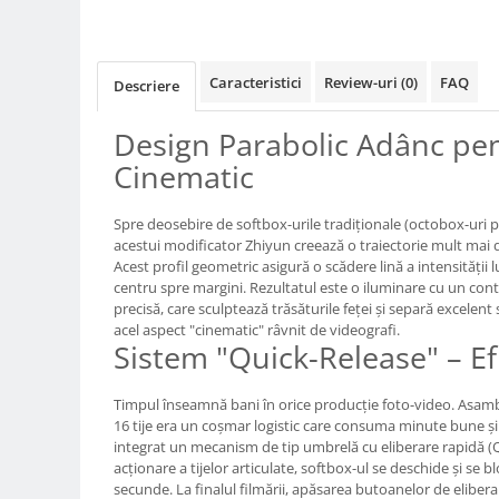
Compatibil Sony
Blitz-uri circulare (Macro)
Adaptoare stativ port umbrela si
Caracteristici
Review-uri
(0)
FAQ
Descriere
blitz TTL
Design Parabolic Adânc pen
Comander TTL
Cinematic
Cabluri TTL
Cabluri si Patine Sincron
Spre deosebire de softbox-urile tradiționale (octobox-uri p
Alimentare auxiliara blitz
acestui modificator Zhiyun creează o traiectorie mult mai 
Acest profil geometric asigură o scădere lină a intensității l
Protectie patina apa, ploaie
centru spre margini. Rezultatul este o iluminare cu un cont
Bounce-uri, Softbox-uri
precisă, care sculptează trăsăturile feței și separă excelent
acel aspect "cinematic" râvnit de videografi.
Ring-Flash Adaptor
Sistem "Quick-Release" – Ef
Bracket-uri si suporti
Timpul înseamnă bani în orice producție foto-video. Asamb
Huse protectie blitz extern
16 tije era un coșmar logistic care consuma minute bune și 
Huse protectie filtre gel
integrat un mecanism de tip umbrelă cu eliberare rapidă (Q
acționare a tijelor articulate, softbox-ul se deschide și se 
Accesorii Aparate Digitale
secunde. La finalul filmării, apăsarea butoanelor de elibera