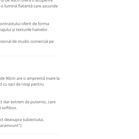
ul de 90cm oferă o acoperire
ntr-o lumină flatantă care ascunde
contrastului oferit de forma
jului și texturile hainelor.
sional de studio comercial pe
de 90cm are o amprentă mare la
nd cu saci de nisip pentru
 dar extrem de puternic, care
i softbox.
ct deasupra subiectului,
/Paramount").