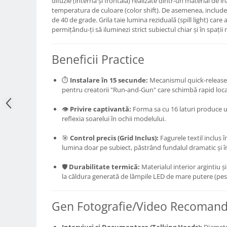
difuzie (internă și frontală) realizate dintr-un material de în
temperatura de culoare (color shift). De asemenea, include
Adaptoare pentru convertoare sau
de 40 de grade. Grila taie lumina reziduală (spill light) care a
filtre
permițându-ți să iluminezi strict subiectul chiar și în spații
Alimentatoare 220V
Cabluri
Beneficii Practice
Carcase de tip Cage, pentru
⏱️
Instalare în 15 secunde:
Mecanismul quick-release e
integrare in sisteme video
pentru creatorii "Run-and-Gun" care schimbă rapid locaț
complexe
Curatare Senzor
👁️
Privire captivantă:
Forma sa cu 16 laturi produce u
Huse de ploaie
reflexia soarelui în ochii modelului.
Microfoane / Reportofoane
🎯
Control precis (Grid Inclus):
Fagurele textil inclus î
Nivela patina
lumina doar pe subiect, păstrând fundalul dramatic și î
Ocular
🛡️
Durabilitate termică:
Materialul interior argintiu și
Transmitator de fisiere fara fir
la căldura generată de lămpile LED de mare putere (pe
Vizor
Gen Fotografie/Video Recomand
Accesorii diverse
Genti, Rucsacuri, Troller foto