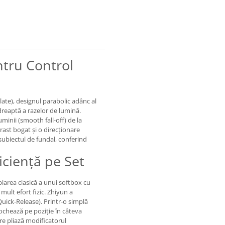
tru Control
late), designul parabolic adânc al
dreaptă a razelor de lumină.
uminii (smooth fall-off) de la
rast bogat și o direcționare
 subiectul de fundal, conferind
iciență pe Set
larea clasică a unui softbox cu
mult efort fizic. Zhiyun a
uick-Release). Printr-o simplă
blochează pe poziție în câteva
re pliază modificatorul