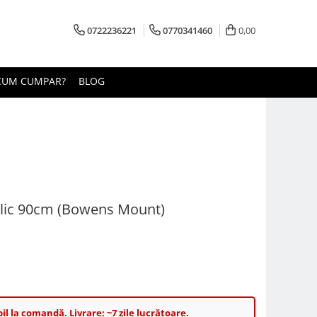
0722236221
0770341460
0,00
CUM CUMPAR?
BLOG
olic 90cm (Bowens Mount)
il la comandă. Livrare: ~7 zile lucrătoare.