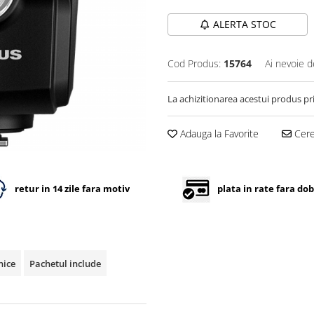
ALERTA STOC
Cod Produs:
15764
Ai nevoie d
La achizitionarea acestui produs pr
Adauga la Favorite
Cere 
retur in 14 zile fara motiv
plata in rate fara do
nice
Pachetul include