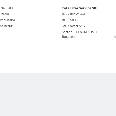
 de Plata
Total Star Service SRL
e Retur
J40/21825/1994
Produselor
RO6558066
de Retur
Str. Covaci nr. 7
Sector 3. CENTRUL ISTORIC,
Bucuresti
©
L