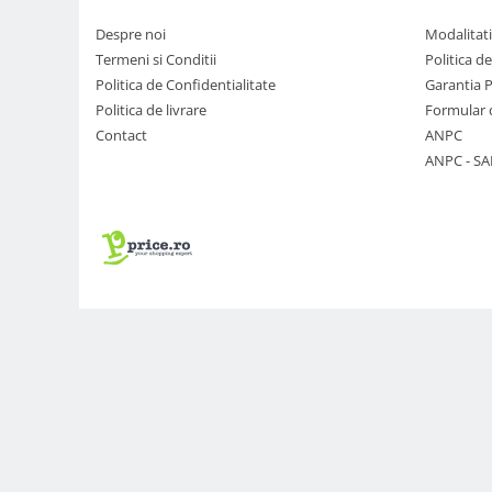
Genti foto
Despre noi
Modalitati
Genti Holster TopLoader
Termeni si Conditii
Politica d
Politica de Confidentialitate
Garantia 
Genti, Troller Video
Politica de livrare
Formular 
Rucsacuri Foto
Contact
ANPC
Only One Shoulder - SlingShot
ANPC - SA
Tocuri si huse protectie aparate
Hamuri si Centuri foto
Curele Aparat - Umar
Genti Laptop si iPad
Hand Strap / Grip
Troller
Accesorii genti si trollere
Solid-State Drive (SSD)
Video / Camere si accesorii
Camere video profesionale