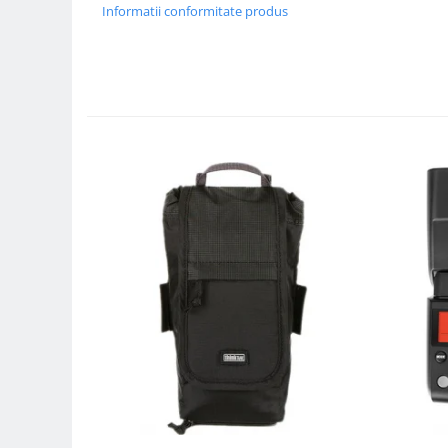
Carduri memorie, Cititoare
Informatii conformitate produs
Carduri memorie
Cititoare carduri
Huse protectie card memorie
Grip-uri
Telecomenzi
LCD protectie
Recordere audio digitale
Acumulatori si baterii
Acumulatori Foto
Acumulatori AA/AAA (R6/R3)) si
incarcatoare
Baterii
Incarcatoare acumulatori Foto-
Video
Huse protectie acumulatori foto
Tablete grafice