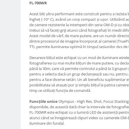
FL‑700WR
Compatibil Sony
Blitz-uri circulare (Macro)
Acest bliţ ultra performant este construit pentru a rezista în 
îngheţ (‑10° C), având un corp compact şi uşor. Utilizând 
Adaptoare stativ port umbrela si
de camere rezistente la intemperii din seria OM‑D şi cu ob
blitz TTL
trebui să vă faceţi griji atunci când fotografiaţi în medii dific
Comander TTL
Acest model de vârf, de mare putere, are un număr direct
dintre procesorul de imagine încorporat al camerei (TruePi
Cabluri TTL
TTL permite iluminarea optimă în timpul sesiunilor dvs de 
Cabluri si Patine Sincron
Deoarece bliţul este echipat cu un mod de iluminare wireles
Alimentare auxiliara blitz
fotografierea cu mai multe bliţuri de mare putere, cu decla
până la 30m, care vă permite controlul a până la 3 grupuri ş
Protectie patina apa, ploaie
pentru a selecta dacă un grup declanşează sau nu, pentru a
Bounce-uri, Softbox-uri
pentru a face diverse setări. Un alt beneficiu suplimentar es
posibilitatea să ataşaţi pur şi simplu bliţul la patina camerei ş
Ring-Flash Adaptor
timp ce utilizaţi funcţia de comandă.
Bracket-uri si suporti
Funcţiile unice
Olympus ‑ High Res. Shot, Focus Stacking ş
Huse protectie blitz extern
disponibile, de această dată chiar la intervale de fotografie
FL‑700WR este echipat cu o lumină LED de asistenţă pentru 
Huse protectie filtre gel
atunci când se înregistrează clipuri video cu camerele OM‑D
iluminare din fundal.
Accesorii Aparate Digitale