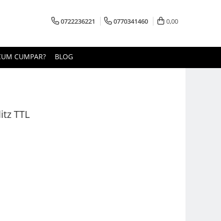
0722236221
0770341460
0,00
CUM CUMPAR?
BLOG
itz TTL