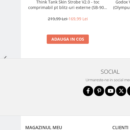
Think Tank Skin Strobe V2.0 - toc
Godox V
comprimabil pt blitz-uri externe (SB-900,
(Olympus
Adaptoare pentru convertoare sau
910, 580EX II, 600EX-RT)
filtre
219,99 Lei
169,99 Lei
Alimentatoare 220V
Cabluri
ADAUGA IN COS
Carcase de tip Cage, pentru
integrare in sisteme video
complexe
Curatare Senzor
Huse de ploaie
SOCIAL
Microfoane / Reportofoane
Urmareste-ne in social me
Nivela patina
Ocular
Transmitator de fisiere fara fir
Vizor
Accesorii diverse
Genti, Rucsacuri, Troller foto
MAGAZINUL MEU
CLIENTI