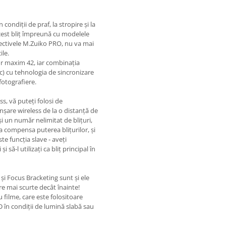
condiţii de praf, la stropire şi la
acest bliţ împreună cu modelele
iectivele M.Zuiko PRO, nu va mai
ile.
or maxim 42, iar combinaţia
c) cu tehnologia de sincronizare
fotografiere.
s, vă puteţi folosi de
nşare wireless de la o distanţă de
i un număr nelimitat de bliţuri,
 compensa puterea bliţurilor, şi
te funcţia slave ‑ aveţi
i să‑l utilizaţi ca bliţ principal în
i Focus Bracketing sunt şi ele
re mai scurte decât înainte!
filme, care este folositoare
 în condiţii de lumină slabă sau