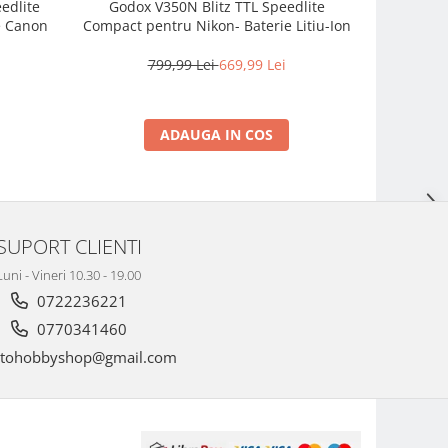
eedlite
Godox V350N Blitz TTL Speedlite
Godox Vi
e Canon
Compact pentru Nikon- Baterie Litiu-Ion
extern de
799,99 Lei
669,99 Lei
7
ADAUGA IN COS
SUPORT CLIENTI
Luni - Vineri 10.30 - 19.00
0722236221
0770341460
tohobbyshop@gmail.com