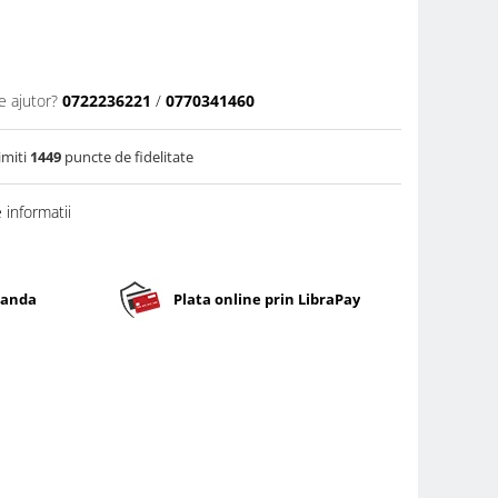
e ajutor?
0722236221
/
0770341460
imiti
1449
puncte de fidelitate
informatii
banda
Plata online prin LibraPay