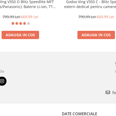
ing V350 O Blitz Speedlite MFT
Godox Ving V350 C - Blitz Sp
/Panasonic): Baterie Li-ion, TTL,
extern dedicat pentru camer
HSS și Compact
799,99 Lei
669,99 Lei
799,99 Lei
669,99 Lei
ADAUGA IN COS
ADAUGA IN COS
dia
fo
DATE COMERCIALE