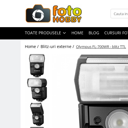
Toate Produsele
Aparate Foto
TOATE PRODUSELE
HOME
BLOG
CURSURI F
Aparate Foto Mirrorless
Home /
Blitz-uri externe /
Olympus FL-700WR - blitz TTL
Aparate Foto DSLR
Aparate Foto Compacte
Aparate foto instant
Aparate foto pe film
Cursuri foto
Obiective foto si accesorii
Obiective Mirorless
Obiective DSLR
Huse si tocuri protectie obiective
Obiective Cinematice