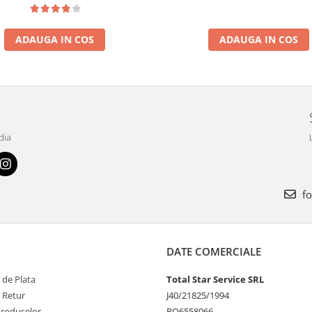
ADAUGA IN COS
ADAUGA IN COS
dia
fo
DATE COMERCIALE
 de Plata
Total Star Service SRL
e Retur
J40/21825/1994
Produselor
RO6558066