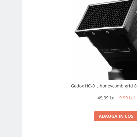
Genti foto
Genti Holster TopLoader
Genti, Troller Video
Rucsacuri Foto
Only One Shoulder - SlingShot
Tocuri si huse protectie aparate
Hamuri si Centuri foto
Curele Aparat - Umar
Genti Laptop si iPad
Godox HC-01, honeycomb grid
Hand Strap / Grip
49,99 Lei
19,99 Lei
Troller
Accesorii genti si trollere
ADAUGA IN COS
Solid-State Drive (SSD)
Video / Camere si accesorii
Camere video profesionale