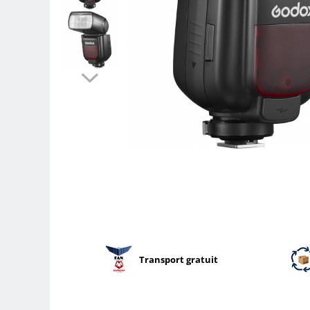
Parasolare
Teleconvertoare
Adaptoare montura / baioneta
Capace obiectiv si camera
Inele Macro
Filtre foto
Filtre Filet
Filtre tip Cokin
Filtre White Balance
Accesorii filtre
Convertoare pe filet foto video
Inele reductii obiective
Curatare si intretinere
Transport gratuit
Blitz-uri externe
Blitz-uri TTL - Dedicate