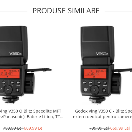
PRODUSE SIMILARE
ing V350 O Blitz Speedlite MFT
Godox Ving V350 C - Blitz Sp
/Panasonic): Baterie Li-ion, TTL,
extern dedicat pentru camer
HSS și Compact
799,99 Lei
669,99 Lei
799,99 Lei
669,99 Lei