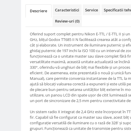
Compatibil Sony
Caracteristici
Service
Specificatii teh
Descriere
Blitz-uri circulare (Macro)
Adaptoare stativ port umbrela si
Review-uri
(0)
blitz TTL
Oferind suport complet pentru Nikon E-TTL / E-TTL II și un
Comander TTL
GHz, blițul Godox TT685 II N facilitează crearea atât a confi
Cabluri TTL
cât și elaborate. Un instrument de iluminare puternic și efi
ghidaj puternic de 197 inchi la ISO 100 cu un interval de z
Cabluri si Patine Sincron
funcționează ca o unitate master sau slave complet fără fir 
versatilitate maximă, această unitate actualizată se înclină d
Alimentare auxiliara blitz
330°, oferindu-vă unghiuri de bliț mai flexibile și un proce
Protectie patina apa, ploaie
eficient. De asemenea, este prezentată o nouă și unică fu
Manual), care permite conversia instantanee de la TTL la 
Bounce-uri, Softbox-uri
ajută să blocați valoarea corectă a expunerii și este utilă
de plecare bun pentru setarea unităților bliț externe în m
Ring-Flash Adaptor
utilizare, un panou LCD din spate ușor de citit luminează setă
Bracket-uri si suporti
un port de sincronizare de 2,5 mm pentru conectivitate de 
Huse protectie blitz extern
Un sistem radio X integrat de 2,4 GHz este încorporat în T
Huse protectie filtre gel
fir. Capabil să fie configurat ca master sau slave, acest bliț 
configurație versatilă de iluminare cu o rază de 328' și sup
Accesorii Aparate Digitale
grupuri. Funcționează ca unitate de transmisie pentru sist