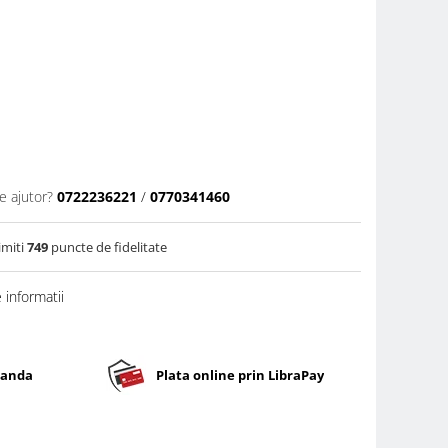
e ajutor?
0722236221
/
0770341460
imiti
749
puncte de fidelitate
informatii
banda
Plata online prin LibraPay