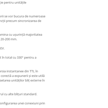
e pentru unitățile
atorii se vor bucura de numeroase
uncții precum sincronizarea de
lumina cu ușurință majoritatea
e 20-200 mm.
 EV.
tit în total cu 330° pentru a
rsia instantanee din TTL în
corectă a expunerii și este utilă
tarea unităților bliț externe în
l cu alte blițuri standard.
configurarea unei conexiuni prin