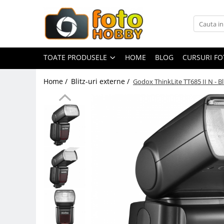
Toate Produsele
Aparate Foto
TOATE PRODUSELE
HOME
BLOG
CURSURI F
Aparate Foto Mirrorless
Home /
Blitz-uri externe /
Godox ThinkLite TT685 II N - B
Aparate Foto DSLR
Aparate Foto Compacte
Aparate foto instant
Aparate foto pe film
Cursuri foto
Obiective foto si accesorii
Obiective Mirorless
Obiective DSLR
Huse si tocuri protectie obiective
Obiective Cinematice