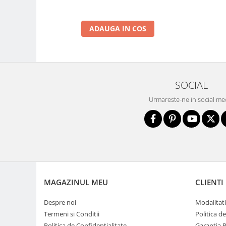
Trepiede si monopiede
Trepiede foto
ADAUGA IN COS
Trepiede video
Trepied / Monopied Carbon
Trepiede pentru compacte /
webcam-uri
SOCIAL
Monopiede foto/video
Urmareste-ne in social me
Cap trepied si monopied
Carucioare trepied (Dolly)
Placute cap trepied
Huse trepied / stativ lumini
Sina Focus pentru Macro
MAGAZINUL MEU
CLIENTI
Accesorii trepiede si monopiede
Selfie Stick
Despre noi
Modalitati
Termeni si Conditii
Politica d
Studio/Lumini si accesorii
Politica de Confidentialitate
Garantia 