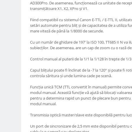
Carduri memorie, Cititoare
AD300Pro. De asemenea, funcționează ca unitate de recepți
transmițătoare X1, X2, XPro și V1.
Carduri memorie
Cititoare carduri
Fiind compatibil cu sistemul Canon E-TTL / E-TTL II, utiliz
setări automate pentru bliț și de capacitatea de a utiliza f
Huse protectie card memorie
mare viteză de până la 1/8000 de secunde.
Grip-uri
Cu un număr de ghidare de 197' la ISO 100, TT685 II N va i
Telecomenzi
subiecților. De asemenea, are un cap de zoom cu o rază d
LCD protectie
Control manual al puterii de la 1/1 la 1/128 în trepte de 1/3
Recordere audio digitale
Capul blițului poate fi înclinat de la -7 la 120° și poate fi ro
Acumulatori si baterii
controla săritura și unde lumina cade pe scenă.
Acumulatori Foto
Funcția unică TCM (TTL convertit în manual) permite conve
Acumulatori AA/AAA (R6/R3)) si
modul manual. Această funcție vă ajută să blocați valoarea 
incarcatoare
pentru a determina rapid un punct de plecare bun pentru se
Baterii
modul manual.
Incarcatoare acumulatori Foto-
Transmisia optică master/slave este disponibilă pentru lucru
Video
Huse protectie acumulatori foto
Un port de sincronizare de 2,5 mm este disponibil pentru 
Tablete grafice
cablu la o cameră sau declanșator.