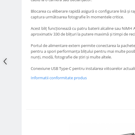
Adaptoare pentru convertoare sau
Blocarea cu eliberare rapidă asigură o configurare lină și rap
filtre
captura următoarea fotografie în momentele critice.
Alimentatoare 220V
Acest bliț funcționează cu patru baterii alcaline sau NiMH A
Cabluri
aproximativ 330 de blițuri la putere maximă și timpi de reci
Carcase de tip Cage, pentru
Portul de alimentare extern permite conectarea la pachetel
integrare in sisteme video
pentru a spori performanța blițului pentru mai multe posibil
complexe
nunți, modă, fotografie de știri și multe altele.
Curatare Senzor
Huse de ploaie
Conexiune USB Type-C pentru instalarea viitoarelor actuali
Microfoane / Reportofoane
Informatii conformitate produs
Nivela patina
Ocular
Transmitator de fisiere fara fir
Vizor
Accesorii diverse
Genti, Rucsacuri, Troller foto