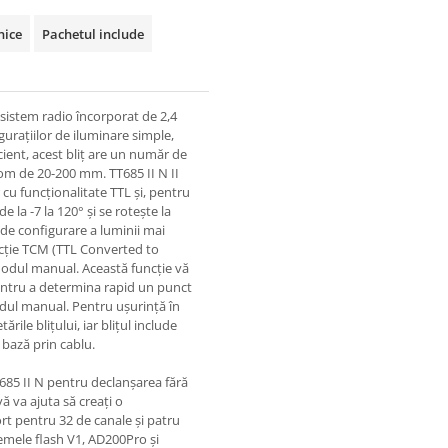
nice
Pachetul include
 sistem radio încorporat de 2,4
gurațiilor de iluminare simple,
cient, acest bliț are un număr de
oom de 20-200 mm. TT685 II N II
cu funcționalitate TTL și, pentru
e la -7 la 120° și se rotește la
s de configurare a luminii mai
ncție TCM (TTL Converted to
modul manual. Această funcție vă
 pentru a determina rapid un punct
odul manual. Pentru ușurință în
rile blițului, iar blițul include
bază prin cablu.
T685 II N pentru declanșarea fără
vă va ajuta să creați o
ort pentru 32 de canale și patru
emele flash V1, AD200Pro și