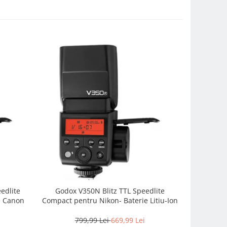
eedlite
Godox V350N Blitz TTL Speedlite
Godox Vi
e Canon
Compact pentru Nikon- Baterie Litiu-Ion
extern de
799,99 Lei
669,99 Lei
7