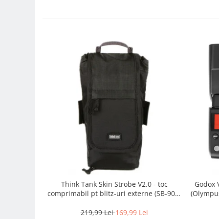
Camere Video Cinematice
Camere video de actiune
Accesorii camere video de actiune
Accesorii drone
Acumulatori camere video
Lampi video
Stabilizatoare (Gimbal) / Steady
Cam
Huse Protectie / Ploaie camere
video
Accesorii diverse pt camere video
Camere Video Cinematice
Drone
Think Tank Skin Strobe V2.0 - toc
Godox V
comprimabil pt blitz-uri externe (SB-900,
(Olympus
Slider
910, 580EX II, 600EX-RT)
Camere Video Compacte
219,99 Lei
169,99 Lei