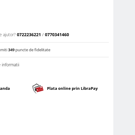
e ajutor?
0722236221
/
0770341460
imiti
349
puncte de fidelitate
informatii
banda
Plata online prin LibraPay