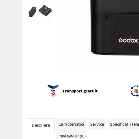
Parasolare
Teleconvertoare
Adaptoare montura / baioneta
Capace obiectiv si camera
Inele Macro
Filtre foto
Filtre Filet
Filtre tip Cokin
Filtre White Balance
Accesorii filtre
Transport gratuit
Convertoare pe filet foto video
Inele reductii obiective
Curatare si intretinere
Caracteristici
Service
Specificatii teh
Descriere
Blitz-uri externe
Blitz-uri TTL - Dedicate
Review-uri
(0)