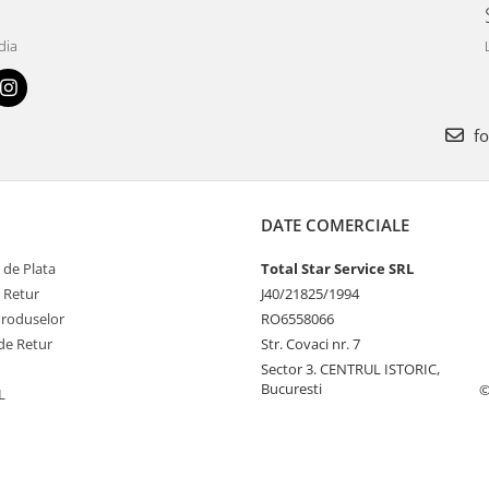
dia
fo
DATE COMERCIALE
 de Plata
Total Star Service SRL
e Retur
J40/21825/1994
Produselor
RO6558066
de Retur
Str. Covaci nr. 7
Sector 3. CENTRUL ISTORIC,
Bucuresti
©
L