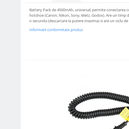
Compatibil Sony
Battery Pack de 4500mAh, universal, permite conectarea c
Blitz-uri circulare (Macro)
hotshoe (Canon, Nikon, Sony, Metz, Godox). Are un timp de
Adaptoare stativ port umbrela si
o secunda (descarcare la putere maxima) si are un ciclu de
blitz TTL
Informatii conformitate produs
Comander TTL
Cabluri TTL
Cabluri si Patine Sincron
Alimentare auxiliara blitz
Protectie patina apa, ploaie
Bounce-uri, Softbox-uri
Ring-Flash Adaptor
Bracket-uri si suporti
Huse protectie blitz extern
Huse protectie filtre gel
Accesorii Aparate Digitale