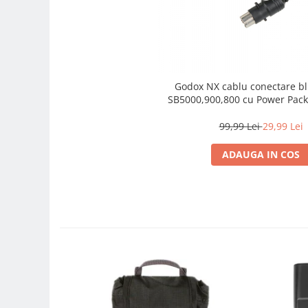
Carduri memorie, Cititoare
Carduri memorie
Cititoare carduri
Huse protectie card memorie
Grip-uri
Godox NX cablu conectare blitz N
SB5000,900,800 cu Power Pack
Telecomenzi
LCD protectie
99,99 Lei
29,99 Lei
Recordere audio digitale
ADAUGA IN COS
Acumulatori si baterii
Acumulatori Foto
Acumulatori AA/AAA (R6/R3)) si
incarcatoare
Baterii
Incarcatoare acumulatori Foto-
Video
Huse protectie acumulatori foto
Tablete grafice