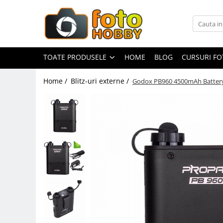
Toate Produsele
Aparate Foto
TOATE PRODUSELE
HOME
BLOG
CURSURI F
Aparate Foto Mirrorless
Home /
Blitz-uri externe /
Godox PB960 4500mAh Battery P
Aparate Foto DSLR
Aparate Foto Compacte
Aparate foto instant
Aparate foto pe film
Cursuri foto
Obiective foto si accesorii
Obiective Mirorless
Obiective DSLR
Huse si tocuri protectie obiective
Obiective Cinematice