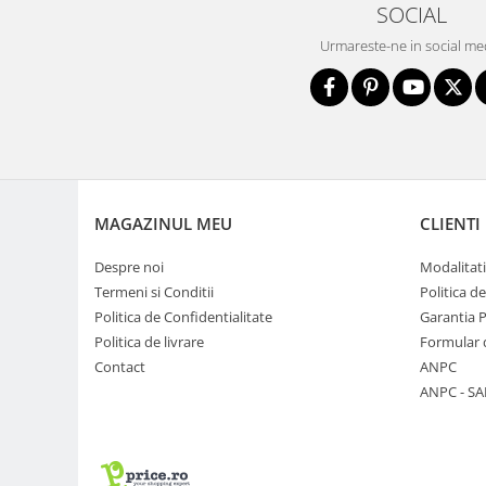
SOCIAL
Genti foto
Urmareste-ne in social me
Genti Holster TopLoader
Genti, Troller Video
Rucsacuri Foto
Only One Shoulder - SlingShot
Tocuri si huse protectie aparate
Hamuri si Centuri foto
MAGAZINUL MEU
CLIENTI
Curele Aparat - Umar
Despre noi
Modalitati
Genti Laptop si iPad
Termeni si Conditii
Politica d
Politica de Confidentialitate
Garantia 
Hand Strap / Grip
Politica de livrare
Formular 
Troller
Contact
ANPC
Accesorii genti si trollere
ANPC - SA
Solid-State Drive (SSD)
Video / Camere si accesorii
Camere video profesionale