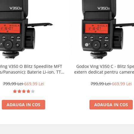
ing V350 O Blitz Speedlite MFT
Godox Ving V350 C - Blitz Sp
/Panasonic): Baterie Li-ion, TTL,
extern dedicat pentru camer
HSS și Compact
799,99 Lei
669,99 Lei
799,99 Lei
669,99 Lei
ADAUGA IN COS
ADAUGA IN COS