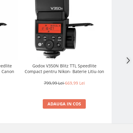
eedlite
Godox V350N Blitz TTL Speedlite
Godox Vi
e Canon
Compact pentru Nikon- Baterie Litiu-Ion
extern de
799,99 Lei
669,99 Lei
7
ADAUGA IN COS