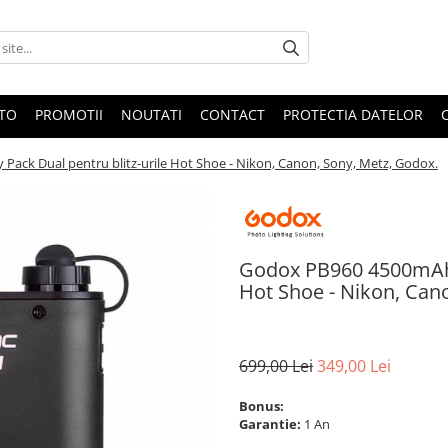
OTO
PROMOTII
NOUTATI
CONTACT
PROTECTIA DATELOR
ack Dual pentru blitz-urile Hot Shoe - Nikon, Canon, Sony, Metz, Godox.
Godox PB960 4500mAh B
Hot Shoe - Nikon, Can
699,00 Lei
349,00 Lei
Bonus:
Garantie:
1 An