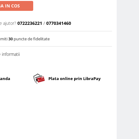
A IN COS
e ajutor?
0722236221
/
0770341460
imiti
30
puncte de fidelitate
informatii
banda
Plata online prin LibraPay