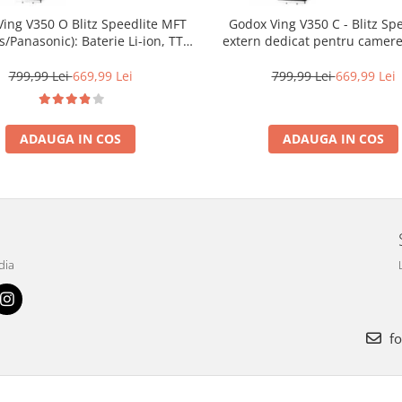
ing V350 O Blitz Speedlite MFT
Godox Ving V350 C - Blitz Sp
/Panasonic): Baterie Li-ion, TTL,
extern dedicat pentru camer
HSS și Compact
799,99 Lei
669,99 Lei
799,99 Lei
669,99 Lei
ADAUGA IN COS
ADAUGA IN COS
dia
fo