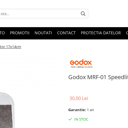
OTO
PROMOTII
NOUTATI
CONTACT
PROTECTIA DATELOR
ctor 17x14cm
Godox MRF-01 Speedlit
30,00 Lei
Garantie:
1 an
IN STOC