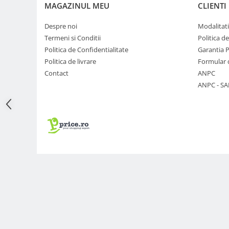
MAGAZINUL MEU
CLIENTI
Adaptoare pentru convertoare sau
filtre
Despre noi
Modalitati
Termeni si Conditii
Politica d
Alimentatoare 220V
Politica de Confidentialitate
Garantia 
Cabluri
Politica de livrare
Formular 
Carcase de tip Cage, pentru
Contact
ANPC
integrare in sisteme video
ANPC - SA
complexe
Curatare Senzor
Huse de ploaie
Microfoane / Reportofoane
Nivela patina
Ocular
Transmitator de fisiere fara fir
Vizor
Accesorii diverse
Genti, Rucsacuri, Troller foto