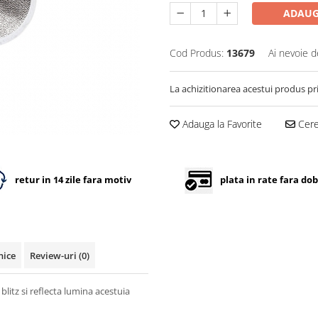
ADAUG
Cod Produs:
13679
Ai nevoie d
La achizitionarea acestui produs pr
Adauga la Favorite
Cere 
retur in 14 zile fara motiv
plata in rate fara do
nice
Review-uri
(0)
itz si reflecta lumina acestuia