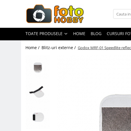
Toate Produsele
Aparate Foto
TOATE PRODUSELE
HOME
BLOG
CURSURI F
Aparate Foto Mirrorless
Home /
Blitz-uri externe /
Godox MRF-01 Speedlite refle
Aparate Foto DSLR
Aparate Foto Compacte
Aparate foto instant
Aparate foto pe film
Cursuri foto
Obiective foto si accesorii
Obiective Mirorless
Obiective DSLR
Huse si tocuri protectie obiective
Obiective Cinematice