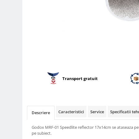
Parasolare
Teleconvertoare
Adaptoare montura / baioneta
Capace obiectiv si camera
Inele Macro
Filtre foto
Filtre Filet
Filtre tip Cokin
Transport gratuit
Filtre White Balance
Accesorii filtre
Convertoare pe filet foto video
Inele reductii obiective
Caracteristici
Service
Specificatii teh
Descriere
Curatare si intretinere
Blitz-uri externe
Godox MRF-01 Speedlite reflector 17x14cm se ataseaza pe bl
pe subiect.
Blitz-uri TTL - Dedicate