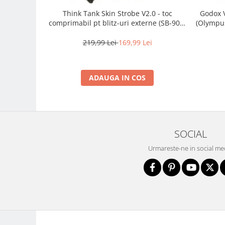
Carduri memorie, Cititoare
Think Tank Skin Strobe V2.0 - toc
Godox V
Carduri memorie
comprimabil pt blitz-uri externe (SB-900,
(Olympus
910, 580EX II, 600EX-RT)
Cititoare carduri
219,99 Lei
169,99 Lei
Huse protectie card memorie
Grip-uri
Telecomenzi
ADAUGA IN COS
LCD protectie
Recordere audio digitale
Acumulatori si baterii
SOCIAL
Acumulatori Foto
Urmareste-ne in social me
Acumulatori AA/AAA (R6/R3)) si
incarcatoare
Baterii
Incarcatoare acumulatori Foto-
Video
Huse protectie acumulatori foto
Tablete grafice