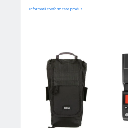
Compatibil Sony
Informatii conformitate produs
Blitz-uri circulare (Macro)
Adaptoare stativ port umbrela si
blitz TTL
Comander TTL
Cabluri TTL
Cabluri si Patine Sincron
Alimentare auxiliara blitz
Protectie patina apa, ploaie
Bounce-uri, Softbox-uri
Ring-Flash Adaptor
Bracket-uri si suporti
Huse protectie blitz extern
Huse protectie filtre gel
Accesorii Aparate Digitale