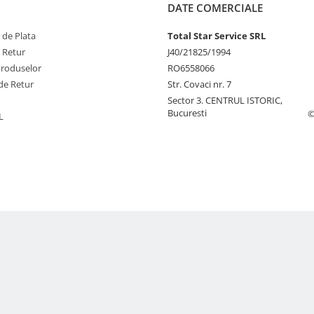
DATE COMERCIALE
 de Plata
Total Star Service SRL
e Retur
J40/21825/1994
Produselor
RO6558066
de Retur
Str. Covaci nr. 7
Sector 3. CENTRUL ISTORIC,
Bucuresti
©
L