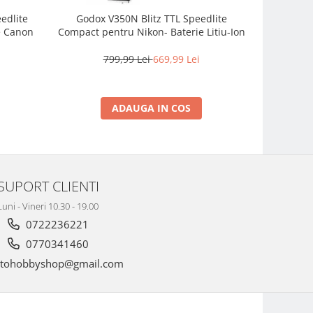
eedlite
Godox V350N Blitz TTL Speedlite
Godox Vi
e Canon
Compact pentru Nikon- Baterie Litiu-Ion
extern de
799,99 Lei
669,99 Lei
7
ADAUGA IN COS
SUPORT CLIENTI
Luni - Vineri 10.30 - 19.00
0722236221
0770341460
tohobbyshop@gmail.com