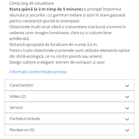
Carduri memorie, Cititoare
Câmp larg de vizualizare
Etanş (până la 2 m timp de 5 minute)
şi protejat împotriva
Carduri memorie
aburului şi şocurilor, cu garnituri inelare şi azot în stare gazoasă
Cititoare carduri
pentru rezistenţă sporită la intemperii.
Obiectivele multi-strat oferă o transmitere mai bună a luminii în
Huse protectie card memorie
vederea unor imagini luminoase, clare cu o culoare bine
Grip-uri
echilibrată.
Distanţă apropiată de focalizare de numai 3,5 m.
Telecomenzi
Pentru toate obiectivele şi prismele sunt utilizate elemente optice
LCD protectie
din sticlă ecologică, ce nu conţin plumb sau arsenic.
Design subţire şi elegant: extrem de compact şi uşor
Recordere audio digitale
Informatii conformitate produs
Acumulatori si baterii
Acumulatori Foto
Caracteristici
Acumulatori AA/AAA (R6/R3)) si
Video
(2)
incarcatoare
Baterii
Service
Incarcatoare acumulatori Foto-
Pachetul include
Video
Huse protectie acumulatori foto
Review-uri
(0)
Tablete grafice