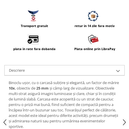
Compatibil Sony
Blitz-uri circulare (Macro)
Adaptoare stativ port umbrela si
blitz TTL
Transport gratuit
retur in 14 zile fara motiv
Comander TTL
Cabluri TTL
plata in rate fara dobanda
Plata online prin LibraPay
Cabluri si Patine Sincron
Alimentare auxiliara blitz
Descriere
Protectie patina apa, ploaie
Bounce-uri, Softbox-uri
Binoclu uşor, cu o carcasă subţire şi elegantă, un factor de mărire
10x
, obiectiv de
25 mm
şi câmp larg de vizualizare. Obiectivele
Ring-Flash Adaptor
multi-strat asigură imagini luminoase şi clare, chiar şi în condiţii
Bracket-uri si suporti
de lumină slabă. Carcasa este acoperită cu un strat de cauciuc
pentru o priză mai bună, fiind suficient de compactă pentru a
Huse protectie blitz extern
încăpea într-un buzunar sau toc. Tovarăşul perfect de călătorie,
Huse protectie filtre gel
acest model este ideal pentru diferite activităţi, precum drumeţii
şi admirarea naturii sau pentru urmărirea evenimentelor
Accesorii Aparate Digitale
sportive.