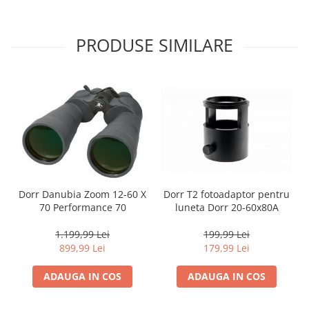
Adaptoare pentru convertoare sau
filtre
PRODUSE SIMILARE
Alimentatoare 220V
Cabluri
Carcase de tip Cage, pentru
integrare in sisteme video
complexe
Curatare Senzor
Huse de ploaie
Microfoane / Reportofoane
Dorr T2 fotoadaptor pentru
Dorr Danubia Zoom 12-60 X
Nivela patina
luneta Dorr 20-60x80A
70 Performance 70
Ocular
199,99 Lei
1.199,99 Lei
Transmitator de fisiere fara fir
179,99 Lei
899,99 Lei
Vizor
ADAUGA IN COS
ADAUGA IN COS
Accesorii diverse
Genti, Rucsacuri, Troller foto