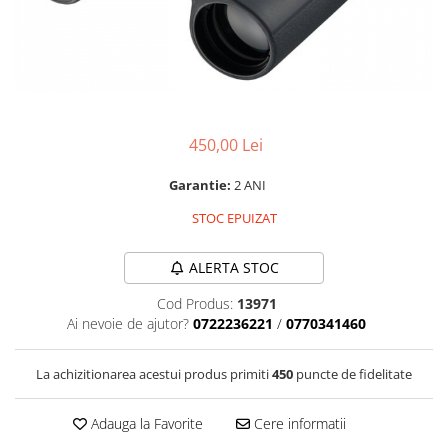
Parasolare
Teleconvertoare
Adaptoare montura / baioneta
Capace obiectiv si camera
450,00 Lei
Inele Macro
Filtre foto
Garantie:
2 ANI
Filtre Filet
STOC EPUIZAT
Filtre tip Cokin
Filtre White Balance
ALERTA STOC
Accesorii filtre
Cod Produs:
13971
Convertoare pe filet foto video
Ai nevoie de ajutor?
0722236221
/
0770341460
Inele reductii obiective
Curatare si intretinere
La achizitionarea acestui produs primiti
450
puncte de fidelitate
Blitz-uri externe
Adauga la Favorite
Cere informatii
Blitz-uri TTL - Dedicate