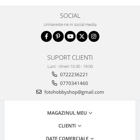
Genti foto
SOCIAL
Genti Holster TopLoader
Urmareste-ne in social media
Genti, Troller Video
Rucsacuri Foto
Only One Shoulder - SlingShot
Tocuri si huse protectie aparate
SUPORT CLIENTI
Hamuri si Centuri foto
Luni - Vineri 10.30 - 19.00
Curele Aparat - Umar
0722236221
Genti Laptop si iPad
0770341460
fotohobbyshop@gmail.com
Hand Strap / Grip
Troller
Accesorii genti si trollere
MAGAZINUL MEU
Solid-State Drive (SSD)
CLIENTI
Video / Camere si accesorii
Camere video profesionale
DATE COMERCIALE