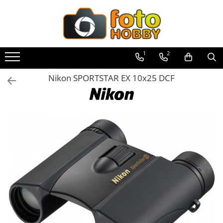
Toate Produsele
Aparate Foto
1
2
Aparate Foto Mirrorless
Nikon SPORTSTAR EX 10x25 DCF
Aparate Foto DSLR
Aparate Foto Compacte
Aparate foto instant
Aparate foto pe film
Cursuri foto
Obiective foto si accesorii
Obiective Mirorless
Obiective DSLR
Huse si tocuri protectie obiective
Obiective Cinematice