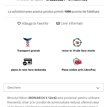
Vizor
Accesorii diverse
La achizitionarea acestui produs primiti
1999
puncte de fidelitate
Adauga la Favorite
Cere informatii
Transport gratuit
retur in 14 zile fara motiv
plata in rate fara dobanda
Plata online prin LibraPay
Descriere
Binoclul Nikon
MONARCH 5 12x42
este proiectat pentru utilizare
frecventă, chiar şi în condiţii de luminozitate redusă, oferind ceea
ce îşi doresc vânătorii şi exploratorii profesionişti: imagini clare şi