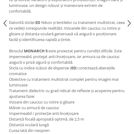
luminoase, un design robust şi manevrare extrem de
confortabilă.
Datorită sticlei
ED
Nikon şi lentilelor cu tratament multistrat, ceea
ce vedeţi corespunde realităţii. Vizoarele din cauciuc cu rotire şi
glisare şi distanţa oculară generoasă vă asigură o poziţionare
facilă şi identificarea rapidă a ţintei.
Binoclul
MONARCH 5
este proiectat pentru condiţii dificile. Este
impermeabil, protejat anti-înceţoşare, iar armura sa de cauciuc
asigură o priză sigură şi confortabilă.
Sticla cu indice scăzut de dispersie (
ED
) corectează aberaţiile
cromatice
Obiective cu tratament multistrat complet pentru imagini mai
luminoase
Tratament dielectric cu grad ridicat de reflexie şi acoperire pentru
ajustarea fazei
Vizoare din cauciuc cu rotire şi glisare
Mâner cu armură de cauciuc
Impermeabil / protecţie anti-înceţoşare
Distanţă focală apropiată optimă, de 2,5 m
Distanţă oculară lungă
Curea lată din neopren