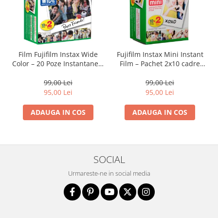
Film Fujifilm Instax Wide
Fujifilm Instax Mini Instant
Color – 20 Poze Instantanee,
Film – Pachet 2x10 cadre
Format Mare, Culori
(ISO 800) pentru imagini
Vibrante
color vibrante și developare
99,00 Lei
99,00 Lei
rapidă
95,00 Lei
95,00 Lei
ADAUGA IN COS
ADAUGA IN COS
SOCIAL
Urmareste-ne in social media