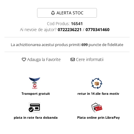
Vizor
ALERTA STOC
Accesorii diverse
Cod Produs:
16541
Ai nevoie de ajutor?
0722236221
/
0770341460
La achizitionarea acestui produs primiti
699
puncte de fidelitate
Adauga la Favorite
Cere informatii
Transport gratuit
retur in 14 zile fara motiv
plata in rate fara dobanda
Plata online prin LibraPay