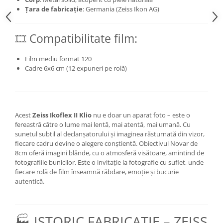
Țara de fabricație
: Germania (Zeiss Ikon AG)
🎞️ Compatibilitate film:
Film mediu format 120
Cadre 6x6 cm (12 expuneri pe rolă)
Acest
Zeiss Ikoflex II Klio
nu e doar un aparat foto – este o
fereastră către o lume mai lentă, mai atentă, mai umană. Cu
sunetul subtil al declanșatorului și imaginea răsturnată din vizor,
fiecare cadru devine o alegere conștientă. Obiectivul Novar de
8cm oferă imagini blânde, cu o atmosferă visătoare, amintind de
fotografiile bunicilor. Este o invitație la fotografie cu suflet, unde
fiecare rolă de film înseamnă răbdare, emoție și bucurie
autentică.
🏭 ISTORIC FABRICAȚIE – ZEISS