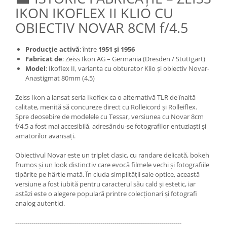
IKON IKOFLEX II KLIO CU
OBIECTIV NOVAR 8CM f/4.5
Producție activă
: între
1951 și 1956
Fabricat de
: Zeiss Ikon AG – Germania (Dresden / Stuttgart)
Model
: Ikoflex II, varianta cu obturator Klio și obiectiv Novar-
Anastigmat 80mm (4.5)
Zeiss Ikon a lansat seria Ikoflex ca o alternativă TLR de înaltă
calitate, menită să concureze direct cu Rolleicord și Rolleiflex.
Spre deosebire de modelele cu Tessar, versiunea cu Novar 8cm
f/4.5 a fost mai accesibilă, adresându-se fotografilor entuziaști și
amatorilor avansați.
Obiectivul Novar este un triplet clasic, cu randare delicată, bokeh
frumos și un look distinctiv care evocă filmele vechi și fotografiile
tipărite pe hârtie mată. În ciuda simplității sale optice, această
versiune a fost iubită pentru caracterul său cald și estetic, iar
astăzi este o alegere populară printre colecționari și fotografi
analog autentici.
----------------------------------------------------------------------------------