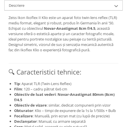
Descriere
Zeiss Ikon Ikoflex II Klio este un aparat foto twin-lens reflex (TLR)
mediu format, elegant și robust, produs în Germania în anii '50.
Echipat cu obiectivul
Novar-Anastigmat 8cm f/4.5
, această
versiune oferă o estetică aparte și un caracter fotografic moale,
ideal pentru portrete nostalgice sau peisaje cu tentă picturală.
Designul simetric, vizorul de sus și senzația mecanică autentică
fac din Ikoflex Klio o experiență fotografică pură.
🔍 Caracteristici tehnice:
Tip
: Aparat TLR (Twin-Lens Reflex)
Film
: 120 – cadru pătrat 6x6 cm
Obiectiv de luat vederi
:
Novar-Anastigmat 80mm (8cm)
f/4.5
Obiectiv de vizare
: similar, dedicat compunerii prin vizor
Obturator
: Klio – timpi de expunere de la 1s la 1/500s + Bulb
Focalizare
: Manuală, prin ecran mat (cu lupă de precizie)
Declanșator
: Manual, cu armare separată
Corp
: Metal solid, acoperit cu piele naturală