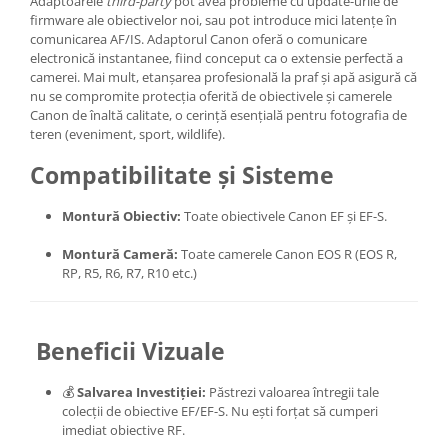
Adaptoarele
third-party
pot avea probleme cu update-urile de
firmware ale obiectivelor noi, sau pot introduce mici latențe în
comunicarea AF/IS. Adaptorul Canon oferă o comunicare
electronică instantanee, fiind conceput ca o extensie perfectă a
camerei. Mai mult, etanșarea profesională la praf și apă asigură că
nu se compromite protecția oferită de obiectivele și camerele
Canon de înaltă calitate, o cerință esențială pentru fotografia de
teren (eveniment, sport, wildlife).
Compatibilitate și Sisteme
Montură Obiectiv:
Toate obiectivele Canon EF și EF-S.
Montură Cameră:
Toate camerele Canon EOS R (EOS R,
RP, R5, R6, R7, R10 etc.)
Beneficii Vizuale
💰
Salvarea Investiției:
Păstrezi valoarea întregii tale
colecții de obiective EF/EF-S. Nu ești forțat să cumperi
imediat obiective RF.