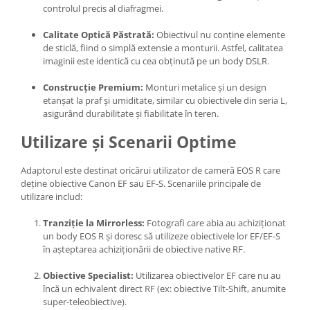
controlul precis al diafragmei.
Calitate Optică Păstrată:
Obiectivul nu conține elemente
de sticlă, fiind o simplă extensie a monturii. Astfel, calitatea
imaginii este identică cu cea obținută pe un body DSLR.
Construcție Premium:
Monturi metalice și un design
etanșat la praf și umiditate, similar cu obiectivele din seria L,
asigurând durabilitate și fiabilitate în teren.
Utilizare și Scenarii Optime
Adaptorul este destinat oricărui utilizator de cameră EOS R care
deține obiective Canon EF sau EF-S. Scenariile principale de
utilizare includ:
Tranziție la Mirrorless:
Fotografi care abia au achiziționat
un body EOS R și doresc să utilizeze obiectivele lor EF/EF-S
în așteptarea achiziționării de obiective native RF.
Obiective Specialist:
Utilizarea obiectivelor EF care nu au
încă un echivalent direct RF (ex: obiective Tilt-Shift, anumite
super-teleobiective).