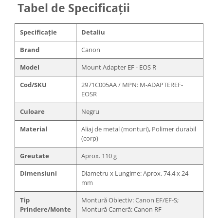
Tabel de Specificații
Specificație
Detaliu
Brand
Canon
Model
Mount Adapter EF - EOS R
Cod/SKU
2971C005AA / MPN: M-ADAPTEREF-
EOSR
Culoare
Negru
Material
Aliaj de metal (monturi), Polimer durabil
(corp)
Greutate
Aprox. 110 g
Dimensiuni
Diametru x Lungime: Aprox. 74.4 x 24
mm
Tip
Montură Obiectiv: Canon EF/EF-S;
Prindere/Monte
Montură Cameră: Canon RF