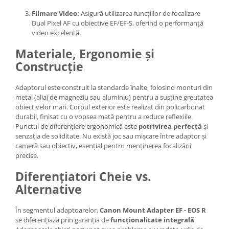
Filmare Video:
Asigură utilizarea funcțiilor de focalizare
Dual Pixel AF cu obiective EF/EF-S, oferind o performanță
video excelentă.
Materiale, Ergonomie și
Construcție
Adaptorul este construit la standarde înalte, folosind monturi din
metal (aliaj de magneziu sau aluminiu) pentru a susține greutatea
obiectivelor mari. Corpul exterior este realizat din policarbonat
durabil, finisat cu o vopsea mată pentru a reduce reflexiile.
Punctul de diferențiere ergonomică este
potrivirea perfectă
și
senzația de soliditate. Nu există joc sau mișcare între adaptor și
cameră sau obiectiv, esențial pentru menținerea focalizării
precise.
Diferențiatori Cheie vs.
Alternative
În segmentul adaptoarelor,
Canon Mount Adapter EF - EOS R
se diferențiază prin garanția de
funcționalitate integrală
.