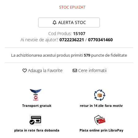
Vizor
STOC EPUIZAT
Accesorii diverse
ALERTA STOC
Cod Produs:
15107
Ai nevoie de ajutor?
0722236221
/
0770341460
La achizitionarea acestui produs primiti
579
puncte de fidelitate
Adauga la Favorite
Cere informatii
Transport gratuit
retur in 14 zile fara motiv
plata in rate fara dobanda
Plata online prin LibraPay