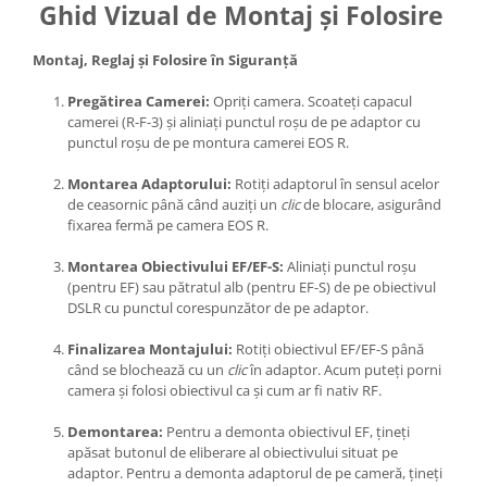
Ghid Vizual de Montaj și Folosire
Montaj, Reglaj și Folosire în Siguranță
Pregătirea Camerei:
Opriți camera. Scoateți capacul
camerei (R-F-3) și aliniați punctul roșu de pe adaptor cu
punctul roșu de pe montura camerei EOS R.
Montarea Adaptorului:
Rotiți adaptorul în sensul acelor
de ceasornic până când auziți un
clic
de blocare, asigurând
fixarea fermă pe camera EOS R.
Montarea Obiectivului EF/EF-S:
Aliniați punctul roșu
(pentru EF) sau pătratul alb (pentru EF-S) de pe obiectivul
DSLR cu punctul corespunzător de pe adaptor.
Finalizarea Montajului:
Rotiți obiectivul EF/EF-S până
când se blochează cu un
clic
în adaptor. Acum puteți porni
camera și folosi obiectivul ca și cum ar fi nativ RF.
Demontarea:
Pentru a demonta obiectivul EF, țineți
apăsat butonul de eliberare al obiectivului situat pe
adaptor. Pentru a demonta adaptorul de pe cameră, țineți