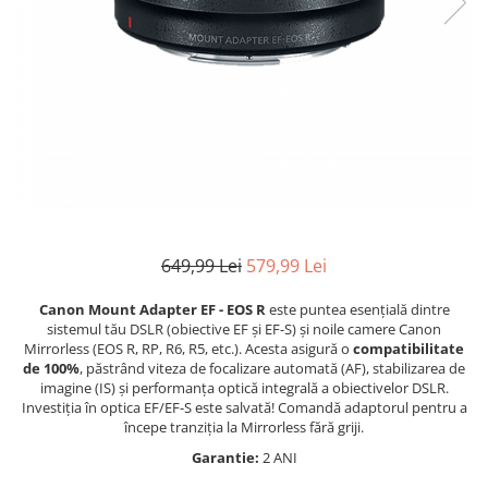
Bracket-uri si suporti
Selfie Stick
produs
Filtre White Balance
Incarcatoare acumulatori Foto-
Drone
Imprimante SECOND HAND
Video
Huse protectie blitz extern
Accesorii filtre
Declansatoare Radio si Infrarosu
Slider
Huse protectie acumulatori foto
Video - Convertoare pe filet
Convertoare pe filet foto video
Huse protectie filtre gel
Huse si genti pentru studio
Tablete grafice
Camere Video Compacte
Acumulatori si incarcatoare S.H.
Inele reductii obiective
Becuri si lampa blitz studio
Adaptoare pentru convertoare sau
Adaptoare pentru compacte
Curatare si intretinere
filtre
Suruburi si piulite, adaptoare de
Diverse S.H.
trecere
Alimentatoare 220V
Genti, huse, curele
Calibrare expunere
Cabluri
Carcase de tip Cage, pentru
649,99 Lei
579,99 Lei
integrare in sisteme video
complexe
Curatare Senzor
Canon Mount Adapter EF - EOS R
este puntea esențială dintre
sistemul tău DSLR (obiective EF și EF-S) și noile camere Canon
Huse de ploaie
Mirrorless (EOS R, RP, R6, R5, etc.). Acesta asigură o
compatibilitate
de 100%
, păstrând viteza de focalizare automată (AF), stabilizarea de
Microfoane / Reportofoane
imagine (IS) și performanța optică integrală a obiectivelor DSLR.
Nivela patina
Investiția în optica EF/EF-S este salvată! Comandă adaptorul pentru a
începe tranziția la Mirrorless fără griji.
Ocular
Garantie:
2 ANI
Transmitator de fisiere fara fir