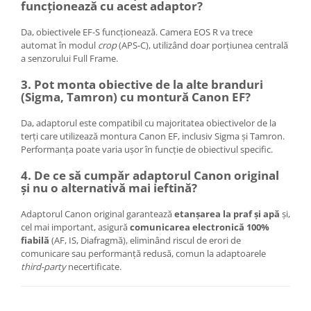
funcționează cu acest adaptor?
Da, obiectivele EF-S funcționează. Camera EOS R va trece
automat în modul
crop
(APS-C), utilizând doar porțiunea centrală
a senzorului Full Frame.
3. Pot monta obiective de la alte branduri
(Sigma, Tamron) cu montură Canon EF?
Da, adaptorul este compatibil cu majoritatea obiectivelor de la
terți care utilizează montura Canon EF, inclusiv Sigma și Tamron.
Performanța poate varia ușor în funcție de obiectivul specific.
4. De ce să cumpăr adaptorul Canon original
și nu o alternativă mai ieftină?
Adaptorul Canon original garantează
etanșarea la praf și apă
și,
cel mai important, asigură
comunicarea electronică 100%
fiabilă
(AF, IS, Diafragmă), eliminând riscul de erori de
comunicare sau performanță redusă, comun la adaptoarele
third-party
necertificate.