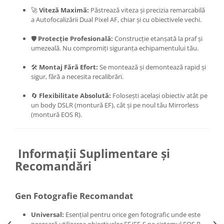
🚀
Viteză Maximă:
Păstrează viteza și precizia remarcabilă
a Autofocalizării Dual Pixel AF, chiar și cu obiectivele vechi.
🛡️
Protecție Profesională:
Construcție etanșată la praf și
umezeală. Nu compromiți siguranța echipamentului tău.
🛠️
Montaj Fără Efort:
Se montează și demontează rapid și
sigur, fără a necesita recalibrări.
🔄
Flexibilitate Absolută:
Folosești același obiectiv atât pe
un body DSLR (montură EF), cât și pe noul tău Mirrorless
(montură EOS R).
Informații Suplimentare și
Recomandări
Gen Fotografie Recomandat
Universal:
Esențial pentru orice gen fotografic unde este