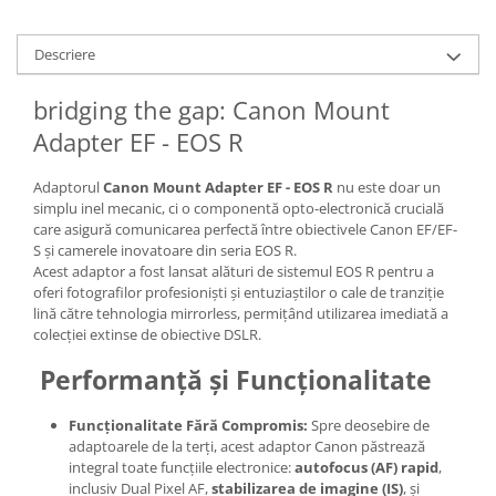
Descriere
bridging the gap: Canon Mount
Adapter EF - EOS R
Adaptorul
Canon Mount Adapter EF - EOS R
nu este doar un
simplu inel mecanic, ci o componentă opto-electronică crucială
care asigură comunicarea perfectă între obiectivele Canon EF/EF-
S și camerele inovatoare din seria EOS R.
Acest adaptor a fost lansat alături de sistemul EOS R pentru a
oferi fotografilor profesioniști și entuziaștilor o cale de tranziție
lină către tehnologia mirrorless, permițând utilizarea imediată a
colecției extinse de obiective DSLR.
Performanță și Funcționalitate
Funcționalitate Fără Compromis:
Spre deosebire de
adaptoarele de la terți, acest adaptor Canon păstrează
integral toate funcțiile electronice:
autofocus (AF) rapid
,
inclusiv Dual Pixel AF,
stabilizarea de imagine (IS)
, și