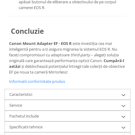
apăsat butonul de eliberare a obiectivului de pe corpul
camerei EOS R.
Concluzie
Canon Mount Adapter EF - EOS R
este investiția cea mai
inteligentă pentru a-ți asigura migrarea la sistemul EOS R. Nu
faceți compromisuri cu adaptoare
third-party
– alegeți soluția
originală care garantează performanța opticii Canon.
Cumpără-l
astăzi
și deblochează potențialul întregii tale colecții de obiective
EF pe noua ta cameră Mirrorless!
Informatii conformitate produs
Caracteristici
Service
Pachetul include
Specificatii tehnice