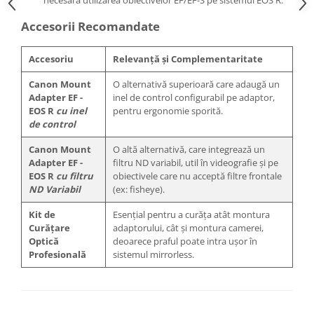
necesară utilizarea obiectivelor EF/EF-S pe sistemul EOS R.
Accesorii Recomandate
Accesoriu
Relevanță și Complementaritate
Canon Mount
O alternativă superioară care adaugă un
Adapter EF -
inel de control configurabil pe adaptor,
EOS R
cu inel
pentru ergonomie sporită.
de control
Canon Mount
O altă alternativă, care integrează un
Adapter EF -
filtru ND variabil, util în videografie și pe
EOS R
cu filtru
obiectivele care nu acceptă filtre frontale
ND Variabil
(ex: fisheye).
Kit de
Esențial pentru a curăța atât montura
Curățare
adaptorului, cât și montura camerei,
Optică
deoarece praful poate intra ușor în
Profesională
sistemul mirrorless.