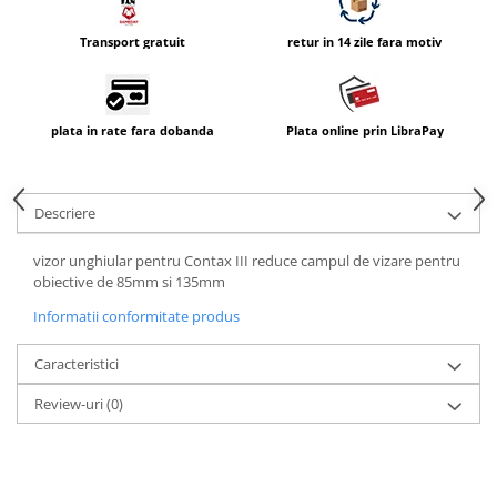
Vizor
Transport gratuit
retur in 14 zile fara motiv
Accesorii diverse
plata in rate fara dobanda
Plata online prin LibraPay
Descriere
vizor unghiular pentru Contax III reduce campul de vizare pentru
obiective de 85mm si 135mm
Informatii conformitate produs
Caracteristici
Review-uri
(0)