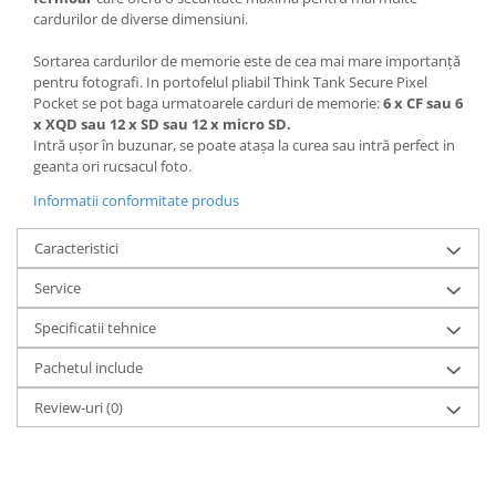
cardurilor de diverse dimensiuni.
Sortarea cardurilor de memorie este de cea mai mare importanță
pentru fotografi. In portofelul pliabil Think Tank Secure Pixel
Pocket se pot baga urmatoarele carduri de memorie:
6 x CF sau 6
x XQD sau 12 x SD sau 12 x micro SD.
Intră ușor în buzunar, se poate atașa la curea sau intră perfect in
geanta ori rucsacul foto.
Informatii conformitate produs
Caracteristici
Service
Specificatii tehnice
Pachetul include
Review-uri
(0)