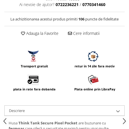
Ai nevoie de ajutor?
0722236221
/
0770341460
Vizor
Accesorii diverse
La achizitionarea acestui produs primiti
106
puncte de fidelitate
Adauga la Favorite
Cere informatii
Transport gratuit
retur in 14 zile fara motiv
plata in rate fara dobanda
Plata online prin LibraPay
Descriere
Husa
Think Tank Secure Pixel Pocket
are buzunare cu
fermoar
care oferă o securitate maximă pentru mai multe