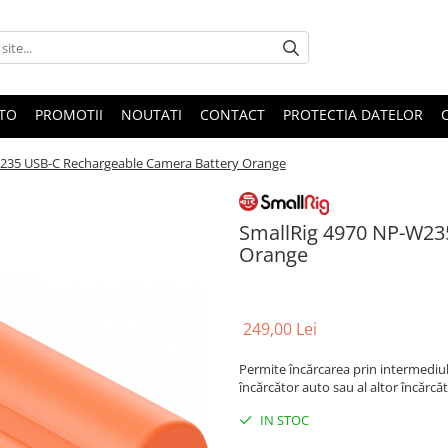
OTO
PROMOTII
NOUTATI
CONTACT
PROTECTIA DATELOR
235 USB-C Rechargeable Camera Battery Orange
SmallRig 4970 NP-W23
Orange
249,00 Lei
Permite încărcarea prin intermediul 
încărcător auto sau al altor încărcă
IN STOC