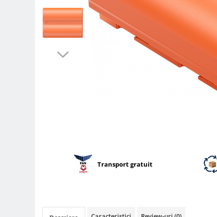
Parasolare
Teleconvertoare
Adaptoare montura / baioneta
Capace obiectiv si camera
Inele Macro
Filtre foto
Filtre Filet
Filtre tip Cokin
Filtre White Balance
Accesorii filtre
Convertoare pe filet foto video
Transport gratuit
Inele reductii obiective
Curatare si intretinere
Blitz-uri externe
Blitz-uri TTL - Dedicate
Caracteristici
Review-uri
(0)