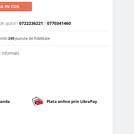
A IN COS
de ajutor?
0722236221
/
0770341460
imiti
249
puncte de fidelitate
informatii
banda
Plata online prin LibraPay