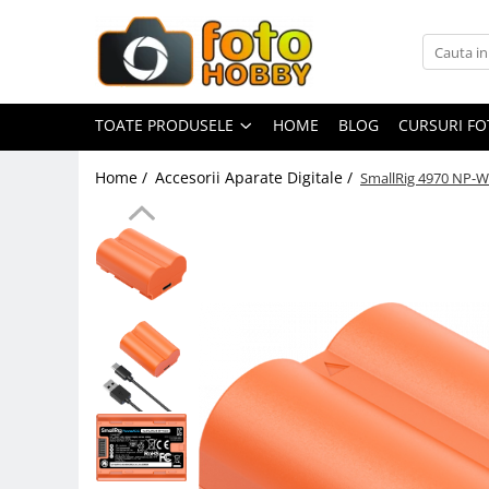
Toate Produsele
Aparate Foto
TOATE PRODUSELE
HOME
BLOG
CURSURI F
Aparate Foto Mirrorless
Home /
Accesorii Aparate Digitale /
SmallRig 4970 NP-W
Aparate Foto DSLR
Aparate Foto Compacte
Aparate foto instant
Aparate foto pe film
Cursuri foto
Obiective foto si accesorii
Obiective Mirorless
Obiective DSLR
Huse si tocuri protectie obiective
Obiective Cinematice