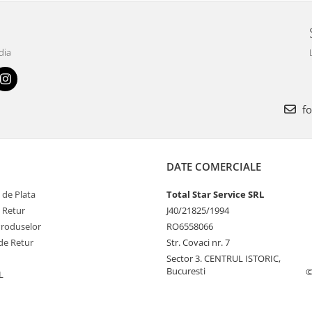
dia
fo
DATE COMERCIALE
 de Plata
Total Star Service SRL
e Retur
J40/21825/1994
Produselor
RO6558066
de Retur
Str. Covaci nr. 7
Sector 3. CENTRUL ISTORIC,
Bucuresti
©
L