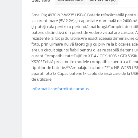
Descriere
Compatibil Sony
Blitz-uri circulare (Macro)
SmallRig 4970 NP-W235 USB-C Baterie reîncărcabilă pentr
la curent mare (5V 2.2A) și capacitate nominală de 2400mAh
Adaptoare stativ port umbrela si
și puteți rula pentru o perioadă mai lungă.Complet decodif
blitz TTL
baterie distinctivă din punct de vedere vizual are carcase 
Comander TTL
rezistente la foc și durabile.Are exact aceeași dimensiune c
foto, prin urmare nu vă faceți griji cu privire la blocarea ace
Cabluri TTL
are un circuit sigur și fiabil pentru o ieșire stabilă de tensiu
curent.Compatibilitate:Fujifilm XT-4 / GFX-100S / GFX50SⅡ/ 
Cabluri si Patine Sincron
XS20*Există prea multe modele compatibile pentru a fi en
Alimentare auxiliara blitz
tipul lor de baterie.**Ambalajul include: **1x NP-W235 USB
aparat foto1x Capac baterie1x cablu de încărcare de la US
Protectie patina apa, ploaie
de utilizare
Bounce-uri, Softbox-uri
Informatii conformitate produs
Ring-Flash Adaptor
Bracket-uri si suporti
Huse protectie blitz extern
Huse protectie filtre gel
Accesorii Aparate Digitale