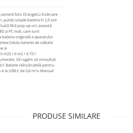
u cameră foto OrangeCu încărcare
, puteți umple bateria în 2,5 ore
icată fără pop-up-uri, această
ABS și PC mat, care sunt
a bateria originală a aparatului
steia.Celula bateriei de calitate
ne și
X-H2S / X-H2 / X-T5 /
umerate. Vă rugăm să consultați
-C Baterie reîncărcabilă pentru
B-A la USB-C de 0,6 m1x Manual
PRODUSE SIMILARE