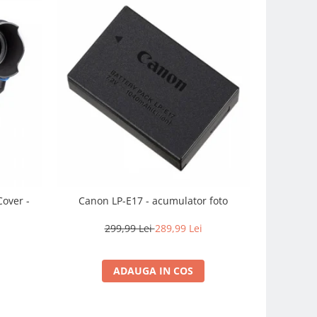
over -
Canon LP-E17 - acumulator foto
SmallRig
Recharg
299,99 Lei
289,99 Lei
2
ADAUGA IN COS