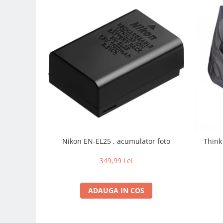
Carduri memorie, Cititoare
Carduri memorie
Cititoare carduri
Huse protectie card memorie
Grip-uri
Telecomenzi
LCD protectie
Recordere audio digitale
Acumulatori si baterii
Acumulatori Foto
Nikon EN-EL25 , acumulator foto
Think
Acumulatori AA/AAA (R6/R3)) si
incarcatoare
349,99 Lei
Baterii
Incarcatoare acumulatori Foto-
ADAUGA IN COS
Video
Huse protectie acumulatori foto
Tablete grafice