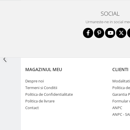
Adaptoare pentru convertoare sau
SOCIAL
filtre
Urmareste-ne in social me
Alimentatoare 220V
Cabluri
Carcase de tip Cage, pentru
integrare in sisteme video
complexe
Curatare Senzor
Huse de ploaie
MAGAZINUL MEU
CLIENTI
Microfoane / Reportofoane
Despre noi
Modalitati
Nivela patina
Termeni si Conditii
Politica d
Ocular
Politica de Confidentialitate
Garantia 
Transmitator de fisiere fara fir
Politica de livrare
Formular 
Contact
ANPC
Vizor
ANPC - SA
Accesorii diverse
Genti, Rucsacuri, Troller foto