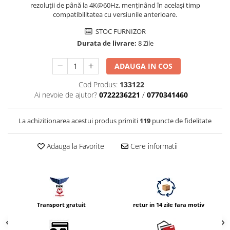
rezoluții de până la 4K@60Hz, menținând în același timp
Vizor
compatibilitatea cu versiunile anterioare.
Accesorii diverse
STOC FURNIZOR
Durata de livrare:
8 Zile
ADAUGA IN COS
Cod Produs:
133122
Ai nevoie de ajutor?
0722236221
/
0770341460
La achizitionarea acestui produs primiti
119
puncte de fidelitate
Adauga la Favorite
Cere informatii
Transport gratuit
retur in 14 zile fara motiv