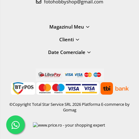
fotohobbyshop@gmail.com
Accesorii drone
Acumulatori camere video
Lampi video
Magazinul Meu
Stabilizatoare (Gimbal) / Steady
Clienti
Cam
Huse Protectie / Ploaie camere
Date Comerciale
video
Accesorii diverse pt camere video
Camere Video Cinematice
Drone
Slider
©Copyright Total Star Service SRL 2026
Platforma E-commerce by
Camere Video Compacte
Gomag
Trepiede si monopiede
Trepiede foto
Trepiede video