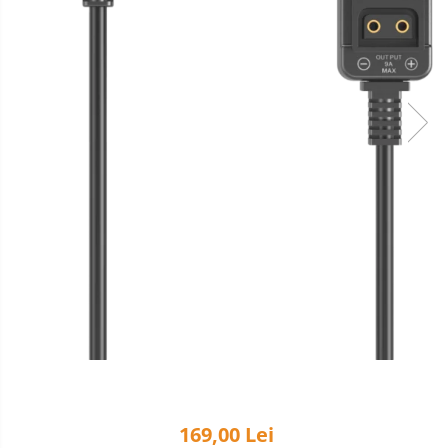
Teleconvertoare
Adaptoare montura / baioneta
Capace obiectiv si camera
Inele Macro
Filtre foto
Filtre Filet
Filtre tip Cokin
Filtre White Balance
Accesorii filtre
Convertoare pe filet foto video
Inele reductii obiective
Curatare si intretinere
Blitz-uri TTL - Dedicate
Compatibil Sony
169,00 Lei
Blitz-uri circulare (Macro)