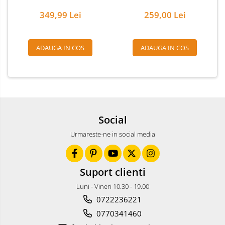
Rucsacuri Foto
349,99 Lei
259,00 Lei
Only One Shoulder - SlingShot
Tocuri si huse protectie aparate
ADAUGA IN COS
ADAUGA IN COS
Hamuri si Centuri foto
Curele Aparat - Umar
Genti Laptop si iPad
Hand Strap / Grip
Social
Troller
Urmareste-ne in social media
Accesorii genti si trollere
Solid-State Drive (SSD)
Video / Camere si accesorii
Suport clienti
Camere video profesionale
Luni - Vineri 10.30 - 19.00
Camere Video Cinematice
0722236221
Camere video de actiune
0770341460
Accesorii camere video de actiune