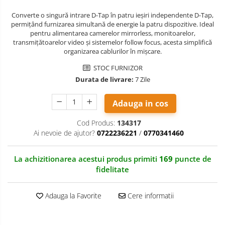
Adaptoare stativ port umbrela si
Converte o singură intrare D-Tap în patru ieșiri independente D-Tap,
blitz TTL
permițând furnizarea simultană de energie la patru dispozitive. Ideal
pentru alimentarea camerelor mirrorless, monitoarelor,
Comander TTL
transmițătoarelor video și sistemelor follow focus, acesta simplifică
organizarea cablurilor în mișcare.
Cabluri TTL
STOC FURNIZOR
Cabluri si Patine Sincron
Durata de livrare:
7 Zile
Alimentare auxiliara blitz
Protectie patina apa, ploaie
Adauga in cos
Bounce-uri, Softbox-uri
Cod Produs:
134317
Ring-Flash Adaptor
Ai nevoie de ajutor?
0722236221
/
0770341460
Bracket-uri si suporti
La achizitionarea acestui produs primiti
169
puncte de
Huse protectie blitz extern
fidelitate
Huse protectie filtre gel
Carduri memorie, Cititoare
Adauga la Favorite
Cere informatii
Carduri memorie
Cititoare carduri