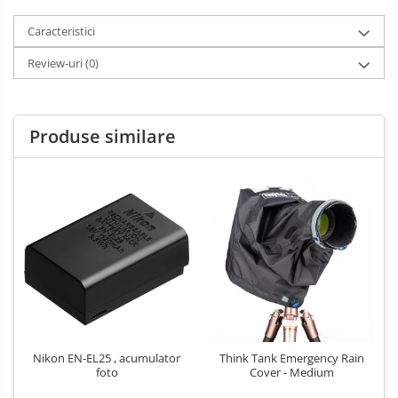
Alimentatoare 220V
Caracteristici
Cabluri
Review-uri
(0)
Carcase de tip Cage, pentru
integrare in sisteme video
complexe
Curatare Senzor
Produse similare
Huse de ploaie
Microfoane / Reportofoane
Nivela patina
Ocular
Transmitator de fisiere fara fir
Vizor
Accesorii diverse
Genti foto
Nikon EN-EL25 , acumulator
Think Tank Emergency Rain
Genti Holster TopLoader
foto
Cover - Medium
Genti, Troller Video