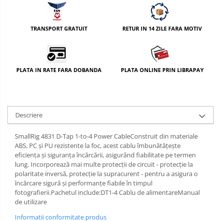
Huse protectie card memorie
Grip-uri
TRANSPORT GRATUIT
RETUR IN 14 ZILE FARA MOTIV
Telecomenzi
LCD protectie
Recordere audio digitale
PLATA IN RATE FARA DOBANDA
PLATA ONLINE PRIN LIBRAPAY
Acumulatori si baterii
Acumulatori Foto
Acumulatori AA/AAA (R6/R3)) si
Descriere
incarcatoare
SmallRig 4831 D-Tap 1-to-4 Power CableConstruit din materiale
Baterii
ABS, PC și PU rezistente la foc, acest cablu îmbunătățește
Incarcatoare acumulatori Foto-
eficiența și siguranța încărcării, asigurând fiabilitate pe termen
Video
lung. Incorporează mai multe protecții de circuit - protecție la
polaritate inversă, protecție la supracurent - pentru a asigura o
Huse protectie acumulatori foto
încărcare sigură și performanțe fiabile în timpul
Tablete grafice
fotografierii.Pachetul include:DT1-4 Cablu de alimentareManual
de utilizare
Adaptoare pentru convertoare sau
filtre
Informatii conformitate produs