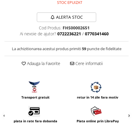
STOC EPUIZAT
Vizor
Accesorii diverse
ALERTA STOC
Cod Produs:
FHS00002651
Ai nevoie de ajutor?
0722236221
/
0770341460
La achizitionarea acestui produs primiti
59
puncte de fidelitate
Adauga la Favorite
Cere informatii
Transport gratuit
retur in 14 zile fara motiv
plata in rate fara dobanda
Plata online prin LibraPay