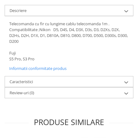
Descriere
Telecomanda cu fir cu lungime cablu telecomanda 1m .
Compatibilitate ;Nikon D5, D4S, D4, D3X, D3s, D3, D2Xs, D2X,
D2Hs, D2H, D1X, D1, D810A, D810, D800, D700, D500, D300s, D300,
D200
Fuji
S5 Pro, S3 Pro
Informatii conformitate produs
Caracteristici
Review-uri
(0)
PRODUSE SIMILARE